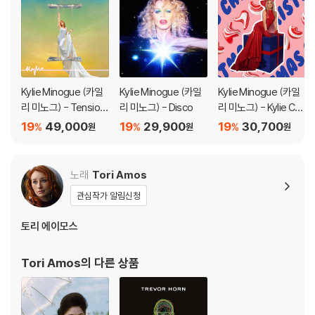
Kylie Minogue (카일
Kylie Minogue (카일
Kylie Minogue (카일
리 미노그) - Tension I
리 미노그) - Disco
리 미노그) - Kylie Chri
I [투명 컬러 LP]
stmas (Fully Wrapp
19
49,000
19
29,900
19
30,700
%
%
%
원
원
원
ed)
노래
Tori Amos
관심작가 알림신청
토리 에이모스
Tori Amos
의 다른 상품