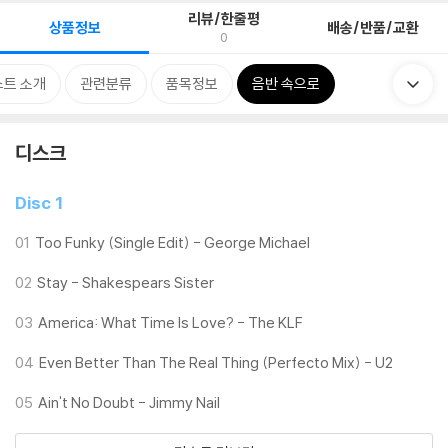
리뷰/한줄평
상품정보
배송/반품/교환
0
트 소개
관련분류
품목정보
음반 속으로
디스크
Disc 1
01
Too Funky (Single Edit) - George Michael
02
Stay - Shakespears Sister
03
America: What Time Is Love? - The KLF
04
Even Better Than The Real Thing (Perfecto Mix) - U2
05
Ain't No Doubt - Jimmy Nail