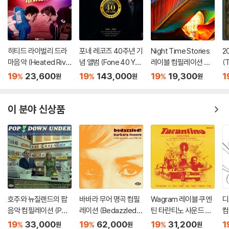
히티드 라이벌리 드라
포네 레코즈 40주년 기
Night Time Stories
2
마음악 (Heated Rival
념 앨범 (Fone 40 Yea
레이블 컴필레이션 앨
(
ry Original Soundtra
rs 1983-2023) [2L
범: 벨 앤 세바스찬 Vol.
so
19
23,600
19
143,000
19
19,300
1
%
%
%
원
원
원
ck)
P]
2 (Late Night Tales:
Belle & Sebastian, V
ol. II)
이 분야 신상품
호주와 뉴질랜드의 팝
바바라 무어 명곡 컴필
Wagram 레이블 쿠엔
디
음악 컴필레이션 (Pop
레이션 (Bedazzled!
틴 타란티노 사운드 컴
컴
Down Under 1966-1
Barbara Moore TV, F
필레이션 (Tarantino
Di
19
33,000
19
62,000
19
31,200
1
%
%
%
원
원
원