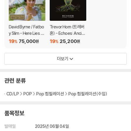
David Byrne / Fatbo
Trevor Horn (트레버
y Slim - Here Lies Lo
혼) - Echoes: Ancien
ve [2LP]
t & Modern
19
75,000
19
25,200
%
%
원
원
더보기
관련 분류
CD/LP
POP
Pop 컴필레이션
Pop 컴필레이션(수입)
품목정보
발매일
2025년 06월 04일