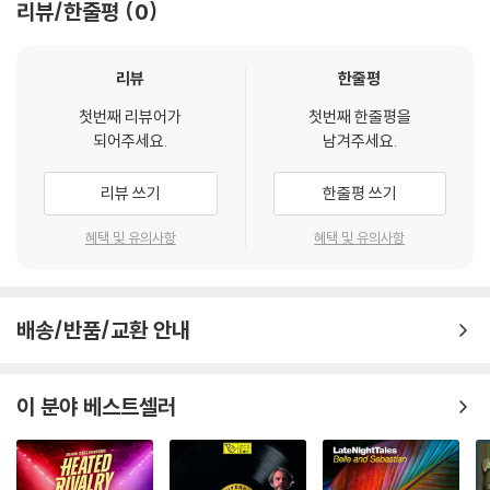
리뷰/한줄평
0
리뷰
한줄평
첫번째 리뷰어가
첫번째 한줄평을
되어주세요.
남겨주세요.
리뷰 쓰기
한줄평 쓰기
georgemichael / Chris Rea Official
혜택 및 유의사항
혜택 및 유의사항
배송/반품/교환 안내
이 분야 베스트셀러