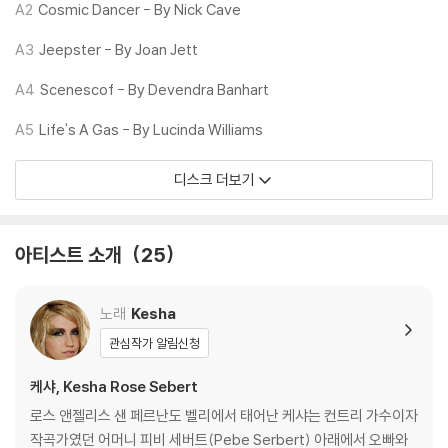
A2
Cosmic Dancer - By Nick Cave
※ 재킷/구성품/포장 상태
A3
Jeepster - By Joan Jett
1) 제작/배송 과정에 따라 경미한 재킷 주름, 모서리 눌림, 갈라짐이 발생
할 수 있으며 속지(이너 슬리브)는 디스크와의 접촉으로 인해 갈라질 수
A4
Scenescof - By Devendra Banhart
있습니다.
A5
Life's A Gas - By Lucinda Williams
외관상 불량 확인되는 상품을 개봉 시엔 반품/교환 처리 불가합니다.
2) 디스크 라벨은 공정상 매끄럽게 부착되지 않을 수도 있으며 겉포장 비
디스크 더보기
닐은 품질보증대상이 아닙니다.
3) 일본 제작 LP는 대부분 겉비닐이 밀봉되어 있지 않습니다.
4) 디지털 다운로드 코드는 본사에서 공지 없이 증정 종료될 수 있습니다.
아티스트 소개
25
※ 재생 불량
1) 침압 조절 기능이 없는 턴테이블을 사용하시는 경우, (주로 올인원 형태
노래
Kesha
모델) 다이내믹 사운드의 편차가 큰 트랙을 재생할 때 이상 현상이 발생할
관심작가 알림신청
수 있습니다.
기기 문제로 인해 발생하는 재생 불량 현상에 대해서는 반품/교환이 불가
케샤, Kesha Rose Sebert
하니 침압 조절이 가능한 기기에서 재생하실 것을 권유 드립니다.
로스 앤젤리스 샌 페르난도 벨리에서 태어난 케샤는 컨트리 가수이자
2) 디스크는 정전기와 먼지로 인해 재생이 원활하지 않은 경우가 있습니
작곡가였던 어머니 피비 세버트(Pebe Serbert) 아래에서 오빠와
다. 전용 제품으로 이를 제거하면 대부분 해결됩니다.