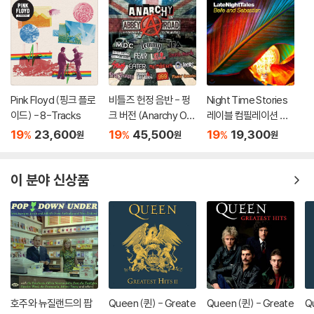
Pink Floyd (핑크 플로
비틀즈 헌정 음반 - 펑
Night Time Stories
이드) - 8-Tracks
크 버전 (Anarchy On
레이블 컴필레이션 앨
Abbey Road - A Pun
범: 벨 앤 세바스찬 Vol.
19
23,600
19
45,500
19
19,300
%
%
%
원
원
원
k Tribute To The Be
2 (Late Night Tales:
atles) [레드 마블 컬러
Belle & Sebastian, V
LP]
ol. II)
이 분야 신상품
호주와 뉴질랜드의 팝
Queen (퀸) - Greate
Queen (퀸) - Greate
Q