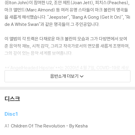
(Elton John)이 참여한 U2, 조안 제트(Joan Jett), 피치스(Peaches),
마크 앨먼드(Marc Almond) 등 여러 유명 스타들이 마크 볼란의 명곡들
을 새롭게 해석했습니다. "Jeepster", "Bang A Gong (Get It On)", "Ri
de A White Swan"과 같은 명곡들이 그 주인공입니다.
이 앨범의 각 트랙은 다채로운 마크 볼란의 모습과 그가 다방면에서 보여
준 음악적 재능, 시적 감각, 그리고 작곡가로서의 면모를 새롭게 조명하며,
그의 깊이 있는 음악 세계를 보여줍니다.
**'AngelHeaded Hipster'**는 2020년 4월 7일, COVID-19로 세상
을 떠난 저명한 음악 프로듀서 **할 윌너(Hal Willner)**가 정성스럽게
음반소개 더보기
제작한 프로젝트입니다. 뉴욕 타임즈(New York Times)는 그를 "거의 4
0년 동안 대중음악의 경계를 확장하고 변형시킨 인물"이라고 평가했으며,
그는 루 리드(Lou Reed), 마리안느 페이스풀(Marianne Faithfull), 윌
디스크
리엄 S. 버로우즈(William S. Burroughs) 등의 앨범을 프로듀싱하고, 셀
로니어스 몽크(Thelonious Monk), 쿠르트 바일(Kurt Weill), 빈티지
Disc1
디즈니 음악 등 다양한 주제로 개념 앨범을 만들어낸 바 있습니다.
A1
Children Of The Revolution - By Kesha
LP 구매시 참고 사항 안내드립니다.