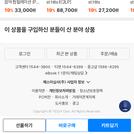
음악 컴필레이션 (Pop
st Hits II [2LP]
st Hits
st
Down Under 1966-1
19
33,000
19
88,700
19
27,200
1
%
%
%
원
원
원
970)
이 상품을 구입하신 분들이 산 분야 상품
로그인
최근 본 상품
주문/배송
고객센터 1544-3800
티켓 1544-6399
중고샵 1566-4295
eBook 1:1문의/채팅상담
예스이십사(주) 사업자 정보
이용약관
개인정보처리방침
청소년보호정책
PC버전
회사소개
거래처관계자께
도서홍보
광고
Copyright © YES24 Corp. All Rights Reserved.
MATOM14
선물하기
바로구매
카트담기