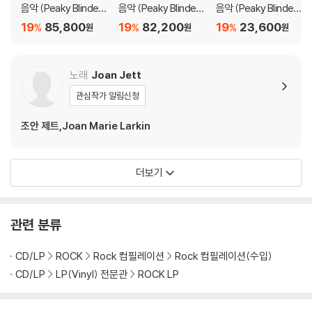
음악 (Peaky Blinder
음악 (Peaky Blinder
음악 (Peaky Blinder
s: The Immortal Man
s: The Immortal Man
s: The Immortal Man
19
85,800
19
82,200
19
23,600
%
%
%
원
원
원
- Soundtrack From
- Soundtrack From
- Soundtrack From
The Netflix Film) [컬
The Netflix Film) [2L
The Netflix Film)
러 2LP]
P]
노래
Joan Jett
관심작가 알림신청
조안 제트,Joan Marie Larkin
더보기
관련 분류
CD/LP
ROCK
Rock 컴필레이션
Rock 컴필레이션(수입)
CD/LP
LP(Vinyl) 전문관
ROCK LP