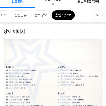
상품정보
배송/반품/교환
0
 소개
관련분류
품목정보
음반 속으로
상세 이미지