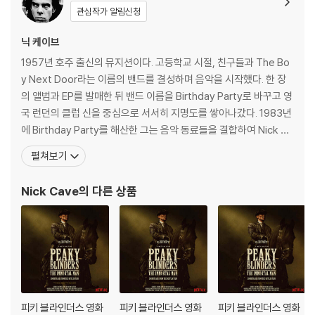
1) 컬러 디스크는 웹 이미지와 실제 색상이 차이가 날 수 있습니다.
관심작가 알림신청
2) 컬러 디스크의 특성상 제작 공정시 앨범마다 색상 차이가 나는 경우도
있습니다.
닉 케이브
3) 컬러 디스크는 제작 과정에서 다른 색상 염료가 섞여 얼룩과 번짐, 반점
1957년 호주 출신의 뮤지션이다. 고등학교 시절, 친구들과 The Bo
등이 발생할 수 있습니다.
y Next Door라는 이름의 밴드를 결성하며 음악을 시작했다. 한 장
의 앨범과 EP를 발매한 뒤 밴드 이름을 Birthday Party로 바꾸고 영
※ 반품/교환 안내
국 런던의 클럽 신을 중심으로 서서히 지명도를 쌓아나갔다. 1983년
1) 불량으로 인한 반품/교환 요청 시에는 불량 확인을 위해 개봉 시의 동영
에 Birthday Party를 해산한 그는 음악 동료들을 결합하여 Nick Ca
상을 요청할 수 있으며, 동영상이 없는 경우 반품/교환이 제한될 수 있습니
ve & Bad Seeds 밴드를 결성한 후 음악 활동을 이었다. 1986년, 4
펼쳐보기
다.
집을 발표한 뒤 2년 동안은 연기 활동에 매진했다. 「Wings of Desir
관련 사진과 동영상 및 재생 기기 모델명을 첨부하여 첨부하여 고객센터에
e」에서의 열연으로 찬사를 받은 후 1988년 시
Nick Cave
의 다른 상품
문의 바랍니다.
2) LP는 잦은 배송 과정에서 재킷에 손상이 발생할 가능성이 높고 재판매
가 어려우므로 신중한 구매를 부탁드립니다.
피키 블라인더스 영화
피키 블라인더스 영화
피키 블라인더스 영화