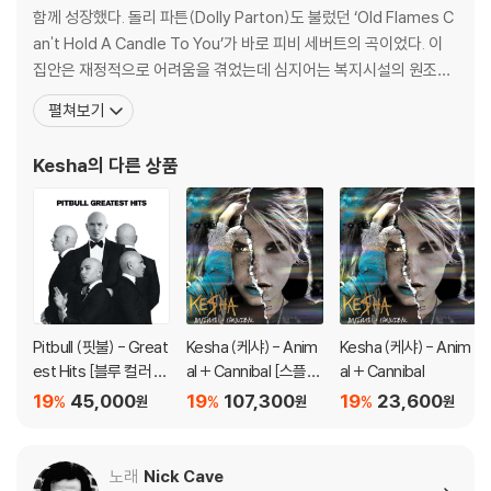
함께 성장했다. 돌리 파튼(Dolly Parton)도 불렀던 ‘Old Flames C
3) 바늘에 먼지가 쌓이는 경우에도 재생이 원활하지 않을 수 있습니다.
an't Hold A Candle To You’가 바로 피비 세버트의 곡이었다. 이
집안은 재정적으로 어려움을 겪었는데 심지어는 복지시설의 원조까
※ 디스크 외관 불량
지 받으며 생활했다고 한다. 가족이 테네시로 옮긴 이후에는 어머니
1) 열을 가하여 제작하는 바이닐 공정 특성상 디스크 표면이 미세하게 울
펼쳐보기
가 두 아이들을 스튜디오로 곧잘 데려갔다. 케샤가 곡을 쓰고 노래하
렁거리거나 휘어지는 경우가 있습니다.
는데 어머니는 적극적으로 서포팅하려 했다. 그녀의 집은 패리스 힐
재생이 불안정한 경우 스태빌라이저를 사용하시면 좀 더 안정적인 재생이
Kesha
의 다른 상품
튼(Paris Hilto
가능합니다.
2) 재생 음역의 왜곡을 최소화 하고 반복 재생시에도 최대한 일관되게 유
지되도록 디스크 센터 홀 구경이 작게 제작되는 경우가 있습니다. 턴테이
블 스핀들에 맞지 않는 경우에는 전용 제품 등을 이용하여 센터 홀을 조정
하시면 해결됩니다.
3) 디스크에 미세한 잔 흠집이 남아있거나 인쇄 면이 깨끗하지 않은 경우
가 있으며, 이는 상품의 불량이 아닙니다. 단, 재생에 이상이 있는 경우에는
Pitbull (핏불) - Great
Kesha (케샤) - Anim
Kesha (케샤) - Anim
불량으로 인한 반품/교환이 가능합니다
est Hits [블루 컬러 L
al + Cannibal [스플래
al + Cannibal
P]
터 컬러 2LP]
19
45,000
19
107,300
19
23,600
%
%
%
원
원
원
※ 컬러 디스크
아래에 해당하는 경우는 불량이 아니므로 개봉 후 반품/교환이 불가합니
다.
노래
Nick Cave