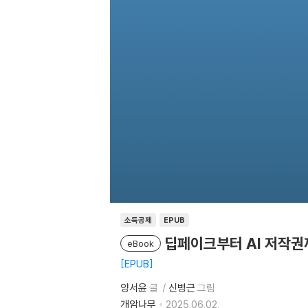
소득공제
EPUB
딥페이크부터 AI 저작권
eBook
EPUB
양서윤
글
신병근
그림
개암나무
2025.06.02.