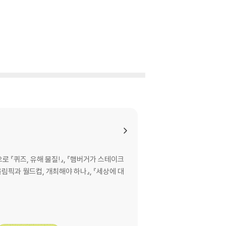
 『퀴즈, 유해 물질!』, 『햄버거가 스테이크
 올림픽과 월드컵, 개최해야 하나』, 『세상에 대