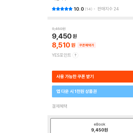
10.0
판매지수
24
14
9,450
원
9,450
8,510
쿠폰혜택가
YES포인트
사용 가능한 쿠폰 받기
앱 다운 시 1천원 상품권
결제혜택
eBook
9,450
원