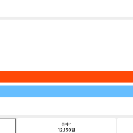
종이책
12,150
원