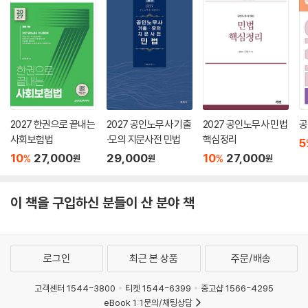
2027 한권으로 끝내는
2027 공인노무사 기출
2027 공인노무사 민법
공
사회보험법
·모의 지문사전 민법
핵심정리
5
10
27,000
29,000
10
27,000
%
%
원
원
원
이 책을 구입하신 분들이 산 분야 책
로그인
최근 본 상품
주문/배송
고객센터 1544-3800
티켓 1544-6399
중고샵 1566-4295
eBook 1:1문의/채팅상담