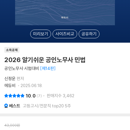
미리보기
사이즈비교
공유하기
소득공제
2026 알기쉬운 공인노무사 민법
공인노무사 시험대비
제14판
신정운
편저
에듀비
2025.06.18.
10.0
판매지수
3,462
7
베스트
고등고시/전문직 top20 5주
43,000
원