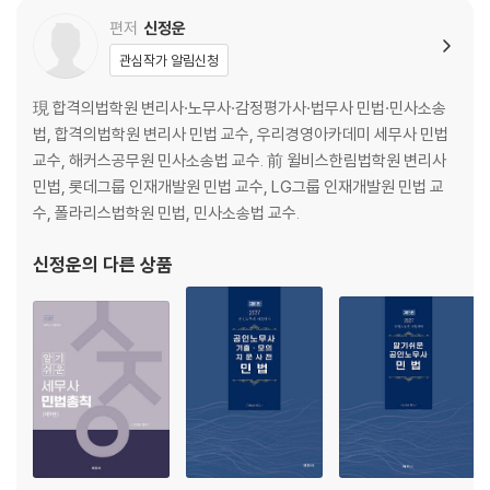
PART 03 채권각칙
편저
신정운
제1장 계약 총칙
관심작가 알림신청
제2장 계약 각칙
제3장 사무관리
現 합격의법학원 변리사·노무사·감정평가사·법무사 민법·민사소송
제4장 부당이득
법, 합격의법학원 변리사 민법 교수, 우리경영아카데미 세무사 민법
제5장 불법행위
교수, 해커스공무원 민사소송법 교수. 前 윌비스한림법학원 변리사
민법, 롯데그룹 인재개발원 민법 교수, LG그룹 인재개발원 민법 교
수, 폴라리스법학원 민법, 민사소송법 교수.
신정운
의 다른 상품