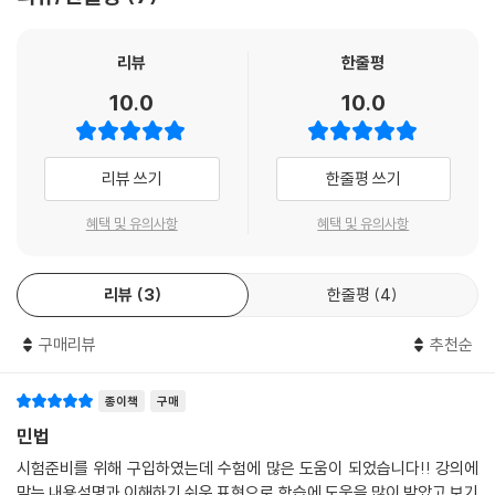
출된 중요 지문을 수록하여 최근의 출제 경향을 확인할 수 있도록 하였습
니다.
리뷰
한줄평
셋째, 최신 판례를 추가하였습니다. 2024년 12월까지의 판례를 수록하였
10.0
10.0
으며, 각종 시험에서 출제된 최신 판례인 경우에는 해당 기출지문을 함께
수록하여 출제되는 지문을 확인할 수 있도록 하였습니다.
리뷰 쓰기
한줄평 쓰기
넷째, 개정조문을 반영하였습니다. 법인과 관련하여 제50조(분사무소 설
치의 등기), 제51조(사무소 이전의 등기), 제85조(해산등기) 제52조의2
혜택 및 유의사항
혜택 및 유의사항
등의 개정사항을 반영하였습니다.
리뷰
3
한줄평
4
최근의 민법시험이 단순한 암기보다는 이해를 요구하는 경향을 보이고 있
습니다. 최대한 반복을 통하여 민법을 정리하는 데 도움이 되길 바라며. 끝
구매리뷰
추천순
으로 본서가 출간될 수 있도록 여러 도움을 주신 남승희 실장님께 감사의
인사를 드리며, 사랑하는 딸 재인이와 아내에게도 고맙다는 말을 전합니
다.
종이책
구매
2025. 6.
민법
신 정 운
시험준비를 위해 구입하였는데 수험에 많은 도움이 되었습니다!! 강의에
맞는 내용설명과 이해하기 쉬운 표현으로 학습에 도움을 많이 받았고 보기