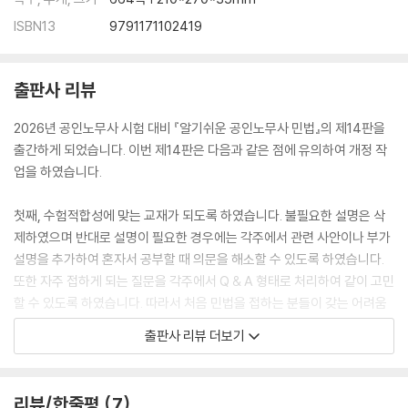
ISBN13
9791171102419
출판사 리뷰
2026년 공인노무사 시험 대비 『알기쉬운 공인노무사 민법』의 제14판을
출간하게 되었습니다. 이번 제14판은 다음과 같은 점에 유의하여 개정 작
업을 하였습니다.
첫째, 수험적합성에 맞는 교재가 되도록 하였습니다. 불필요한 설명은 삭
제하였으며 반대로 설명이 필요한 경우에는 각주에서 관련 사안이나 부가
설명을 추가하여 혼자서 공부할 때 의문을 해소할 수 있도록 하였습니다.
또한 자주 접하게 되는 질문을 각주에서 Q & A 형태로 처리하여 같이 고민
할 수 있도록 하였습니다. 따라서 처음 민법을 접하는 분들이 갖는 어려움
이 최대한 해결되리라 기대합니다.
출판사 리뷰 더보기
둘째, 최근에 시행된 각종 시험의 기출지문을 반영하였습니다. 2025년에
시행된 공인노무사 시험과 세무사 시험, 변리사 시험, 변호사 시험에서 현
리뷰/한줄평
7