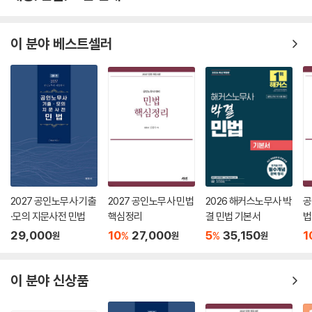
이 분야 베스트셀러
2027 공인노무사 기출
2027 공인노무사 민법
2026 해커스노무사 박
공
·모의 지문사전 민법
핵심정리
결 민법 기본서
법
29,000
10
27,000
5
35,150
1
%
%
원
원
원
이 분야 신상품