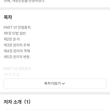
넷째, 개정조문을 반영하였다.
목차
PART 01 민법총칙
제1장 민법 일반
제2장 권 리
제3장 권리의 주체
제4장 권리의 객체
제5장 권리의 변동
PART 02 채권총칙
제1장 총 설
제2장 채권의 목적
목차 더보기
제3장 채권의 효력
제4장 수인의 채권자 및 채무자
제5장 채권양도와 채무인수
저자 소개
1
제6장 채권의 소멸