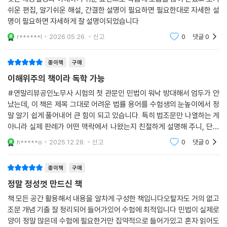
쉬운 편집, 알기쉬운 해설, 간결한 설명이 필요하면 필요한대로 자세한 설
명이 필요하면 자세하게 잘 설명이되었습니다
r******l
2026.05.26.
신고
0
댓글
0
종이책
구매
이해위주의 책이라 독학 가능
#연말리뷰공인노무사 시험의 첫 관문인 민법이 워낙 방대해서 엄두가 안
났는데, 이 책은 제목 그대로 어려운 법률 용어를 수험생의 눈높이에서 정
말 알기 쉽게 풀어내어 큰 힘이 되고 있습니다. 특히 법조문만 나열하는 게
아니라 실제 판례가 어떤 맥락에서 나왔는지 친절하게 설명해 주니, 단순
암기가 아닌 논리적인 이해가 가능해졌습니다.
h*****o
2025.12.28.
신고
0
댓글
0
종이책
구매
정말 정성껏 만드신 책
책 모든 공간 활용해서 내용을 알차게 구성한 책입니다오탈자도 거의 없고
조문 개념 기출 잘 정리되어 들어가있어 수험에 최적입니다 민법이 실제로
양이 정말 많은데 수험에 필요한거만 집약적으로 들어가있고 혼자 읽어도