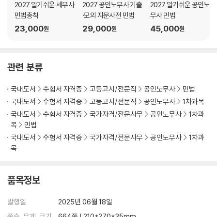
2027 알기쉬운 세무사
2027 공인노무사 기출
2027 알기쉬운 공인노
민법총칙
·모의 지문사전 민법
무사 민법
23,000
29,000
45,000
원
원
원
관련 분류
국내도서
수험서 자격증
고등고시/전문직
공인노무사
민법
국내도서
수험서 자격증
고등고시/전문직
공인노무사
1차과목
국내도서
수험서 자격증
국가자격/전문사무
공인노무사
1차과
목
민법
국내도서
수험서 자격증
국가자격/전문사무
공인노무사
1차과
목
품목정보
발행일
2025년 06월 18일
쪽수, 무게, 크기
664쪽 | 210*270*35mm