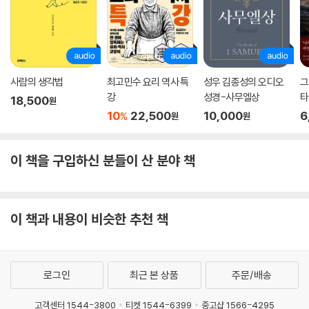
의 이론적 토대가 되었다는 점에 거부감이 들었기 때문이다. 사실상 “다윈
에 대해 별로 아는 게 없었”다는 증거였다. 연륜이 쌓인 뒤 이 책을 읽으며
과거의 오해와 무지를 반성함과 동시에, 인간은 이기적인 본능을 가진 존
재이지만 또한 이타적인 존재라는 사실을 인지해야 한다고 말한다.
사람의 생각법
최고민수 요리 역사 특
성우 김종성의 오디오
그
15번째 꼭지로 『자유론』 신규 수록
강
성경-사무엘상
타
‘계엄의 밤’을 지새며 다시금 느낀 자유의 소중함
18,500
원
다
10
22,500
10,000
6
%
원
원
이번 특별증보판에서는 서문과 더불어 한 개 꼭지가 추가되었다. 존 스튜
어트 밀의 명저 『자유론』을 다시 읽은 이야기다. 왜 『자유론』일까? 방송에
이 책을 구입하신 분들이 산 분야 책
서도 여러 차례 『자유론』을 인용한 바 있는 유시민은 이렇게 답한다. “12·3
비상계엄 선포 이후 우리 모두가 함께 겪었던 국가와 정치의 풍파를 소화
해 내는 데 도움이 될 것 같아 선택했다.” ‘계엄의 밤’ 이후의 시간은 그동안
당연하다고 여겨왔던 것이 사실은 당연한 것이 아님을 깨닫는 시간이었다.
이 책과 내용이 비슷한 추천 책
정치 활동, 출판과 언론 활동, 집회 활동의 금지를 명한 포고령은 자유에 대
한 심각한 위협으로 다가왔다. 밀은 표현의 자유, 취향 향유의 자유, 결사의
자유를 강조하며 “이 세 가지 자유를 원칙적으로 존중하지 않으면 정부 형
로그인
최근 본 상품
주문/배송
태가 어떠하든 자유로운 사회라고 할 수 없다”라고 말했다.
고객센터 1544-3800
티켓 1544-6399
중고샵 1566-4295