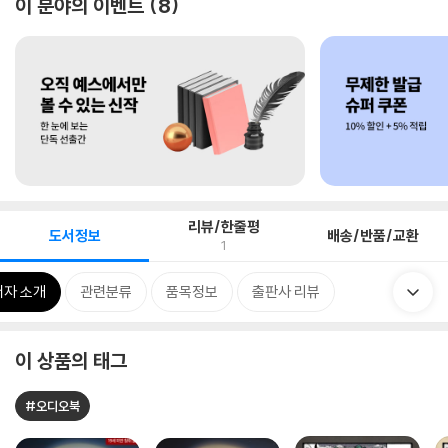
이 분야의 이벤트
8
리뷰/한줄평
도서정보
배송/반품/교환
1
저자 소개
관련분류
품목정보
출판사 리뷰
이 상품의 태그
#오디오북