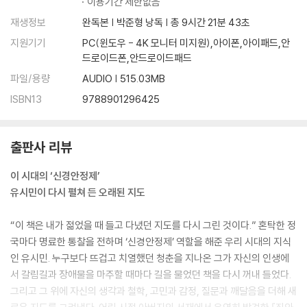
이용기간 제한없음
10. 인간은 이기적인 존재인가 : 찰스 다윈, 『종의 기원』
재생정보
완독본 | 박준형 낭독 | 총 9시간 21분 43초
-해설을 먼저 읽어야 할 고전
지원기기
PC(윈도우 - 4K 모니터 미지원),아이폰,아이패드,안
-다윈과 월리스, 진화론의 동시 발견
드로이드폰,안드로이드패드
-다윈주의는 진보의 적인가
파일/용량
AUDIO | 515.03MB
-이타적 인간의 가능성
ISBN13
9788901296425
11. 우리는 왜 부자가 되려 하는가 : 소스타인 베블런, 『유한계급론』
출판사 리뷰
-부(富)는 그 자체가 목적이다
-사적 소유라는 야만적 문화
이 시대의 ‘신경안정제’
-일부러 낭비하는 사람들
유시민이 다시 펼쳐 든 오래된 지도
-지구상에서 가장 고독했던 경제학자
-인간은 누구나 보수적이다
“이 책은 내가 젊었을 때 들고 다녔던 지도를 다시 그린 것이다.” 혼탁한 정
국마다 명료한 통찰을 전하며 ‘신경안정제’ 역할을 해준 우리 시대의 지식
12. 문명이 발전해도 빈곤이 사라지지 않는 이유 : 헨리 조지, 『진보와 빈
인 유시민. 누구보다 뜨겁고 치열했던 청춘을 지나온 그가 자신의 인생에
곤』
서 갈림길과 장애물을 마주할 때마다 길을 물었던 책을 다시 꺼내 들었다.
그리고 그 위에 자신의 생각과 철학, 고민과 감정, 질문과 깨달음을 더해 새
-뉴욕에 재림한 리카도