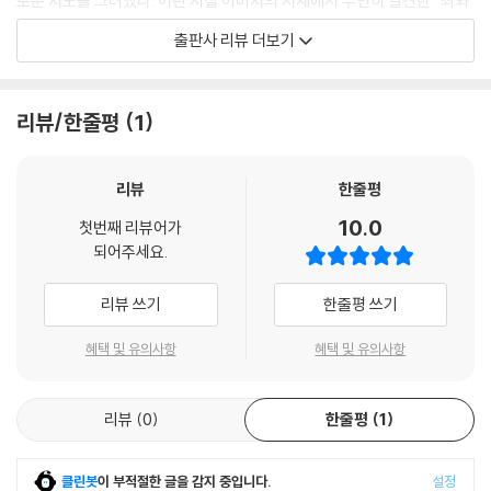
로운 지도를 그려냈다. 어린 시절 아버지의 서재에서 우연히 발견한 『죄와
-꿈을 일깨우는 성자(聖者)의 책
벌』, 침침한 스탠드 불빛 아래 엎드려 몰래 읽었던 『공산당 선언』, 노무현
-타인을 일깨우는 영혼의 외침
출판사 리뷰 더보기
전 대통령의 가슴 아픈 마지막을 떠올리게 한 『카타리나 블룸의 잃어버린
명예』, 역사를 바라보는 새로운 눈을 뜨게 한 『역사란 무엇인가』 그리고 21
13. 내 생각은 정말 내 생각일까 : 하인리히 뵐, 『카타리나 블룸의 잃어버린
세기에 계엄의 밤을 맞닥뜨리며 다시금 자유의 가치를 떠올리게 한 『자유
명예』
리뷰/한줄평
1
론』까지. 책 하나하나는 청년 유시민을 만든 원천이다. 『청춘의 독서』는 15
권의 위대한 고전을 통해 세상에 대해 이야기한다.
-보이는 것과 진실의 거리
리뷰
한줄평
-명예 살인
“개인적으로 가장 애착이 가는 책”
-68혁명과 극우 언론
10.0
첫번째 리뷰어가
그의 인생 이야기를 만날 수 있는 『청춘의 독서』
-언론의 자유는 누구를 위한 것인가
되어주세요.
유시민의 대표작 중 하나인 『청춘의 독서』는 2009년 처음 출간되어 오랜
14. 역사의 진보를 믿어도 될까 : E. H. 카, 『역사란 무엇인가』
리뷰 쓰기
한줄평 쓰기
시간 꾸준한 사랑을 받아왔다. 이번에는 특별증보판으로 독자들과 새롭게
만난다. 기존 14개 이야기에, 존 스튜어트 밀이 쓴 고전 『자유론』에 관한
혜택 및 유의사항
혜택 및 유의사항
-랑케를 떠나 카에게로
이야기를 새롭게 추가했으며 특별증보판 서문을 더했다. 문장도 전체적으
-회의의 미로에 빠지다
로 손봤다. 국내에서 손꼽히는 베스트셀러 작가로 그는, 스물아홉 살에 출
-식자우환(識字憂患)
리뷰
0
한줄평
1
간한 이후 지금까지 100만 부 이상 판매된 『거꾸로 읽는 세계사』를 비롯해
-진보주의자를 위한 격려와 위로
『나의 한국현대사』, 『역사의 역사』, 『국가란 무엇인가』, 『후불제 민주주
의』 등 많은 책을 써왔다. 그간 써온 적지 않은 책 중 가장 큰 애착을 갖고 있
클린봇
이 부적절한 글을 감지 중입니다.
설정
15. 21세기 문명의 예언서: 존 스튜어트 밀, 『자유론』