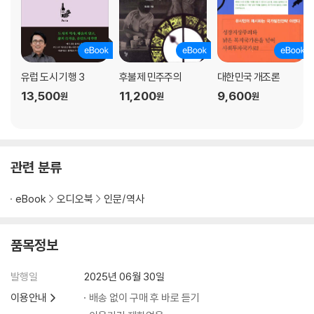
-주사파, 1980년대의 이명준
-열정 없는 삶을 거부하다
08. 권력투쟁의 빛과 그림자 : 사마천, 『사기』
유럽 도시 기행 3
후불제 민주주의
대한민국 개조론
13,500
11,200
9,600
원
원
원
-『사기』의 주인공, 한고조 유방
-지식인 사마천의 울분
-새 시대는 새로운 사람을 부른다
-권력의 광휘, 인간의 비극
-정치의 위대함을 생각한다
관련 분류
09. 슬픔도 힘이 될까 : 알렉산드르 솔제니친, 『이반 데니소비치의 하루』
eBook
오디오북
인문/역사
-존엄을 빼앗긴 사람의 지극히 평범한 하루
품목정보
-슬픔과 노여움의 미학
-이반 데니소비치 탄생의 비밀
발행일
2025년 06월 30일
-노동하는 인간은 아름답다
이용안내
배송 없이 구매 후 바로 듣기