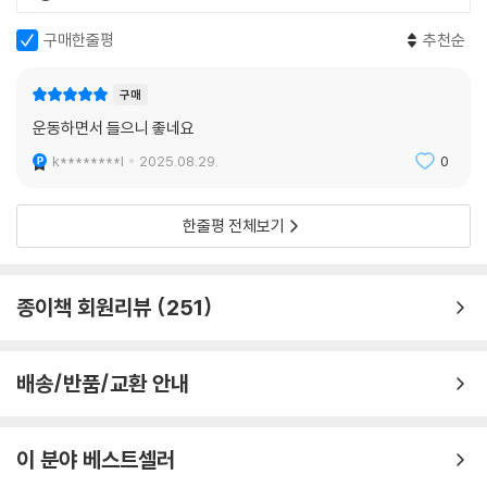
는 책으로 『청춘의 독서』를 꼽는다. 특정 주제의식에 입각해서 쓴 책과 달
리, 이 책에서는 자기 자신을 솔직하게 드러냈기 때문이다. “책을 읽으면서
구매한줄평
추천순
-개인 독립 선언
얻은, 삶과 인간과 세상과 역사에 대한, 나 자신의 감정과 생각을 말하려고
-세계 최강국의 최고 지식인
썼다.”
구매
-밀이 『자유론』에서 펼친 이야기
-『자유론』의 공동저자, 해리엇 테일러 밀
운동하면서 들으니 좋네요
그렇기에 그가 젊은 시절 치열하게 고민하고 사유했던 질문, 시간이 지남
-시대를 넘지 못한, 그러나 좋은 사람
k********l
2025.08.29.
0
에 따라 인간과 역사와 사회를 바라보는 관점이 변화하게 된 과정이 책 곳
-대한국민에게 보내는 격려
곳에 담겨 있다. 그런 의미에서 유시민의 인생 이야기이기도 하다. 작가, 정
치인, 행정가이기 이전에 누구보다 뜨거웠던 청년 유시민의 모습을 만나게
한줄평 전체보기
후기. 위대한 유산에 대한 감사
될 것이다. “세상은 진보하고 있을까?”, “민주주의는 무엇일까?”, “인간
참고문헌.
은 원래 이기적인 존재일까?”, “사실과 진실은 어떻게 왜곡되는가?” 그리
고 “앞으로 어떻게 살아야 할까?” 청춘의 유시민이 고전을 통해서 답을 찾
종이책 회원리뷰
251
고자 했던 질문들이다. 오늘의 청춘이라고 이와 같은 고민이 없을 리 없다.
그렇다면 그가 다시 펼쳐 든 이 책들이 지금의 청춘에게 의미 있는 답을 줄
수도 있지 않을까?
배송/반품/교환 안내
“세상이 두려울 때마다 그들에게 길을 물었다”
청년 유시민의 이정표가 되어준 위대한 고전 15
이 분야 베스트셀러