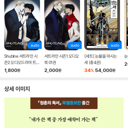
Shutline 셔트라인 시
셔트라인 시즌1 오디오
[세트] 눈물을 마시는
눈
즌2 오디오드라마 트랙
북 01권
새 (총4권)
2
01
1,800
2,000
34
54,000
%
원
원
원
상세 이미지