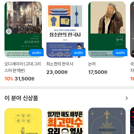
이 책은 유시민이 ‘청년 시절 읽었던 고전을 다시 읽어보면 어떨까? 시대도
변하고 나이도 들었으니 뭔가 다르지 않을까?’라는 생각에 손때 묻은 책들
을 다시 펴보면서 시작되었다. 다시 꺼내 든 책은 예전과는 다른 사뭇 다른
모습으로 다가왔다. 당시에는 미처 보지 못했거나 외면했던 부분이 강한
울림을 주었다. 똑같은 책을 다시 읽었지만 결코 똑같은 책이 아니었던 셈
이다. 표도르 도스토옙스키 『죄와 벌』에서는, 처음 읽었을 때만 해도 기억
에 남지 않았던 인물 두냐가 눈길을 끈다. 그의 행동에서 평범한 사람 다수
가 모여 사회를 지탱하고 나아가 변화시킨다는 사실을 깨닫는다. 『맹자』를
다루는 대목에서도 ‘청년 유시민’의 관점과 ‘오늘날의 유시민’의 관점 차이
오디세이아 (고대 그리
최소한의 한국사
논어
국
가 확연하게 드러난다. 대학생 당시 읽었을 때는 백성을 모든 가치들 중 가
스어 완역본)
자
23,000
17,500
원
원
장 위에 놓은 ‘혁명적 사상가’ 맹자에게 강한 인상을 받았지만, 다시 읽었을
10
31,500
1
%
원
때는 효와 공동체를 강조한 맹자의 모습에서 ‘진정한 보수주의자’가 갖춰
야 하는 덕목을 발견한다.
이 분야 신상품
찰스 다윈의 『종의 기원』을 다룬 대목도 흥미롭다. 청춘의 유시민이 질문
하고 오늘날의 유시민이 답하는 형식의 대화를 보는 듯한 기분이 들기도
한다. 저자는 젊은 시절에 다윈을 읽지 않았다고 고백한다. 『종의 기원』을
막상 읽지 않았지만 진화론에 대해서 잘 안다고 여겼고, 진화론이 우생학