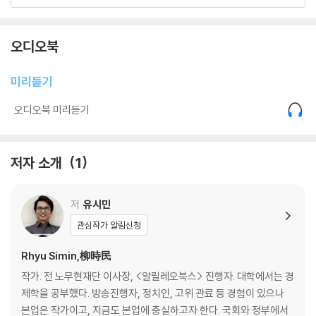
02. 지식인은 무엇으로 사는가 : 리영희, 『전환시대의 논리』
-지하대학과 사상의 은사
오디오북
-벌거벗은 임금님을 발견하다
-지식은 맑은 영혼과 더불어야 한다
미리듣기
03. 청춘을 뒤흔든 혁명의 매력 : 카를 마르크스·프리드리히 엥겔스, 『공
오디오북 미리듣기
산당 선언』
-영혼을 울린 정치 선언문
저자 소개
1
-박제된 혁명 교과서의 비애
-역사에는 종말이 없다
저
유시민
04. 불평등은 불가피한 자연법칙인가 : 토머스 맬서스, 『인구론』
관심작가 알림신청
-냉혹하고 기괴한 천재, 맬서스
Rhyu Simin,柳時民
-자선은 사회악이다
작가. 전 노무현재단 이사장, <알릴레오북스> 진행자. 대학에서는 경
-재산권과 생존권
제학을 공부했다. 방송진행자, 정치인, 고위 관료 등 경험이 있으나
-편견은 천재의 눈도 가린다
본업은 작가이고, 지금도 본업에 충실하고자 한다. 국회와 정부에서