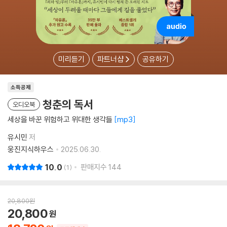
미리듣기
파트너샵
공유하기
소득공제
청춘의 독서
오디오북
세상을 바꾼 위험하고 위대한 생각들
mp3
유시민
저
웅진지식하우스
2025.06.30.
10.0
판매지수
144
1
20,800
원
20,800