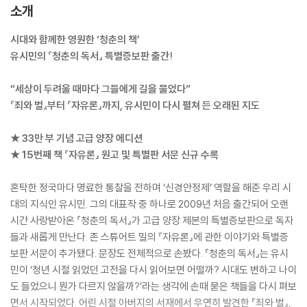
소개
시대와 함께한 영원한 ‘청춘의 책’
유시민의 『청춘의 독서』 특별증보판 출간!
“세상이 두려울 때마다 그들에게 길을 물었다”
『죄와 벌』부터 『자유론』까지, 유시민이 다시 펼쳐 든 오래된 지도
★ 33만 부 기념 고급 양장 에디션
★ 15번째 책 『자유론』 원고 및 특별판 서문 신규 수록
혼탁한 정국마다 명료한 통찰을 전하며 ‘신경안정제’ 역할을 해준 우리 시
대의 지식인 유시민. 그의 대표작 중 하나로 2009년 처음 출간되어 오랜
시간 사랑받아온 『청춘의 독서』가 고급 양장 제본의 특별증보판으로 독자
들과 새롭게 만난다. 존 스튜어트 밀의 『자유론』에 관한 이야기와 특별증
보판 서문이 추가됐다. 문장도 전체적으로 손봤다. 『청춘의 독서』는 유시
민이 ‘청년 시절 읽었던 고전을 다시 읽어보면 어떨까? 시대도 변하고 나이
도 들었으니 뭔가 다르지 않을까?’라는 생각에 손때 묻은 책들을 다시 펴보
면서 시작되었다. 어린 시절 아버지의 서재에서 우연히 발견한 『죄와 벌』,