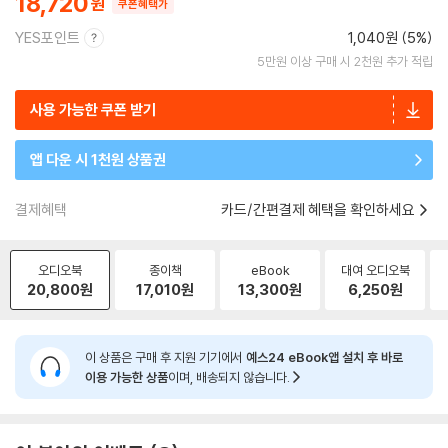
18,720
쿠폰혜택가
YES포인트
1,040원 (5%)
5만원 이상 구매 시 2천원 추가 적립
사용 가능한 쿠폰 받기
앱 다운 시 1천원 상품권
결제혜택
카드/간편결제 혜택을 확인하세요
오디오북
종이책
eBook
대여 오디오북
20,800
원
17,010
원
13,300
원
6,250
원
이 상품은 구매 후 지원 기기에서
예스24 eBook앱 설치 후 바로
이용 가능한 상품
이며, 배송되지 않습니다.