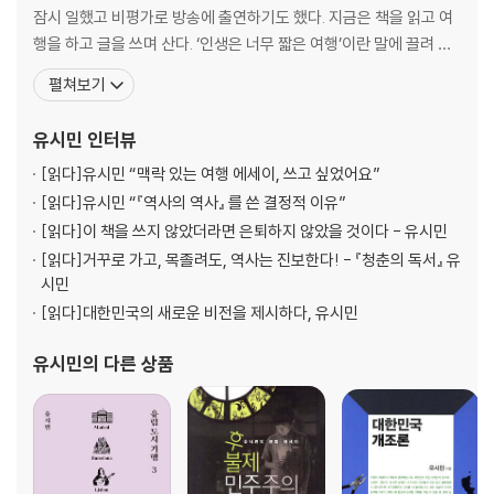
잠시 일했고 비평가로 방송에 출연하기도 했다. 지금은 책을 읽고 여
05. 삶이 그대를 속일지라도 : 알렉산드르 푸시킨, 『대위의 딸』
행을 하고 글을 쓰며 산다. ‘인생은 너무 짧은 여행’이란 말에 끌려 몇
해 전 유럽 도시 탐사 여행을 시작했다. 도시의 건축물과 거리, 박물관
펼쳐보기
-로맨스를 빙자한 정치소설
과 예술품들이 들려준 이야기를 독자들에게 전하고 싶어서 《유럽 도
-유쾌한 반란의 소묘
시 기행》을 썼다. 여행할 수 있을 만큼 건강하다면 이 작업을 앞으로
유시민
인터뷰
-얼어붙은 땅에서 꽃이 피다
도 오래 할 생각이다. <거꾸로
-위대한 시인의 허무한 죽음
[읽다]
유시민 “맥락 있는 여행 에세이, 쓰고 싶었어요”
[읽다]
유시민 “『역사의 역사』 를 쓴 결정적 이유”
06. 진정한 보수주의자를 만나다 : 맹자, 『맹자』
[읽다]
이 책을 쓰지 않았더라면 은퇴하지 않았을 것이다 - 유시민
[읽다]
거꾸로 가고, 목졸려도, 역사는 진보한다! - 『청춘의 독서』 유
-역성혁명론을 만나다
시민
-백성이 가장 귀하다
[읽다]
대한민국의 새로운 비전을 제시하다, 유시민
-아름다운 보수주의자, 맹자의 재발견
-대장부는 의를 위하여 생을 버린다
유시민
의 다른 상품
07. 어떤 곳에도 속할 수 없는 개인의 욕망 : 최인훈, 『광장』
-대한민국의 민족사적 정통성
-소문뿐인 혁명