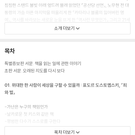
침침한 스탠드 불빛 아래 엎드려 몰래 읽었던 『공산당 선언』, 노무현 전 대
통령의 가슴 아픈 마지막을 떠올리게 한 『카타리나 블룸의 잃어버린 명
예』, 역사를 바라보는 새로운 눈을 뜨게 한 『역사란 무엇인가』 그리고 21세
기가 된 지 한참이 지난 지금 다시 자유의 가치를 떠올리게 한 『자유론』까
소개 더보기
지. 누구보다 뜨거웠던 청년 유시민을 만든 원천이자, 오늘의 유시민이 자
신뿐만 아니라 우리에게 던지는 질문에 대한 답을 품고 있는 책이기도 하
다.
목차
“사람들은 왜 모두 부자가 되고 싶어 할까?”, “인간은 원래 이기적인 존재
특별증보판 서문. 책을 읽는 일에 관한 이야기
일까?”, “내 머리로 생각한다는 것은 과연 무엇일까?”, “사실은 어떻게 왜
초판 서문. 오래된 지도를 다시 보다
곡되는가?” 그리고 “어떻게 살아야 할까?” 문명의 역사에 거대한 이정표
를 세운 15권의 위대한 책들. 그 안에는 앞서 살다 간 이들의 고민과 답이
01. 위대한 한 사람이 세상을 구할 수 있을까 : 표도르 도스토옙스키, 『죄
담겨 있다. 『청춘의 독서』를 통해 그들이 남긴 발자취를 따라가다 보면 오
와 벌』
늘을 사는 지혜를 배우고 더 나은 내일을 그리는 가슴 벅찬 경험을 하게 될
것이다.
-가난은 누구의 책임인가
-날카로운 첫 키스와 같은 책
-평범한 다수가 스스로를 구한다
목차 더보기