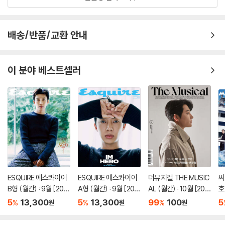
배송/반품/교환 안내
이 분야 베스트셀러
ESQUIRE 에스콰이어
ESQUIRE 에스콰이어
더뮤지컬 THE MUSIC
씨
B형 (월간) : 9월 [202
A형 (월간) : 9월 [202
AL (월간) : 10월 [202
호
6]
6]
3]
5
13,300
5
13,300
99
100
5
%
%
%
원
원
원