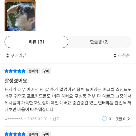
리뷰
3
한줄평
2
구매리뷰
추천순
종이책
구매
잘생겼어요
표지가 너무 예뻐서 안 살 수가 없었어요 함께 들어있는 아크릴 스탠드도
너무 귀엽고 포토카드들도 너무 예뻐요 구성품 전부 다 예쁘고 그중에서
위시들이 가득한 화보집이 제일 예뻐요 중간중간 있는 인터뷰들 한번씩 꺼
내보면 마음이 따수워집니다
w******6
2026.02.01.
신고
0
댓글
0
종이책
구매