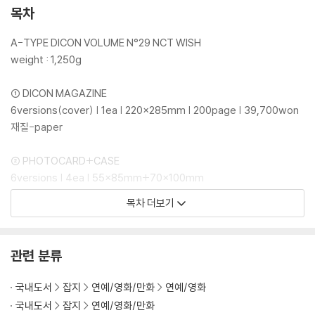
목차
A-TYPE DICON VOLUME N°29 NCT WISH
weight : 1,250g
① DICON MAGAZINE
6versions(cover) | 1ea | 220×285mm | 200page | 39,700won
재질-paper
② PHOTOCARD+CASE
6versions | 4ea | 55×85mm+70×100mm
재질-paper
목차 더보기
③ MULTI ACRYLIC STAND
6versions | 1ea | 120×160mm
관련 분류
재질-acrylic
국내도서
잡지
연예/영화/만화
연예/영화
④ IDENTITY CARD+CASE
국내도서
잡지
연예/영화/만화
6versions | 1ea | 85×55mm+97×67mm