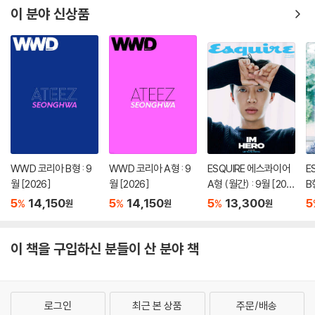
이 분야 신상품
WWD 코리아 B형 : 9
WWD 코리아 A형 : 9
ESQUIRE 에스콰이어
E
월 [2026]
월 [2026]
A형 (월간) : 9월 [202
B
6]
6
5
14,150
5
14,150
5
13,300
5
%
%
%
원
원
원
이 책을 구입하신 분들이 산 분야 책
로그인
최근 본 상품
주문/배송