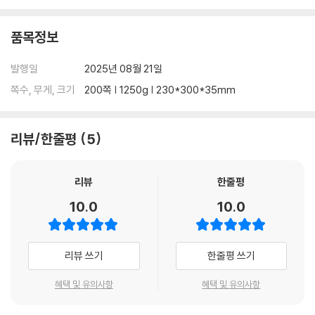
재질-paper
품목정보
Outbox size : 230×300×35mm
발행일
2025년 08월 21일
쪽수, 무게, 크기
200쪽 | 1250g | 230*300*35mm
리뷰/한줄평
5
리뷰
한줄평
10.0
10.0
리뷰 쓰기
한줄평 쓰기
혜택 및 유의사항
혜택 및 유의사항