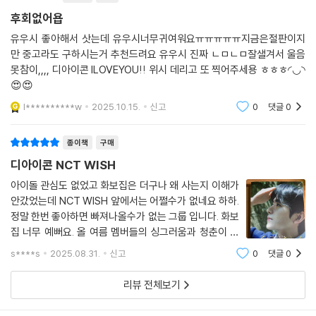
후회없어욥
유우시 좋아해서 삿는데 유우시너무귀여워요ㅠㅠㅠㅠㅠ지금은절판이지
만 중고라도 구하시는거 추천드려요 유우시 진짜 ㄴㅁㄴㅁ잘샐겨서 울음
못참이,,,, 디아이콘 ILOVEYOU!! 위시 데리고 또 찍어주세용 ㅎㅎㅎ◜◡◝
😍😍
l**********w
2025.10.15.
신고
0
댓글
0
종이책
구매
디아이콘 NCT WISH
아이돌 관심도 없었고 화보집은 더구나 왜 사는지 이해가
안갔었는데 NCT WISH 앞에서는 어쩔수가 없네요 하하.
정말 한번 좋아하면 빠져나올수가 없는 그룹 입니다. 화보
집 너무 예뻐요. 올 여름 멤버들의 싱그러움과 청춘이 듬
뿍 담겨 있어서 소장가치가 뛰어나다고 생각합니다. 위시
s****s
2025.08.31.
신고
0
댓글
0
와 함께한 올해 여름 디아이콘 화보집과 함께 오래오래 기
억하고 싶네요.
리뷰 전체보기