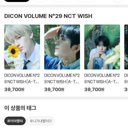
DICON VOLUME N°29 NCT WISH
DICON VOLUME N°2
DICON VOLUME N°2
DICON VOLUME N°2
D
9 NCT WISH [A-TY
9 NCT WISH [A-TY
9 NCT WISH [A-TY
9
PE] 1. SION
PE] 2. YUSHI
PE] 3. RIKU
P
39,700
39,700
39,700
3
원
원
원
이 상품의 태그
#어덕행덕
#니가내별이다