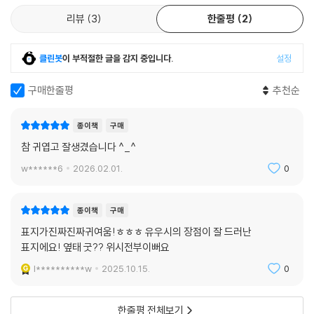
리뷰
3
한줄평
2
클린봇
이 부적절한 글을 감지 중입니다.
설정
구매한줄평
추천순
종이책
구매
참 귀엽고 잘생겼습니다 ^_^
w******6
2026.02.01.
0
종이책
구매
표지가진짜진짜귀여움!ㅎㅎㅎ 유우시의 장점이 잘 드러난
표지에요! 옆태 굿?? 위시전부이뻐요
l**********w
2025.10.15.
0
한줄평 전체보기