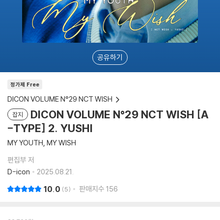
공유하기
정가제 Free
DICON VOLUME N°29 NCT WISH
DICON VOLUME N°29 NCT WISH [A
잡지
-TYPE] 2. YUSHI
MY YOUTH, MY WISH
편집부 저
D-icon
2025.08.21.
10.0
판매지수
156
5