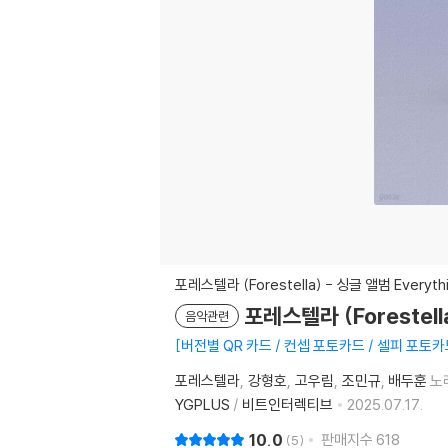
포레스텔라 (Forestella) - 싱글 앨범 Everyth
포레스텔라 (Forestella
음악관련
버전별 QR 카드 / 컨셉 포토카드 / 셀피 포토카
포레스텔라
강형호
고우림
조민규
배두훈
노
YGPLUS
/
비트인터렉티브
2025.07.17.
10.0
판매지수
618
5