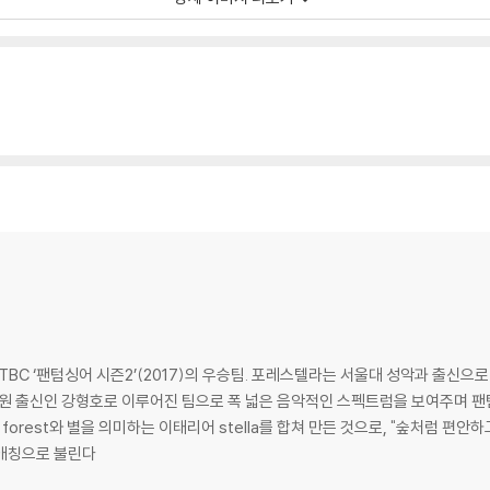
TBC ‘팬텀싱어 시즌2’(2017)의 우승팀. 포레스텔라는 서울대 성악과 출신으
원 출신인 강형호로 이루어진 팀으로 폭 넓은 음악적인 스펙트럼을 보여주며 팬텀싱서
어 forest와 별을 의미하는 이태리어 stella를 합쳐 만든 것으로, "숲처럼 편
 애칭으로 불린다