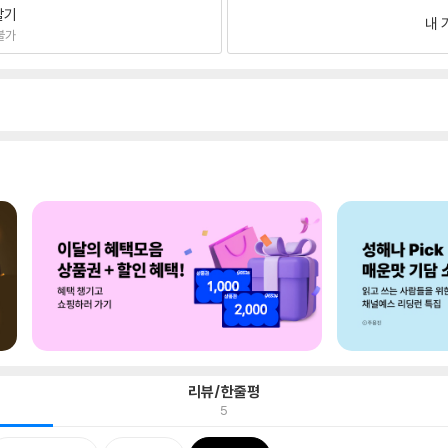
팔기
내 
불가
리뷰/한줄평
5