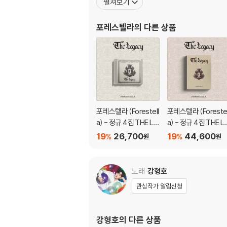
펼쳐보기
포레스텔라
의 다른 상품
포레스텔라 (Forestell
포레스텔라 (Forestel
a) - 정규 4집 THE LE
a) - 정규 4집 THE L
GACY [Jewel Ver.]
GACY [Docent Bo
19
26,700
19
44,600
%
%
원
원
k Ver.]
노래
강형호
관심작가 알림신청
강형호
의 다른 상품