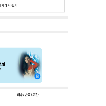
가게에서 팔기
배송/반품/교환