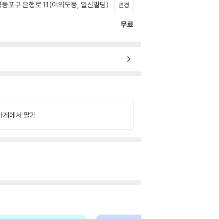
등포구 은행로 11(여의도동, 일신빌딩)
변경
무료
가게에서 팔기