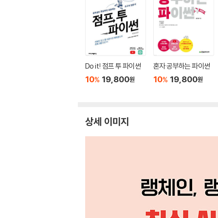
Do it! 점프 투 파이썬
혼자 공부하는 파이썬
10
19,800
10
19,800
%
%
원
원
상세 이미지