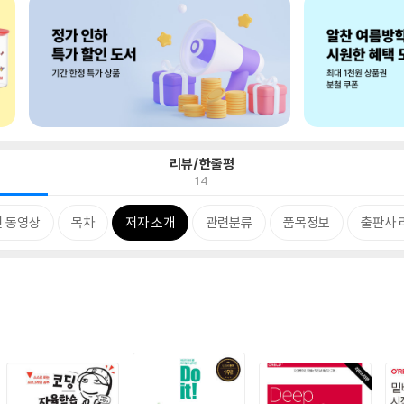
리뷰/한줄평
14
 동영상
목차
저자 소개
관련분류
품목정보
출판사 