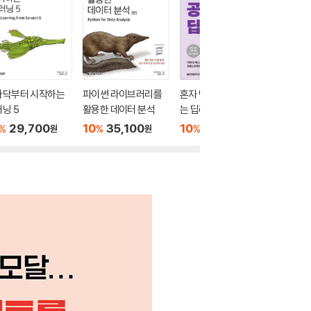
바닥부터 시작하는
파이썬 라이브러리를
혼자 만들면서 공부하
Do it
닝 5
활용한 데이터 분석
는 딥러닝
배우는 알
파이썬 
29,700
10
35,100
10
25,200
10
1
%
%
%
%
원
원
원