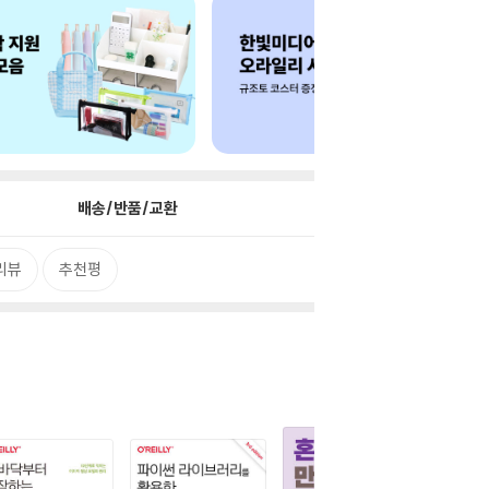
배송/반품/교환
리뷰
추천평