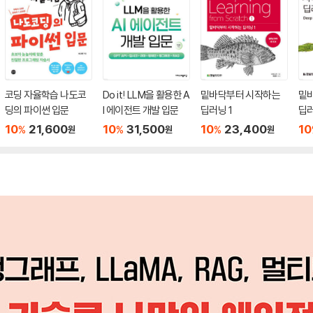
코딩 자율학습 나도코
Do it! LLM을 활용한 A
밑바닥부터 시작하는
밑
딩의 파이썬 입문
I 에이전트 개발 입문
딥러닝 1
딥러
10
21,600
10
31,500
10
23,400
10
%
%
%
원
원
원