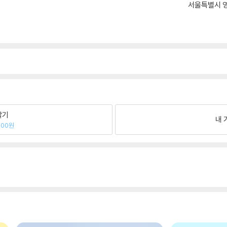
서울특별시 영
팔기
내 
200원