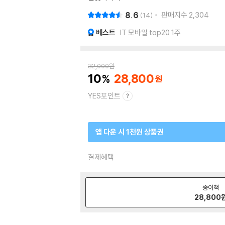
8.6
판매지수
2,304
14
베스트
IT 모바일 top20 1주
32,000
원
10
28,800
YES포인트
앱 다운 시 1천원 상품권
결제혜택
종이책
28,800