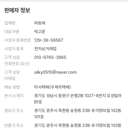
판매자 정보
업체명
파랑새
대표자명
박고운
사업자 등록번호
129-36-59567
사업자 종목
전자상거래업
고객 상담
010-9765-3965
전화번호(유선)
고객 상담
silky0515@naver.com
이메일
배송 방법
타사택배(우체국택배)
본사 소재지
경기도 성남시 중원구 은행2동 1027-6번지 유성빌라
B1호
발송지 주소
경기도 광주시 목현동 송정동 238-8 아망뜨빌 102동
101호
반품지 주소
경기도 광주시 목현동 송정동 238-8 아망뜨빌 102동