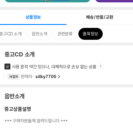
상품정보
배송/반품/교환
중고CD 소개
음반소개
관련분류
품목정보
중고CD 소개
사용 흔적 약간 있으나, 대체적으로 손상 없는 상품
상
판매자 :
silky7705
사업자
음반소개
중고상품설명
*** 구매자분들께 알려드립니다 ***