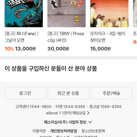
[중고] 화나(Fana) /
[중고] TBNY / Prosa
모자이크 - 3집-밤이
조
그날이 오면
c Ep (싸인)
찾아오면
6
10
13,000
30,000
15,000
%
원
원
원
이 상품을 구입하신 분들이 산 분야 상품
로그인
최근 본 상품
주문/배송
고객센터 1544-3800
티켓 1544-6399
중고샵 1566-4295
eBook 1:1문의/채팅상담
예스이십사(주) 사업자 정보
이용약관
개인정보처리방침
청소년보호정책