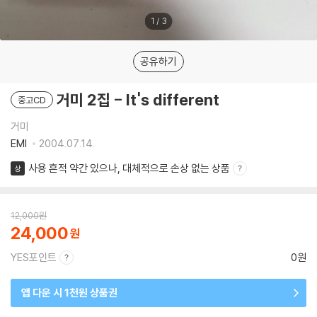
1
/
3
공유하기
거미 2집 - It's different
중고CD
거미
EMI
2004.07.14.
사용 흔적 약간 있으나, 대체적으로 손상 없는 상품
상
12,000
원
24,000
YES포인트
0원
앱 다운 시 1천원 상품권