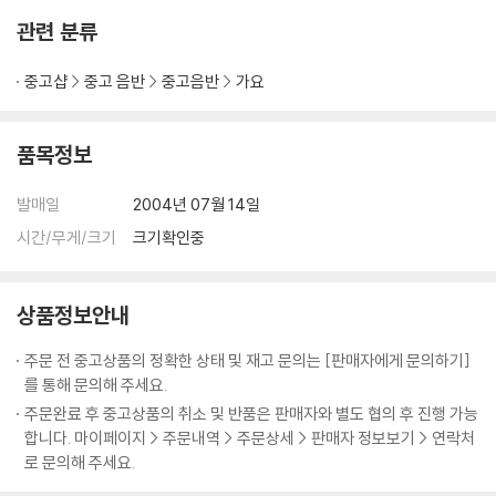
01. Gumy Skills (Intro)
관련 분류
02. 하고 싶었어
03. 내 곁에 잠이 든 이 밤에
중고샵
중고 음반
중고음반
가요
04. 날 그만 잊어요
05. 기억상실
06. Love Agane Again
품목정보
07. Tonight
08. Dance Dance
발매일
2004년 07월 14일
09.
시간/무게/크기
크기확인중
상품정보안내
주문 전 중고상품의 정확한 상태 및 재고 문의는 [판매자에게 문의하기]
를 통해 문의해 주세요.
주문완료 후 중고상품의 취소 및 반품은 판매자와 별도 협의 후 진행 가능
합니다. 마이페이지 > 주문내역 > 주문상세 > 판매자 정보보기 > 연락처
로 문의해 주세요.