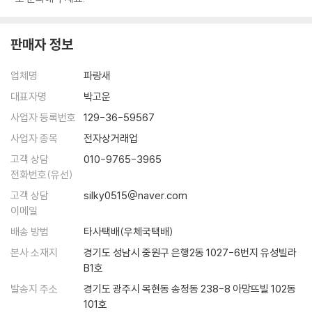
판매자 정보
업체명
파랑새
대표자명
박고운
사업자 등록번호
129-36-59567
사업자 종목
전자상거래업
고객 상담
010-9765-3965
전화번호(유선)
고객 상담
silky0515@naver.com
이메일
배송 방법
타사택배(우체국택배)
본사 소재지
경기도 성남시 중원구 은행2동 1027-6번지 유성빌라
B1호
발송지 주소
경기도 광주시 목현동 송정동 238-8 아망뜨빌 102동
101호