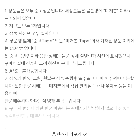
1. 상품들은 모두 중고상품입니다. 새상품들은 물품명에 "미개봉" 이라고
표기되어 있습니다.
2. 재고는 모두 1개입니다.
3. 상품 사진은 모두 실사입니다.
4. 상품명 앞에 "중고Tape" 또는 "미개봉 Tape"이라 기재된 상품 이외에
는 CD상품입니다.
5. 중고 음반인지라 음반 상태는 물품 상세 설명란과 사진에 표시했으니
구매하실때 신중한 고려 하신후 구매 부탁드립니다.
6. A/S는 불가능합니다
7. 상품의 반품, 교환, 환불은 상품 수령후 일주일 이내에 해주셔야 가능합
니다. 또한 반품시에는 구매자분께서 직접 편의점 택배나 우체국 등을 이
용하여
반품해주셔야 한다는점 양해 부탁드립니다.
8. 구매자 변심에 의한 반품 배송비는 판매자가 부담하지 않으니 신중히
생각하신후 구매 부탁드립니다.
2506495 Puff Daddy Remix - Can't nobody hold me down / 소
음반소개 더보기
니뮤직 1997 / 장르 : HipHop / 별도 부클릿 없음, 자켓과 시디 상태좋음