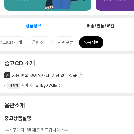
상품정보
배송/반품/교환
중고CD 소개
음반소개
관련분류
품목정보
중고CD 소개
사용 흔적 많이 있으나, 손상 없는 상품
중
판매자 :
silky7705
사업자
음반소개
중고상품설명
*** 구매자분들께 알려드립니다 ***