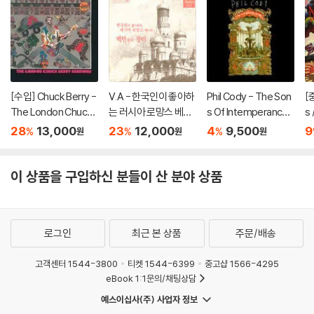
[수입] Chuck Berry -
V.A - 한국인이 좋아하
Phil Cody - The Son
[
The London Chuck
는 러시아 로망스 베스
s Of Intemperance
s 
Berry Sessions
트 : 백만송이 장미 (Di
Offering (수입/미개
st
28
13,000
23
12,000
4
9,500
9
%
%
%
원
원
원
gipack/미개봉)
봉)
이 상품을 구입하신 분들이 산 분야 상품
로그인
최근 본 상품
주문/배송
고객센터 1544-3800
티켓 1544-6399
중고샵 1566-4295
eBook 1:1문의/채팅상담
예스이십사(주) 사업자 정보