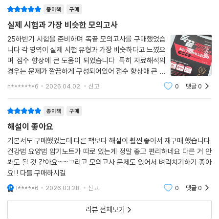
종이책
구매
실제 시험과 가장 비슷한 모의고사
25하반기 시험을 준비하며 독끝 모의고사를 구매했었습
니다 각 영역이 실제 시험 유형과 가장 비슷하다고 느꼈으
며 점수 향상에 큰 도움이 되었습니다 .특히 자료해석의
경우는 문제가 깔끔하게 구성되어있어 점수 향상애 큰 도
움이 될것으로 적극 추천합니다항상 감사합니다 독끝
n*******6
2026.04.02.
신고
0
댓글
0
!!!!!
종이책
구매
해설이 좋아요
기본서도 구매했었는데 다른 책보다 해설이 훨씬 좋아서 재구매 했습니다.
건강법 요양법 암기노트가 따로 있는게 정말 좋고 편리하네요 다른 거 안
봐도 될 것 같아요~~그리고 모의고사 문제도 있어서 벼락치기하기 좋아
요!! 다들 구매하시길
l*****6
2026.03.28.
신고
0
댓글
0
리뷰 전체보기