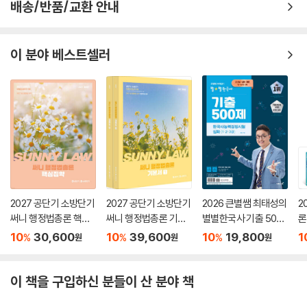
배송/반품/교환 안내
이 분야 베스트셀러
2027 공단기 소방단기
2027 공단기 소방단기
2026 큰별쌤 최태성의
2
써니 행정법총론 핵심
써니 행정법총론 기본
별별한국사 기출 500
론
집약
서
제 한국사능력검정시
(
10
30,600
10
39,600
10
19,800
1
%
%
%
원
원
원
험 심화(1,2,3급)
이 책을 구입하신 분들이 산 분야 책