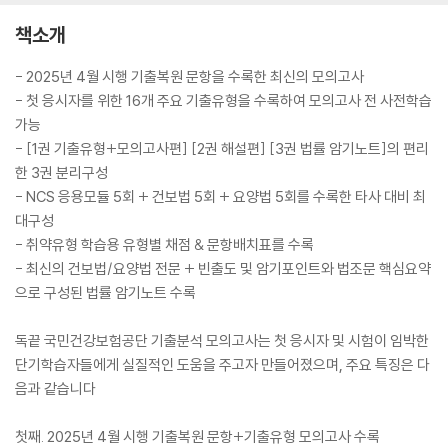
책소개
- 2025년 4월 시행 기출복원 문항을 수록한 최신의 모의고사
- 첫 응시자를 위한 16개 주요 기출유형을 수록하여 모의고사 전 사전학습
가능
- [1권 기출유형+모의고사편] [2권 해설편] [3권 법률 암기노트]의 편리
한 3권 분리구성
- NCS 응용모듈 5회 + 건보법 5회 + 요양법 5회를 수록한 타사 대비 최
대구성
- 취약유형 학습용 유형별 채점 & 문항배치표를 수록
- 최신의 건보법/요양법 전문 + 빈출도 및 암기포인트와 법조문 핵심요약
으로 구성된 법률 암기노트 수록
독끝 국민건강보험공단 기출분석 모의고사는 첫 응시자 및 시험이 임박한
단기학습자들에게 실질적인 도움을 주고자 만들어졌으며, 주요 특징은 다
음과 같습니다
첫째. 2025년 4월 시행 기출복원 문항+기출유형 모의고사 수록