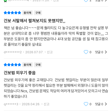
m*********4
2025.11.20.
신고
2
댓글
0
종이책
구매
건보 서탈해서 펼쳐보지도 못했지만,,
책은 넘 좋습니다~~~문제 퀄리티도 다 높구요믄제 유형별 전략 설명 부
분은 상대적으로 좀 너무 평범한 내용들이라 딱히 특별할 것이 없는,,, 그
부분은 도움이 좀 안 됐지만연금이나 4대 보험 공단들 셤 칠 때 참고용으
로 풀어보기 좋을듯 싶네요
d********2
2026.07.07.
신고
0
댓글
0
종이책
구매
건보법 외우기 좋음
건보법 외우기에 좋은 교재입니다. 건보법 헷갈리는 부분이 많은데 일부
헷갈리는 것을 요약 정리해서 필요한 부분 발췌해서 외웠더니 도움이 많이
되었습니다.Ncs, 건보법 문제도 적당히 여러개 담겨있어서 모의고사 연습
하기 좋았습니다.
q******3
2026.04.26.
신고
0
댓글
0