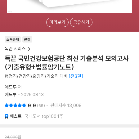
미리보기
공유하기
소득공제
분철
독끝 시리즈
독끝 국민건강보험공단 최신 기출분석 모의고사
(기출유형+법률암기노트)
행정직/건강직/요양직/기술직 대비
전3권
애드투
저
애드투
2025.08.13.
9.9
판매지수
13,008
65
베스트
국내도서 top100 1주
24,000
원