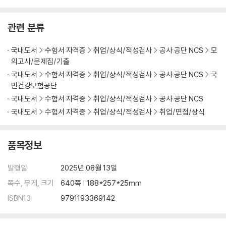
관련 분류
국내도서
수험서 자격증
취업/상식/적성검사
공사 공단 NCS
모
의고사/문제집/기출
국내도서
수험서 자격증
취업/상식/적성검사
공사 공단 NCS
국
민건강보험공단
국내도서
수험서 자격증
취업/상식/적성검사
공사 공단 NCS
국내도서
수험서 자격증
취업/상식/적성검사
취업/면접/상식
품목정보
발행일
2025년 08월 13일
쪽수, 무게, 크기
640쪽 | 188*257*25mm
ISBN13
9791193369142