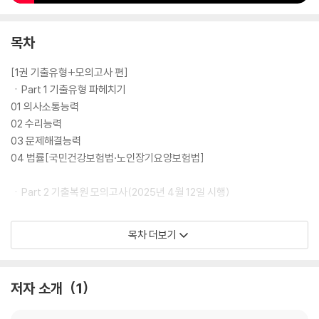
독학을 하지만, 한 권으로 합격수준까지 단기간에 올릴 수 있습니다.
목차
[1권 기출유형+모의고사 편]
ㆍPart 1 기출유형 파헤치기
01 의사소통능력
02 수리능력
03 문제해결능력
04 법률[국민건강보험법·노인장기요양보험법]
ㆍPart 2 기출복원 모의고사(2025년 4월 12일 시행)
ㆍPart 3 기출유형 모의고사
목차 더보기
기출유형 모의고사 1회
기출유형 모의고사 2회
기출유형 모의고사 3회
저자 소개
1
기출유형 모의고사 4회 - [고난도]