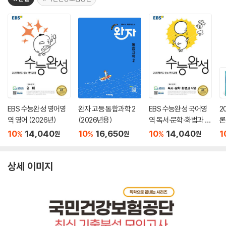
EBS 수능완성 영어영
완자 고등 통합과학 2
EBS 수능완성 국어영
2
역 영어 (2026년)
(2026년용)
역 독서·문학·화법과 작
론
문 (2026년)
(
10
14,040
10
16,650
10
14,040
1
%
%
%
원
원
원
상세 이미지