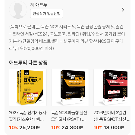
저
애드투
[2권 해설편]
관심작가 알림신청
ㆍPart 1 기출유형 파헤치기(1권 모의고사편에 해설 수록)
(독학으로 끝내는)독끝 NCS 시리즈 및 독끝 금융논술 공저 및 출간
ㆍPart 2 기출복원 모의고사(2025년 4월 12일 시행)
- 온라인 서점(YES24, 교보문고, 알라딘) 취업/수험서 공기업 분야
기본서/단일영역 베스트셀러 - 실 구매자 리뷰 합산 NCS교재 구매
ㆍPart 3 기출유형 모의고사
리뷰 1위(20,000건 이상)
기출유형 모의고사 1회
기출유형 모의고사 2회
애드투
의 다른 상품
기출유형 모의고사 3회
기출유형 모의고사 4회 - [고난도]
[3권 법률 암기노트]
ㆍPart 1 국민건강보험법
ㆍPart 2 장기요양보험법
2027 독끝 전기기능사
독끝NCS 피듈형 실전
2026년 대비 3일 완
필기(기초수학+핵심
모의고사 (PSAT+모
성! 독끝 SKCT 최신 기
이론+8개년 기출문
듈형+피듈형)
출분석 1000제
10
25,200
10
24,300
10
18,000
%
%
%
원
원
원
제)