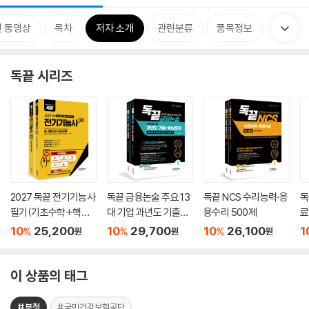
 동영상
목차
저자 소개
관련분류
품목정보
독끝 시리즈
2027 독끝 전기기능사
독끝 금융논술 주요 13
독끝 NCS 수리능력·응
독
필기(기초수학+핵심
대 기업 과년도 기출
용수리 500제
료
이론+8개년 기출문
+예상문제
10
25,200
10
29,700
10
26,100
1
%
%
%
원
원
원
제)
이 상품의 태그
#분철
#국민건강보험공단