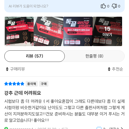
AI 리뷰가 도움이 되었나요?
0
0
15
더보기
리뷰
57
한줄평
8
구매리뷰
추천순
종이책
구매
강추 근데 어려워요
시험보다 좀 더 어려유ㅓ서 좋아요혼잡이 그래도 다른데보다 좀 더 실제
시험이랑 비슷한거같아요 난이도도 그렇고 다른 출판사꺼처럼 그렇게 계
산이 지저분하지도않고!!건보 준비하시는 뷴들도 대부분 이거 푸시는 거
로 알고있습니다! 좋아요!!!