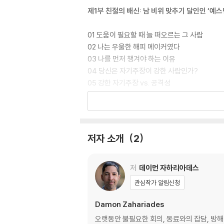
제1부 친절의 배신: 남 비위 맞추기 달인인 ‘예스
01 도움이 필요할 때 늘 떠오르는 그 사람
02 나는 우울한 해피 메이커였다
03 나를 먼저 챙겨야 하는 이유
04 당신은 자기주장이 강한 사람인가?
05 강한 자기주장 vs. 공격성
06 죄책감 없이 우아하게 거절하기
제2부 거절은 힘들어: 차라리 다 들어주고 말겠
저자 소개
2
07 “노(No)”라는 짧은 단어가 가진 위력
08 상대방의 기분을 상하게 하고 싶지 않다
09 주변 사람을 실망시키고 싶지 않다
저
데이먼 자하리아데스
10 이기적인 사람으로 비치기 싫다
관심작가 알림신청
11 남을 도울 때의 행복이 너무 짜릿하다
12 낮은 자존감에 조종당하고 있다
Damon Zahariades
13 남들이 나를 좋아해 주길 바란다
오랫동안 불필요한 회의, 동료와의 잡담, 방해