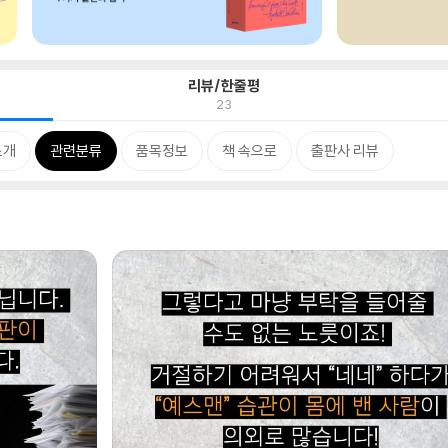
리뷰/한줄평
23
소개
관련분류
품목정보
책 속으로
출판사 리뷰