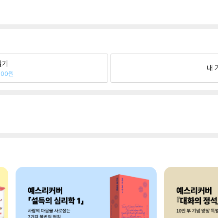
팔기
내 
600원