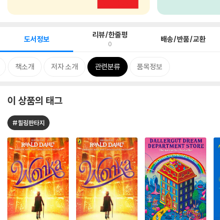
리뷰/한줄평
도서정보
배송/반품/교환
0
책소개
저자 소개
관련분류
품목정보
이 상품의 태그
#힐링판타지