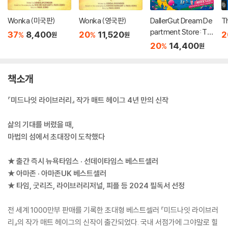
Wonka (미국판)
Wonka (영국판)
DallerGut Dream De
Th
partment Store: Th
37
8,400
20
11,520
2
%
%
원
원
e Dream You Order
20
14,400
%
원
ed is Sold Out
책소개
『미드나잇 라이브러리』 작가 매트 헤이그 4년 만의 신작
삶의 기대를 버렸을 때,
마법의 섬에서 초대장이 도착했다
★ 출간 즉시 뉴욕타임스 · 선데이타임스 베스트셀러
★ 아마존 · 아마존UK 베스트셀러
★ 타임, 굿리즈, 라이브러리저널, 피플 등 2024 필독서 선정
전 세계 1000만부 판매를 기록한 초대형 베스트셀러 『미드나잇 라이브러
리』의 작가 매트 헤이그의 신작이 출간되었다. 국내 서점가에 그야말로 힐