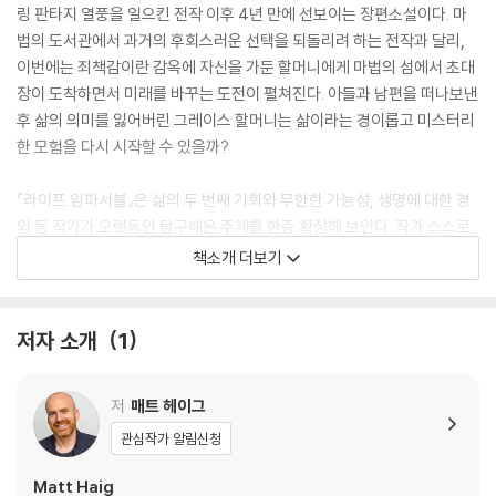
링 판타지 열풍을 일으킨 전작 이후 4년 만에 선보이는 장편소설이다. 마
법의 도서관에서 과거의 후회스러운 선택을 되돌리려 하는 전작과 달리,
이번에는 죄책감이란 감옥에 자신을 가둔 할머니에게 마법의 섬에서 초대
장이 도착하면서 미래를 바꾸는 도전이 펼쳐진다. 아들과 남편을 떠나보낸
후 삶의 의미를 잃어버린 그레이스 할머니는 삶이라는 경이롭고 미스터리
한 모험을 다시 시작할 수 있을까?
『라이프 임파서블』은 삶의 두 번째 기회와 무한한 가능성, 생명에 대한 경
외 등 작가가 오랫동안 탐구해온 주제를 한층 확장해 보인다. 작가 스스로
“내 모든 것을 쏟아부은 자랑스러운 이야기”라고 밝혔을 만큼 매트 헤이그
책소개 더보기
작품 세계의 정수를 보여준다. 그간 소설과 에세이, 동화를 종횡무진하며
성공을 거두었으나 번아웃과 우울증, ADHD 진단 등 어려움을 겪으며 글
쓰기를 그만두려 했던 작가가 새롭게 선보인 작품이기에, 기다려온 독자들
저자 소개
1
에게는 더욱 특별한 선물일 것이다. 그만의 마법 같은 이야기는 다시 한번
뭉클한 감동과 진실한 메시지로, 우리에게 살아갈 힘을 북돋아준다.
저
매트 헤이그
“삶을 긍정하는 경이로움과 상상력으로 가득한 아름다운 소설.” -베네딕
관심작가 알림신청
트 컴버배치(배우)
Matt Haig