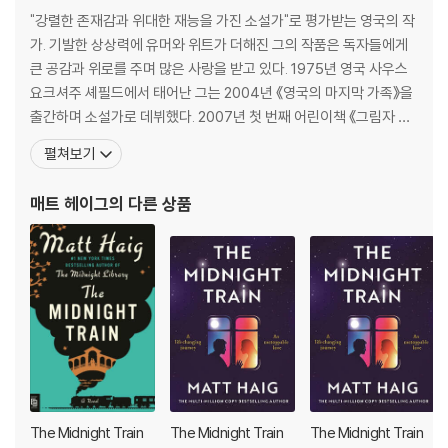
The New York Times Bestseller
"강렬한 존재감과 위대한 재능을 가진 소설가"로 평가받는 영국의 작
가. 기발한 상상력에 유머와 위트가 더해진 그의 작품은 독자들에게
"An odyssey of action and awe." -The New York Times
큰 공감과 위로를 주며 많은 사랑을 받고 있다. 1975년 영국 사우스
요크셔주 셰필드에서 태어난 그는 2004년 《영국의 마지막 가족》을
"A wry and tender love-letter to the best of being huma
출간하며 소설가로 데뷔했다. 2007년 첫 번째 어린이책 《그림자 숲
n." -Benedict Cumberbatch
의 비밀》로 네슬레 어린이도서상과 블루 피터 도서상을 수상했고, 이
펼쳐보기
후 카네기상 최종 후보에 세 번이나 오르며 동화작가로서도 인정을
The remarkable next novel from Matt Haig, the author of
받았다. 2014년 《휴먼: 어느 외계인의 기록》이 에드거상 최종 후보
매트 헤이그
의 다른 상품
#1 New York Times bestseller The Midnight Library, with
에 올랐고, 2015년 우울증을 극복한 과
more than nine million copies sold worldwide
"What looks like magic is simply a part of life we don't und
erstand yet…"
When retired math teacher Grace Winters is left a run-down h
ouse on a Mediterranean island by a long-lost friend, curiosity
gets the better of her. She arrives in Ibiza with a one-way tick
et, no guidebook and no plan.
The Midnight Train
The Midnight Train
The Midnight Train