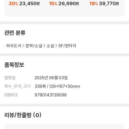
30
23,450
15
26,690
18
39,770
%
%
%
원
원
원
Among the rugged hills and golden beaches of the island, Gra
ce searches for answers about her friend's life, and how it end
ed. What she uncovers is stranger than she could have dream
ed. But to dive into this impossible truth, Grace must first com
관련 분류
e to terms with her past.
외국도서
문학/소설
소설
SF/판타지
Filled with wonder and wild adventure, this is a story of hope a
nd the life-changing power of a new beginning.
품목정보
발행일
2025년 06월 03일
쪽수, 무게, 크기
336쪽 | 129*197*30mm
ISBN13
9780143139096
리뷰/한줄평
0