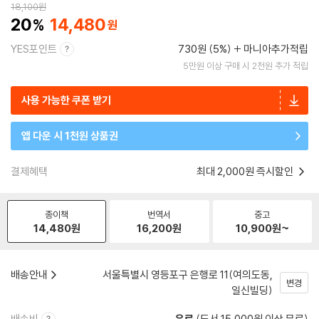
18,100
원
20
14,480
YES포인트
730원 (5%)
마니아추가적립
5만원 이상 구매 시 2천원 추가 적립
사용 가능한 쿠폰 받기
앱 다운 시 1천원 상품권
결제혜택
최대 2,000원 즉시할인
종이책
번역서
중고
14,480
원
16,200
원
10,900
원~
배송안내
서울특별시 영등포구 은행로 11(여의도동,
변경
일신빌딩)
배송비
유료
(도서 15,000원 이상 무료)