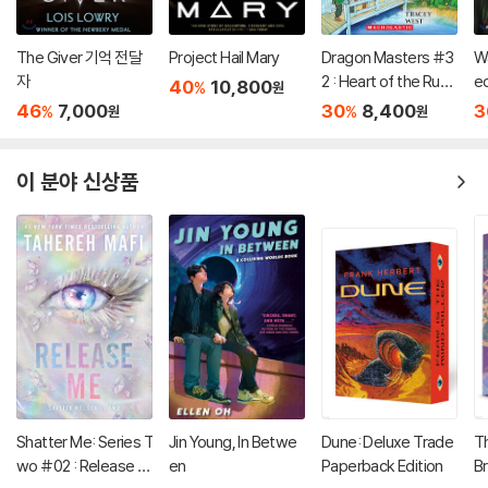
The Giver 기억 전달
Project Hail Mary
Dragon Masters #3
Wa
자
2 : Heart of the Ruby
ec
40
10,800
%
원
Dragon (A Branches
th
46
7,000
30
8,400
3
%
%
원
원
Book)
이 분야 신상품
Shatter Me: Series T
Jin Young, In Betwe
Dune: Deluxe Trade
T
wo #02 : Release M
en
Paperback Edition
Br