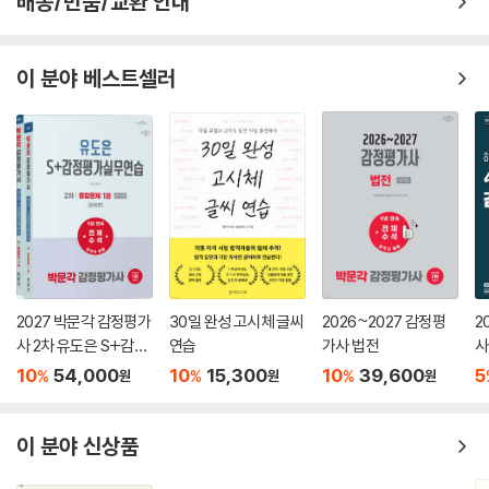
배송/반품/교환 안내
이 분야 베스트셀러
2027 박문각 감정평가
30일 완성 고시체 글씨
2026~2027 감정평
2
사 2차 유도은 S+감정
연습
가사 법전
사
평가실무연습 종합문
무
10
54,000
10
15,300
10
39,600
5
%
%
%
원
원
원
제
이 분야 신상품