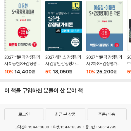
2027 박문각 감정평가
2027 해커스 감정평가
2027 박문각 감정평가
2
사 이동현 S+감정평가
사 김유안 감정평가이
사 2차 S+감정평가이
보
이론 2차 서브노트
론 2차 기본서 2권 각론
론 각론 기본서
별
10
14,400
5
18,050
10
25,200
5
%
%
%
원
원
원
이 책을 구입하신 분들이 산 분야 책
로그인
최근 본 상품
주문/배송
고객센터 1544-3800
티켓 1544-6399
중고샵 1566-4295