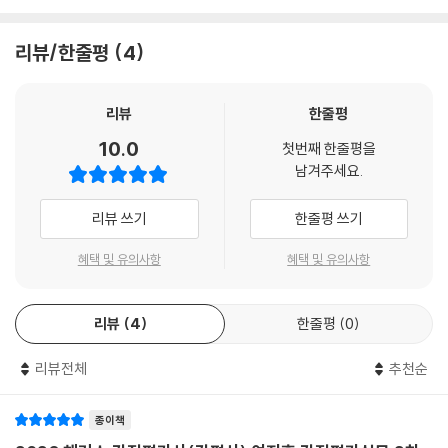
2. 계산은 간결하게, 논점은 명확하게, 체계적인 목차까지 풀어낸 기출문
리뷰/한줄평
4
제 모범 답안!
(1) 기출문제 주요 논점을 실제 시험 답안지 형식으로 작성하였습니다.
(2) 최근 출제경향에 맞춘 간결하고, 명확한 모범 답안으로 시험에서 바로
리뷰
한줄평
적용 가능한 답안 작성 노하우를 익힐 수 있습니다.
10.0
첫번째 한줄평을
남겨주세요.
3. 제36회부터 제1회까지 모든 감정평가실무 기출문제를 한 권으로 집대
성!
리뷰 쓰기
한줄평 쓰기
감정평가실무 과목의 모든 기출문제를 학습하며 제37회 시험을 대비할
수 있습니다.
혜택 및 유의사항
혜택 및 유의사항
[해커스 감정평가사ㅣca.Hackers.com]
리뷰
4
한줄평
0
1. 본 교재 인강(할인쿠폰 수록)
2. 감정평가사 무료 특강
리뷰전체
추천순
3. [특별제공] 제9회~제1회(1998~1990년) 기출문제 및 답안
종이책