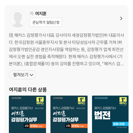
제20회 감정평가실무 기출
제21회 감정평가실무 기출
저
여지훈
제22회 감정평가실무 기출
관심작가 알림신청
제23회 감정평가실무 기출
제24회 감정평가실무 기출
現 해커스 감정평가사 대표 강사이자 세경감정평가법인㈜ 대표이사
제25회 감정평가실무 기출
다. 한국감정원 서울중부지사 및 본사 타당성심사처 근무를 거쳐 ㈜
제26회 감정평가실무 기출
감정평가법인공감 경인지사장을 역임하는 등, 감정평가 업계 최전선
제27회 감정평가실무 기출
에서 오랜 실전 경험을 축적해왔다. 현재 해커스 감정평가사에서 〈기
제28회 감정평가실무 기출
본이론〉, 〈종합문제풀이〉 등의 강의를 진행하고 있으며, 『해커스 감정
제29회 감정평가실무 기출
평가사 여지훈 감정평가실무 2차 문제집 초급』, 『해커스 감정평가사
펼쳐보기
제30회 감정평가실무 기출
여지훈 감정평가실무 2차 핵심요약집』을 집필하였다. 무작정 단순암
제31회 감정평가실무 기출
기가 아닌 선 이해, 후 암기 강의로 수험생들의 높은 신뢰를 받고 있으
여지훈
의 다른 상품
제32회 감정평가실무 기출
며, 탄탄한 기초 다지기부터 신유형·고난도 문제 완벽 대비까
제33회 감정평가실무 기출
제34회 감정평가실무 기출
제35회 감정평가실무 기출
제36회 감정평가실무 기출