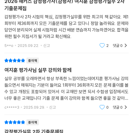
2026 해커스 감정평가사(감평사) 여지훈 감정평가실무 2차
기출문제집
감정평가사 2차 시험의 핵심, 감정평가실무를 위한 최고의 책 같아요. 제1
회부터 제36회까지 모든 기출문제를 담고 있다니 정말 놀라워요. 문제와
답안이 분리되어 실제 시험처럼 시간 배분 연습까지 가능하겠어요. 합격을
위한 필수 지침서가 될 거라고 확신해요.
5**o
2025.09.22.
신고
2
댓글
0
종이책
여지훈 평가사님 실무 강의와 함께
실무 공부를 오래하면서 항상 부족한 느낌이었는데여지훈 평가사님 강의
들으면서 채워지는 기분이 들어요 1회부터 36회까지 모든 문제 풀이를 볼
수 있고 개정도 포함되어 있어서 이 교재만 보면 되서 수험생 입장에서도
너무 좋은 교재입니다 기출 문제 풀이 강의와 함께 들으면 좋을 것 같아서
미리 구매합니다
c*****3
2025.09.29.
신고
0
댓글
0
종이책
감정평가실무 2차 기출문제집