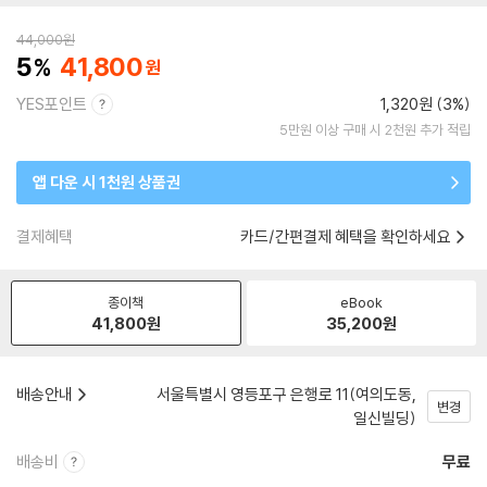
44,000
원
5
41,800
YES포인트
1,320원 (3%)
5만원 이상 구매 시 2천원 추가 적립
앱 다운 시 1천원 상품권
결제혜택
카드/간편결제 혜택을 확인하세요
종이책
eBook
41,800
원
35,200
원
배송안내
서울특별시 영등포구 은행로 11(여의도동,
변경
일신빌딩)
배송비
무료