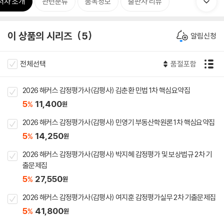
저자 소개
관련분류
품목정보
출판사 리뷰
이 상품의 시리즈
5
알림신청
전체선택
품절포함
2026 해커스 감정평가사(감평사) 김춘환 민법 1차 핵심요약집
5
11,400
%
원
2026 해커스 감정평가사(감평사) 민영기 부동산학원론 1차 핵심요약집
5
14,250
%
원
2026 해커스 감정평가사(감평사) 박지혜 감정평가 및 보상법규 2차 기
출문제집
5
27,550
%
원
2026 해커스 감정평가사(감평사) 여지훈 감정평가실무 2차 기출문제집
5
41,800
%
원