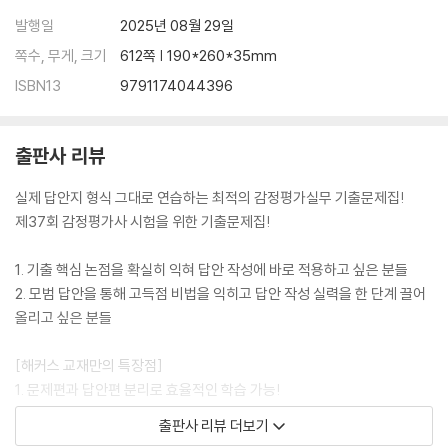
제28회 감정평가실무 기출
발행일
2025년 08월 29일
제29회 감정평가실무 기출
쪽수, 무게, 크기
612쪽 | 190*260*35mm
제30회 감정평가실무 기출
제31회 감정평가실무 기출
ISBN13
9791174044396
제32회 감정평가실무 기출
제33회 감정평가실무 기출
출판사 리뷰
제34회 감정평가실무 기출
제35회 감정평가실무 기출
실제 답안지 형식 그대로 연습하는 최적의 감정평가실무 기출문제집!
제36회 감정평가실무 기출
제37회 감정평가사 시험을 위한 기출문제집!
1. 기출 핵심 논점을 확실히 익혀 답안 작성에 바로 적용하고 싶은 분들
2. 모범 답안을 통해 고득점 비법을 익히고 답안 작성 실력을 한 단계 끌어
올리고 싶은 분들
[해커스 교재만의 특장점]
1. 문제편과 답안편 분리로 효율적인 학습 가능!
문제집과 답안을 별도로 분리하여, 문제와 답안을 한 눈에 보면서 편하게
출판사 리뷰 더보기
학습할 수 있습니다.