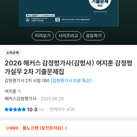
미리보기
사이즈비교
공유하기
소득공제
2026 해커스 감정평가사(감평사) 여지훈 감정평
가실무 2차 기출문제집
감정평가사 2차 시험 대비
감정평가사 무료 특강
여지훈
저
해커스감정평가사
2025.08.29.
10.0
판매지수
456
4
볼노크펜 (포인트차감)
구매혜택