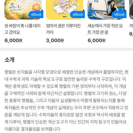
쉿 바람이 훅 나를 데리
엄마의 꿈은 이루어진
세상에서 가장 작은 요
겨
고 갔어요
거야
트 가장 큰 꿈
6
6,000
3,000
6,000
원
원
원
소개
행렬은 숫자들을 사각형 모양으로 배열한 단순한 개념에서 출발하지만, 현
대 수학과 과학 기술의 핵심 도구로 발전한 놀라운 수학적 구조입니다. 이
책은 중학생도 이해할 수 있도록 행렬의 기본 정의부터 시작하여, 각 개념
을 구체적인 사례와 함께 차근차근 설명합니다. 행렬의 크기와 원소, 다양
한 종류의 행렬들, 그리고 이들이 실생활에서 어떻게 활용되는지를 통해
독자들은 추상적인 수학 개념이 실제로는 우리 주변 곳곳에서 작동하고 있
음을 깨닫게 됩니다. 수학자들의 흥미로운 발견 과정과 역사적 배경을 함
께 다루어, 행렬이 단순한 계산 도구가 아닌 인간의 지적 탐구가 만들어낸
아름다운 결과물임을 보여줍니다.