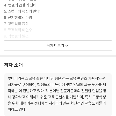
현대 사회에서 행렬은 빅데이터 분석, 인공지능, 머신러닝의 핵심 도구로
4. 행렬의 곱셈의 신비
활용되고 있습니다. 구글의 검색 알고리즘인 페이지랭크에서부터 넷플릭
5. 스칼라와 행렬의 만남
스의 영화 추천 시스템, 그리고 최근 주목받는 인공지능 기술까지 모든 곳
6. 전치행렬의 마법
에서 행렬 연산이 핵심적인 역할을 하고 있습니다. 이 책은 이러한 현대적
7. 행렬식의 등장
응용을 통해 행렬이 단순한 학문적 호기심의 대상이 아닌, 우리 일상을 변
8. 코팩터와 여인수
화시키는 실용적인 도구임을 보여줍니다. 마르코프 체인, 확률행렬, 양자
9. 역행렬의 발견
컴퓨팅 등 최첨단 기술 분야에서도 행렬의 중요성은 계속해서 커지고 있으
10. 가우스 소거법의 힘
목차 더보기
며, 이는 행렬을 이해하는 것이 미래 사회를 이해하는 열쇠임을 의미합니
11. 연립방정식과 행렬의 만남
다.
12. 행렬의 계수와 차원
13. 벡터와 행렬의 조화
저자 소개
14. 고유값과 고유벡터의 비밀
15. 대각화의 마법
루미너리북스 교육 출판 에디팅 팀은 전문 교육 콘텐츠 기획자와 편
16. 직교행렬과 회전변환
집자들로 구성되어, 학생들의 눈높이에 맞춘 양질의 교육 도서를 제
17. 대칭행렬의 아름다움
작하는 데 전념하고 있다. 각 분야별 전문가들과의 긴밀한 협업을 통
18. 이차형식과 포물선
해 정확하고 이해하기 쉬운 교육 콘텐츠를 개발하며, 특히 고등학생
19. 특이값 분해의 혁명
을 위한 대학 과목 선행학습 시리즈와 같은 혁신적인 교육 도서를 기
20. LU 분해와 효율적 계산
획하고 있다.
21. QR 분해와 최소제곱법