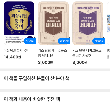
최상위권 중학 국어
기초 탄탄 재미있는 초
기초 탄탄 재미있는 초
1
등 세계사 6
등 세계사 4호
14,400
2
원
3,000
3,000
원
원
이 책을 구입하신 분들이 산 분야 책
이 책과 내용이 비슷한 추천 책