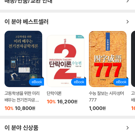
배송/반품/교환 안내
이 분야 베스트셀러
고등학생을 위한 미리
단락이론
수능 잘보는 사자성어
고
배우는 전기전자공학
777
배
10
16,200
%
원
개론
10
10,800
1,000
1
%
원
원
이 분야 신상품