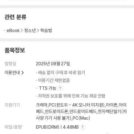
22. 행렬함수와 테일러 급수
23. 선형변환과 기하학
24. 마르코프 체인과 확률행렬
관련 분류
25. 빅데이터 시대의 행렬
eBook
청소년
학습법
품목정보
발행일
2025년 08월 27일
이용안내
배송 없이 구매 후 바로 읽기
이용기간 제한없음
TTS 가능
저작권 보호를 위해 인쇄 기능 제공 안함
지원기기
크레마,PC(윈도우 - 4K 모니터 미지원),아이폰,아이
패드,안드로이드폰,안드로이드패드,전자책단말기(저
사양 기기 사용 불가),PC(Mac)
파일/용량
EPUB(DRM) | 4.48MB