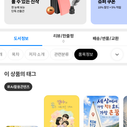
리뷰/한줄평
도서정보
배송/반품/교환
0
개
목차
저자 소개
관련분류
품목정보
이 상품의 태그
#AI활용콘텐츠