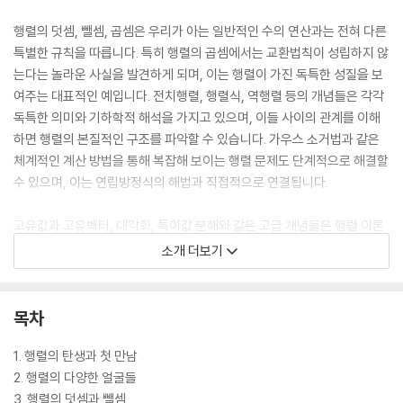
행렬의 덧셈, 뺄셈, 곱셈은 우리가 아는 일반적인 수의 연산과는 전혀 다른
특별한 규칙을 따릅니다. 특히 행렬의 곱셈에서는 교환법칙이 성립하지 않
는다는 놀라운 사실을 발견하게 되며, 이는 행렬이 가진 독특한 성질을 보
여주는 대표적인 예입니다. 전치행렬, 행렬식, 역행렬 등의 개념들은 각각
독특한 의미와 기하학적 해석을 가지고 있으며, 이들 사이의 관계를 이해
하면 행렬의 본질적인 구조를 파악할 수 있습니다. 가우스 소거법과 같은
체계적인 계산 방법을 통해 복잡해 보이는 행렬 문제도 단계적으로 해결할
수 있으며, 이는 연립방정식의 해법과 직접적으로 연결됩니다.
고유값과 고유벡터, 대각화, 특이값 분해와 같은 고급 개념들은 행렬 이론
의 정수를 보여주는 부분입니다. 이들은 단순한 계산 기법을 넘어서 행렬
소개 더보기
이 가진 본질적인 정보를 추출하고 분석하는 강력한 도구로 작용합니다.
대칭행렬과 직교행렬은 각각 특별한 성질을 가지며, 이들의 아름다운 수학
적 구조는 물리학과 공학의 다양한 분야에서 핵심적인 역할을 합니다. 이
목차
차형식과 선형변환의 개념을 통해 행렬이 단순한 숫자 배열이 아닌 기하학
적 변환을 표현하는 언어임을 이해하게 되며, 이는 3차원 그래픽스와 컴퓨
1. 행렬의 탄생과 첫 만남
터 애니메이션의 수학적 원리로 이어집니다.
2. 행렬의 다양한 얼굴들
3. 행렬의 덧셈과 뺄셈