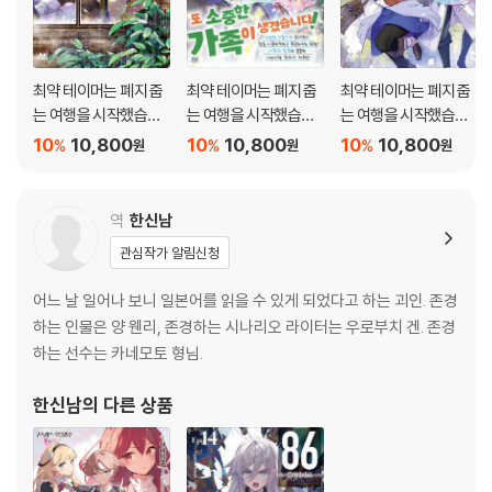
221화 경쟁하고 있습니다
222화 몸 관리
223화 선물
224화 고급 고기
최약 테이머는 폐지 줍
최약 테이머는 폐지 줍
최약 테이머는 폐지 줍
번외편 스승은 제자를 위해 생각한다
는 여행을 시작했습니
는 여행을 시작했습니
는 여행을 시작했습니
다. 5
다. 3
다. 2
10
10,800
10
10,800
10
10,800
%
%
%
원
원
원
작가후기
역
한신남
관심작가 알림신청
어느 날 일어나 보니 일본어를 읽을 수 있게 되었다고 하는 괴인. 존경
하는 인물은 양 웬리, 존경하는 시나리오 라이터는 우로부치 겐. 존경
하는 선수는 카네모토 형님.
한신남
의 다른 상품