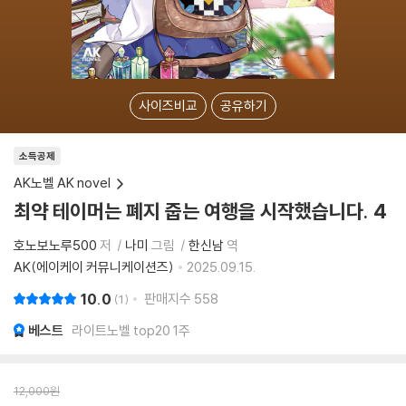
사이즈비교
공유하기
소득공제
AK노벨 AK novel
최약 테이머는 폐지 줍는 여행을 시작했습니다. 4
호노보노루500
저
나미
그림
한신남
역
AK(에이케이 커뮤니케이션즈)
2025.09.15.
10.0
판매지수
558
1
베스트
라이트노벨 top20 1주
12,000
원