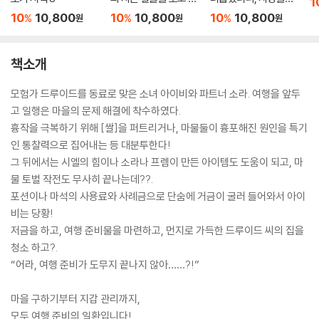
1
을 뿐
가 되었습니다 4
10
10,800
10
10,800
10
10,800
%
%
%
원
원
원
책소개
모험가 드루이드를 동료로 맞은 소녀 아이비와 파트너 소라. 여행을 앞두
고 일행은 마을의 문제 해결에 착수하였다.
흉작을 극복하기 위해 [쌀]을 퍼트리거나, 마물둘이 흉포해진 원인을 특기
인 통찰력으로 집어내는 등 대분투한다!
그 뒤에서는 시엘의 힘이나 소라나 프렘이 만든 아이템도 도움이 되고, 마
물 토벌 작전도 무사히 끝나는데??.
포션이나 마석의 사용료와 사례금으로 단숨에 거금이 굴러 들어와서 아이
비는 당황!
저금을 하고, 여행 준비물을 마련하고, 먼지로 가득한 드루이드 씨의 집을
청소 하고?.
“어라, 여행 준비가 도무지 끝나지 않아……?!”
마을 구하기부터 지갑 관리까지,
모두 여행 준비의 일환입니다!