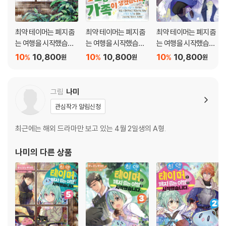
203화 가족 등록
204화 다퉜습니다
205화 동료가 노력하면……
최약 테이머는 폐지 줍
최약 테이머는 폐지 줍
최약 테이머는 폐지 줍
206화 약속이에요!
는 여행을 시작했습니
는 여행을 시작했습니
는 여행을 시작했습니
207화 첫 손주
다. 5
다. 3
다. 2
10
10,800
10
10,800
10
10,800
%
%
%
원
원
원
208화 혼자만 말하고?
209화 언젠가……
210화 변화
그림
나미
211화 조금 더
관심작가 알림신청
212화 출발
번외편 스승과 길드마스터
최근에는 해외 드라마만 보고 있는 4월 2일생의 A형.
213화 아이비의 여행
214화 아이비와 동굴
나미
의 다른 상품
215화 여행의 상식
216화 시엘의 분노
217화 신기한 생물
218화 서펀트 씨
219화 중간지점
220화 자랑스러운 동료