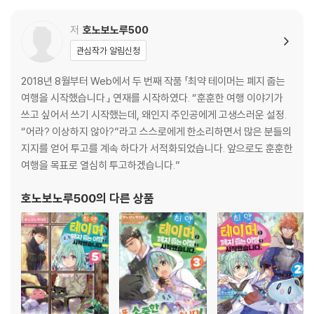
185화 말도 안 되게 바쁘다
186화 퍼졌다!
저
호노보노루500
187화 위에 서는 소실
관심작가 알림신청
188화 드루이드 씨의 발표
189화 아무도 안 남았다?
2018년 8월부터 Web에서 두 번째 작품 「최약 테이머는 폐지 줍는
190화 프렘도!
여행을 시작했습니다.」 연재를 시작하였다. “훈훈한 여행 이야기가
191화 레어 중의 레어
쓰고 싶어서 쓰기 시작했는데, 왜인지 주인공에게 고생스러운 설정.
192화 이틀 뒤
“어라? 이상하지 않아?”라고 스스로에게 한소리하면서 많은 분들의
193화 요리 교실
지지를 얻어 투고를 계속 하다가 서적화되었습니다. 앞으로도 훈훈한
194화 뭐? 벌써?
여행을 목표로 열심히 투고하겠습니다.”
195화 아저씨 화났네요
196화 상상 이상
호노보노루500
의 다른 상품
197화 대단했다
198화 끝났다~!
199화 길가의 돌
200화 느긋하게
201화 금판?
202화 대단한 포션