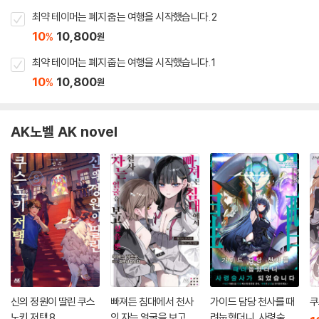
최약 테이머는 폐지 줍는 여행을 시작했습니다. 2
10
10,800
%
원
최약 테이머는 폐지 줍는 여행을 시작했습니다. 1
10
10,800
%
원
AK노벨 AK novel
신의 정원이 딸린 쿠스
빠져든 침대에서 천사
가이드 담당 천사를 때
쿠
노키 저택 8
의 자는 얼굴을 보고 싶
려눕혔더니, 사령술사