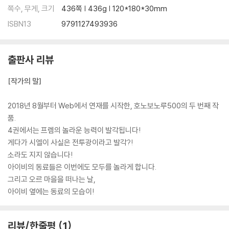
쪽수, 무게, 크기
436쪽 | 436g | 120*180*30mm
ISBN13
9791127493936
출판사 리뷰
[작가의 말]
2018년 8월부터 Web에서 연재를 시작한, 호노보노루500의 두 번째 작
품.
4권에서는 프렘의 놀라운 능력이 발각됩니다!
게다가 시엘이 사실은 전투광이라고 발각?!
소라도 지지 않습니다!
아이비의 동료들은 이번에도 모두를 놀라게 합니다.
그리고 오르 마을을 떠나는 날,
아이비 옆에는 동료의 모습이!
리뷰/한줄평
1