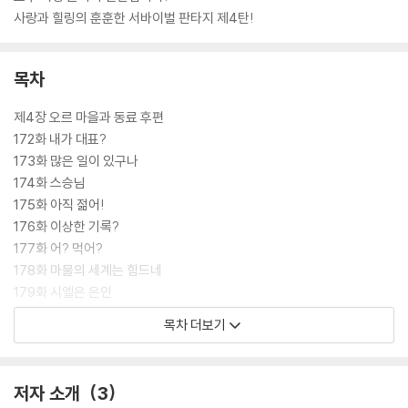
사랑과 힐링의 훈훈한 서바이벌 판타지 제4탄!
목차
제4장 오르 마을과 동료 후편
172화 내가 대표?
173화 많은 일이 있구나
174화 스승님
175화 아직 젊어!
176화 이상한 기록?
177화 어? 먹어?
178화 마물의 세계는 힘드네
179화 시엘은 은인
180화 진화? 성장?
목차 더보기
181화 전투광?!
182화 최강의 마물
183화 분노한 여성은 최강
저자 소개
3
184화 준비중