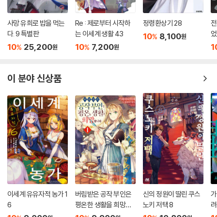
사망 유희로 밥을 먹는
Re : 제로부터 시작하
정령환상기 28
전
다. 9 특별판
는 이세계 생활 43
었
10
8,100
%
원
10
25,200
10
7,200
1
%
%
원
원
이 분야 신상품
이세계 유유자적 농가 1
버림받은 공작 부인은
신의 정원이 딸린 쿠스
가
6
평온한 생활을 희망합
노키 저택 8
려
니다 1
가