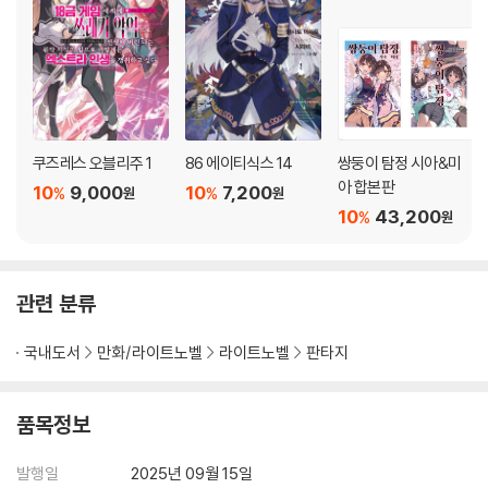
쿠즈레스 오블리주 1
86 에이티식스 14
쌍둥이 탐정 시아&미
아 합본판
10
9,000
10
7,200
%
%
원
원
10
43,200
%
원
관련 분류
국내도서
만화/라이트노벨
라이트노벨
판타지
품목정보
발행일
2025년 09월 15일