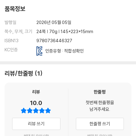
품목정보
발행일
2026년 05월 05일
쪽수, 무게, 크기
24쪽 | 70g | 145*223*15mm
ISBN13
9780736446327
KC인증
인증유형 : 적합성확인
리뷰/한줄평
1
리뷰
한줄평
10.0
첫번째 한줄평을
남겨주세요.
리뷰 쓰기
한줄평 쓰기