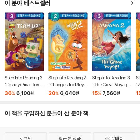
이 분야 베스트셀러
Step Into Reading 3
Step into Reading 2
Step Into Reading 3
St
: Disney/Pixar Toy S
: Changes for Riley
: The Great Voyage
: Z
tory 5 : Team Up!
(Disney/Pixar Inside
(Disney Moana 2)
Z
36
6,100
20
6,640
15
7,560
1
%
%
%
원
원
원
Out 2)
이 책을 구입하신 분들이 산 분야 책
로그인
최근 본 상품
주문/배송