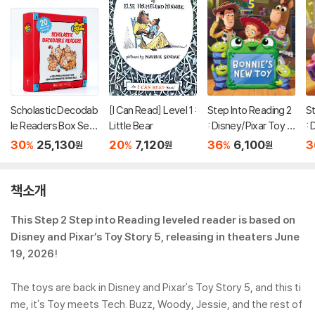
Scholastic Decodab
[I Can Read] Level 1 :
Step Into Reading 2
St
le Readers Box Set
Little Bear
: Disney/Pixar Toy S
: 
Level A (StoryPlus
tory 5 : Bonnie's Ne
to
30
25,130
20
7,120
36
6,100
3
%
%
%
원
원
원
QR코드)
w Toy
책소개
This Step 2 Step into Reading leveled reader is based on
Disney and Pixar’s Toy Story 5, releasing in theaters June
19, 2026!
The toys are back in Disney and Pixar's Toy Story 5, and this ti
me, it's Toy meets Tech. Buzz, Woody, Jessie, and the rest of