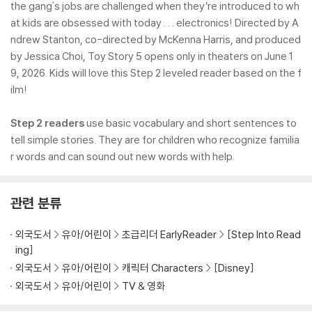
the gang's jobs are challenged when they’re introduced to wh
at kids are obsessed with today . . . electronics! Directed by A
ndrew Stanton, co-directed by McKenna Harris, and produced
by Jessica Choi, Toy Story 5 opens only in theaters on June 1
9, 2026. Kids will love this Step 2 leveled reader based on the f
ilm!
Step 2 readers
use basic vocabulary and short sentences to
tell simple stories. They are for children who recognize familia
r words and can sound out new words with help.
관련 분류
외국도서
유아/어린이
초급리더 EarlyReader
[Step Into Read
ing]
외국도서
유아/어린이
캐릭터 Characters
[Disney]
외국도서
유아/어린이
TV & 영화