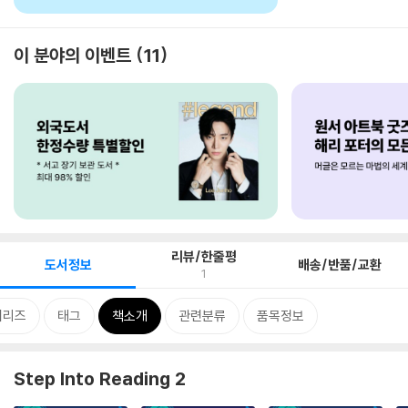
이 분야의 이벤트
11
리뷰/한줄평
도서정보
배송/반품/교환
1
시리즈
태그
책소개
관련분류
품목정보
Step Into Reading 2