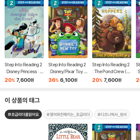
Step Into Reading 2
Step Into Reading 2
Step Into Reading 2
St
: Disney Princess : J
: Disney/Pixar Toy S
: The Pond Crew (Di
: 
asmine Takes the L
tory 5 : Bonnie's Ne
sney/Pixar Hopper
(P
20
7,600
36
6,100
20
7,600
2
%
%
%
원
원
원
ead!
w Toy
s)
이 상품의 태그
#초급리더를읽어요
#영어와친해지는_초급리더
#디즈니픽사_원서