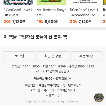
[I Can Read] Level 1 :
Ms. Turtle the Babys
[I Can Read] Level 1 :
[I
Little Bear
itter
Harry and the Lady
: 
Next Door
e
20
7,120
15
8,500
20
7,120
3
%
%
%
원
원
원
이 책을 구입하신 분들이 산 분야 책
로그인
최근 본 상품
주문/배송
고객센터 1544-3800
티켓 1544-6399
중고샵 1566-4295
eBook 1:1문의/채팅상담
예스이십사(주) 사업자 정보
이용약관
개인정보처리방침
청소년보호정책
PC버전
회사소개
거래처관계자께
도서홍보
광고
Copyright © YES24 Corp. All Rights Reserved.
MATOM13