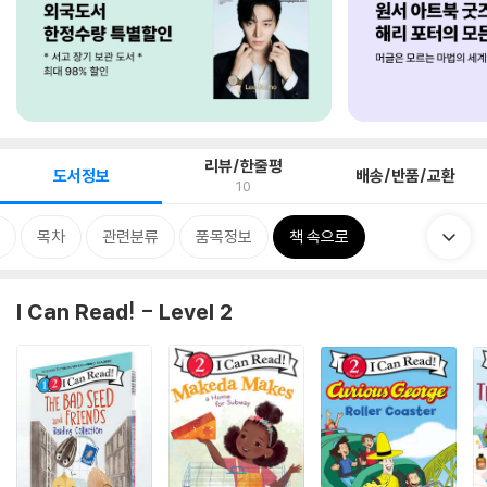
리뷰/한줄평
도서정보
배송/반품/교환
10
목차
관련분류
품목정보
책 속으로
I Can Read! - Level 2