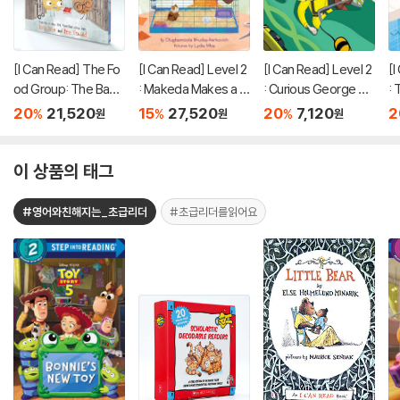
[I Can Read] The Fo
[I Can Read] Level 2
[I Can Read] Level 2
[I
od Group: The Bad
: Makeda Makes a H
: Curious George Rol
:
Seed and Friends R
ome for Subway
ler Coaster
es
20
21,520
15
27,520
20
7,120
2
%
%
%
원
원
원
eading Collection 3-
Book Slipcase
이 상품의 태그
#영어와친해지는_초급리더
#초급리더를읽어요