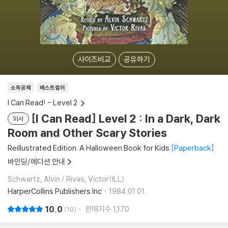
사이즈비교
공유하기
소득공제
베스트셀러
I Can Read! - Level 2
[I Can Read] Level 2 : In a Dark, Dark
외서
Room and Other Scary Stories
Reillustrated Edition. A Halloween Book for Kids
Paperback
바인딩/에디션 안내
Schwartz, Alvin / Rivas, Victor(ILL)
HarperCollins Publishers Inc
1984.01.01.
10.0
판매지수
1,170
10