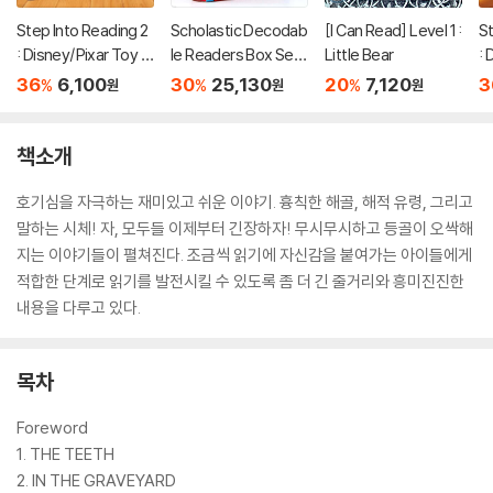
Step Into Reading 2
Scholastic Decodab
[I Can Read] Level 1 :
St
: Disney/Pixar Toy S
le Readers Box Set
Little Bear
: 
tory 5 : Bonnie's Ne
Level A (StoryPlus
to
36
6,100
30
25,130
20
7,120
3
%
%
%
원
원
원
w Toy
QR코드)
책소개
호기심을 자극하는 재미있고 쉬운 이야기. 흉칙한 해골, 해적 유령, 그리고
말하는 시체! 자, 모두들 이제부터 긴장하자! 무시무시하고 등골이 오싹해
지는 이야기들이 펼쳐진다. 조금씩 읽기에 자신감을 붙여가는 아이들에게
적합한 단계로 읽기를 발전시킬 수 있도록 좀 더 긴 줄거리와 흥미진진한
내용을 다루고 있다.
목차
Foreword
1. THE TEETH
2. IN THE GRAVEYARD