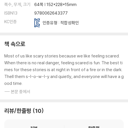
쪽수, 무게, 크기
64쪽 | 152*228*15mm
ISBN13
9780062643377
KC인증
인증유형 : 적합성확인
책 속으로
Most of us like scary stories because we like feeling scared.
When there is no real danger, feeling scared is fun. The best ti
mes for these stories is at night in front of a fire or in the dark.
Thell them s-l-o-w-l-y and quietly, and everyone will have a g
ood time.
--- 본문 중에서
리뷰/한줄평
10