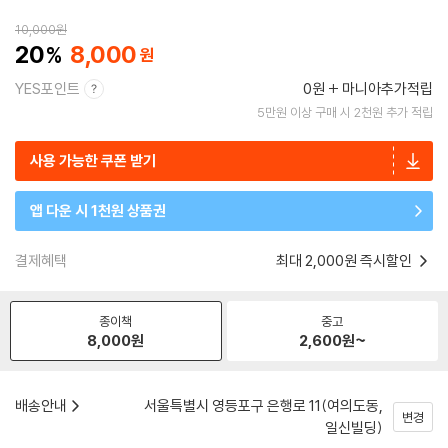
10,000
원
20
8,000
YES포인트
0원
마니아추가적립
5만원 이상 구매 시 2천원 추가 적립
사용 가능한 쿠폰 받기
앱 다운 시 1천원 상품권
결제혜택
최대 2,000원 즉시할인
종이책
중고
8,000
원
2,600
원~
배송안내
서울특별시 영등포구 은행로 11(여의도동,
변경
일신빌딩)