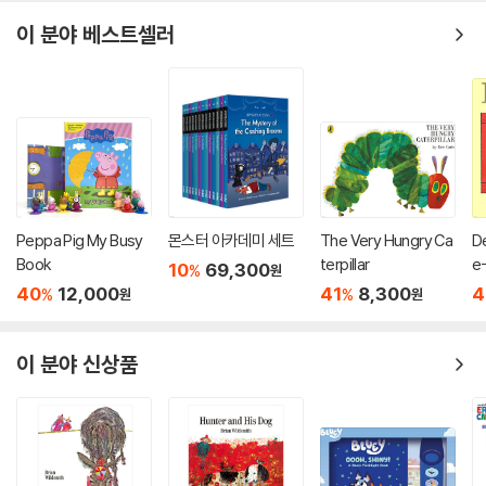
이 분야 베스트셀러
Peppa Pig My Busy
몬스터 아카데미 세트
The Very Hungry Ca
De
Book
terpillar
e
10
69,300
%
원
40
12,000
41
8,300
4
%
%
원
원
이 분야 신상품