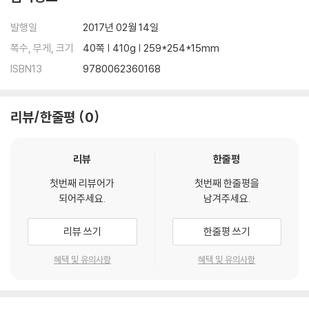
발행일
2017년 02월 14일
쪽수, 무게, 크기
40쪽 | 410g | 259*254*15mm
ISBN13
9780062360168
리뷰/한줄평
0
리뷰
한줄평
첫번째 리뷰어가
첫번째 한줄평을
되어주세요.
남겨주세요.
리뷰 쓰기
한줄평 쓰기
혜택 및 유의사항
혜택 및 유의사항