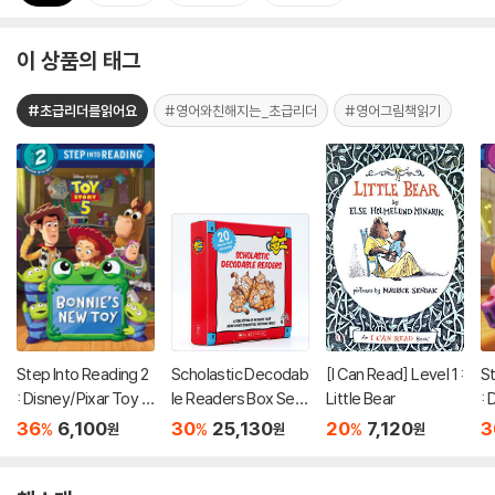
이 상품의 태그
#초급리더를읽어요
#영어와친해지는_초급리더
#영어그림책읽기
Step Into Reading 2
Scholastic Decodab
[I Can Read] Level 1 :
St
: Disney/Pixar Toy S
le Readers Box Set
Little Bear
: 
tory 5 : Bonnie's Ne
Level A (StoryPlus
to
36
6,100
30
25,130
20
7,120
3
%
%
%
원
원
원
w Toy
QR코드)