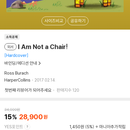
사이즈비교
공유하기
소득공제
I Am Not a Chair!
외서
Hardcover
바인딩/에디션 안내
Ross Burach
HarperCollins
2017.02.14.
첫번째 리뷰어가 되어주세요
판매지수
120
34,000
원
15
28,900
YES포인트
1,450원 (5%)
마니아추가적립