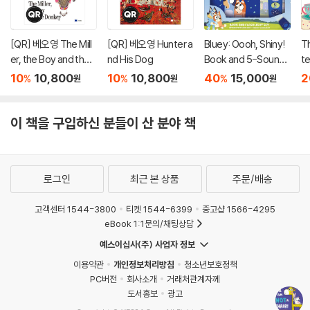
[QR] 베오영 The Mill
[QR] 베오영 Hunter a
Bluey: Oooh, Shiny!
T
er, the Boy and the
nd His Dog
Book and 5-Sound
te
Donkey
Flashlight Set [With
ar
10
10,800
10
10,800
40
15,000
2
%
%
%
원
원
원
Battery]
이 책을 구입하신 분들이 산 분야 책
로그인
최근 본 상품
주문/배송
고객센터 1544-3800
티켓 1544-6399
중고샵 1566-4295
eBook 1:1문의/채팅상담
예스이십사(주) 사업자 정보
이용약관
개인정보처리방침
청소년보호정책
PC버전
회사소개
거래처관계자께
도서홍보
광고