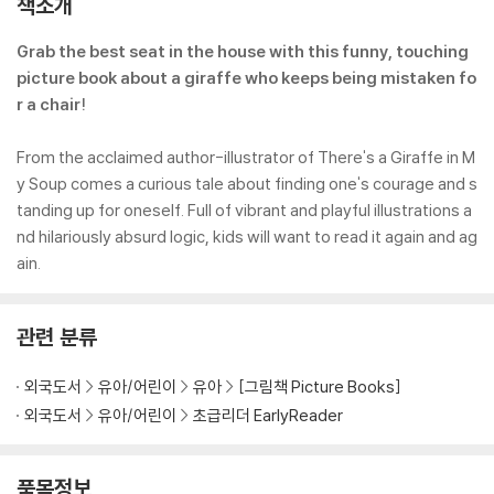
책소개
Grab the best seat in the house with this funny, touching
picture book about a giraffe who keeps being mistaken fo
r a chair!
From the acclaimed author-illustrator of There's a Giraffe in M
y Soup comes a curious tale about finding one's courage and s
tanding up for oneself. Full of vibrant and playful illustrations a
nd hilariously absurd logic, kids will want to read it again and ag
ain.
관련 분류
외국도서
유아/어린이
유아
[그림책 Picture Books]
외국도서
유아/어린이
초급리더 EarlyReader
품목정보