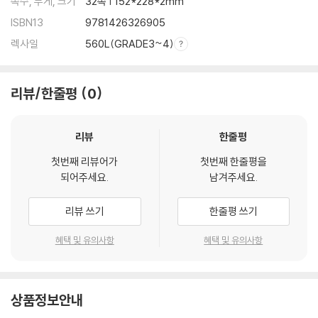
쪽수, 무게, 크기
32쪽 | 152*228*2mm
ISBN13
9781426326905
렉사일
560L(GRADE3~4)
리뷰/한줄평
0
리뷰
한줄평
첫번째 리뷰어가
첫번째 한줄평을
되어주세요.
남겨주세요.
리뷰 쓰기
한줄평 쓰기
혜택 및 유의사항
혜택 및 유의사항
상품정보안내