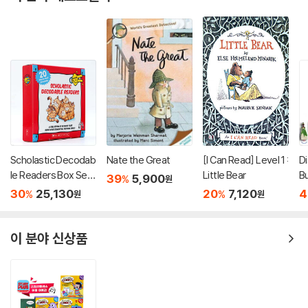
Scholastic Decodab
Nate the Great
[I Can Read] Level 1 :
D
le Readers Box Set
Little Bear
B
39
5,900
%
원
Level A (StoryPlus
린
30
25,130
20
7,120
4
%
%
원
원
QR코드)
책
이 분야 신상품