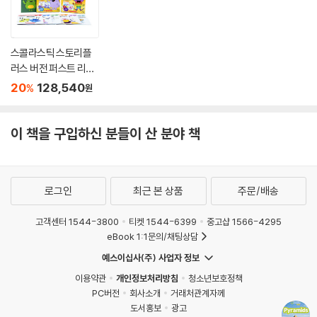
스콜라스틱 스토리플
러스 버전 퍼스트 리틀
코믹스 A~F 3종 세트
20
128,540
%
원
(팝펜, 퍼플펜 호환 가
능)
이 책을 구입하신 분들이 산 분야 책
로그인
최근 본 상품
주문/배송
고객센터 1544-3800
티켓 1544-6399
중고샵 1566-4295
eBook 1:1문의/채팅상담
예스이십사(주) 사업자 정보
이용약관
개인정보처리방침
청소년보호정책
PC버전
회사소개
거래처관계자께
도서홍보
광고