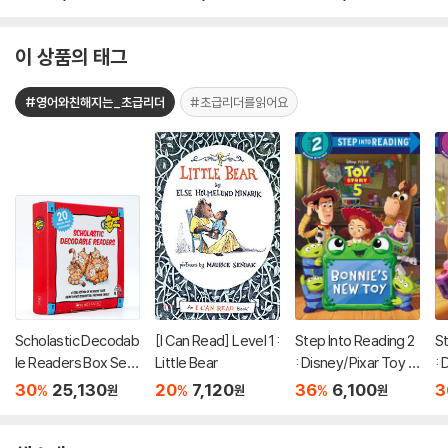
-Man Bugs Out!
a
이 상품의 태그
#영어와친해지는_초급리더
#초급리더를읽어요
Scholastic Decodab
[I Can Read] Level 1 :
Step Into Reading 2
St
le Readers Box Set
Little Bear
: Disney/Pixar Toy S
: 
Level A (StoryPlus
tory 5 : Bonnie's Ne
to
30
25,130
20
7,120
36
6,100
3
%
%
%
원
원
원
QR코드)
w Toy