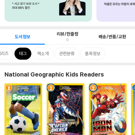
리뷰/한줄평
도서정보
배송/반품/교환
0
시리즈
태그
책소개
관련분류
품목정보
National Geographic Kids Readers