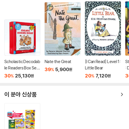
Scholastic Decodab
Nate the Great
[I Can Read] Level 1 :
St
le Readers Box Set
Little Bear
: 
39
5,900
%
원
Level A (StoryPlus
to
30
25,130
20
7,120
3
%
%
원
원
QR코드)
w
이 분야 신상품