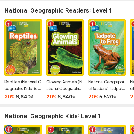
National Geographic Readers: Level 1
Reptiles (National G
Glowing Animals (N
National Geographi
N
eographic Kids Rea
ational Geographic
c Readers: Tadpole
c 
ders, Level 1/Co-Re
Kids Readers, Level
to Frog (L1/Coreade
e
20
6,640
20
6,640
20
5,520
2
%
%
%
원
원
원
ader)
1/Co-Reader)
r)
National Geographic Kids: Level 1