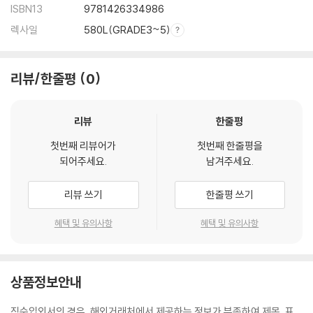
ISBN13
9781426334986
렉사일
580L(GRADE3~5)
리뷰/한줄평
0
리뷰
한줄평
첫번째 리뷰어가
첫번째 한줄평을
되어주세요.
남겨주세요.
리뷰 쓰기
한줄평 쓰기
혜택 및 유의사항
혜택 및 유의사항
상품정보안내
직수입외서의 경우, 해외거래처에서 제공하는 정보가 부족하여 제목, 표