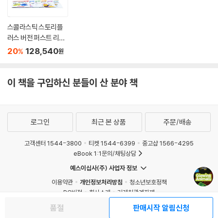
스콜라스틱 스토리플
러스 버전 퍼스트 리틀
코믹스 A~F 3종 세트
20
128,540
%
원
(팝펜, 퍼플펜 호환 가
능)
이 책을 구입하신 분들이 산 분야 책
로그인
최근 본 상품
주문/배송
고객센터 1544-3800
티켓 1544-6399
중고샵 1566-4295
eBook 1:1문의/채팅상담
예스이십사(주) 사업자 정보
이용약관
개인정보처리방침
청소년보호정책
PC버전
회사소개
거래처관계자께
도서홍보
광고
품절
판매시작 알림신청
Copyright © YES24 Corp. All Rights Reserved.