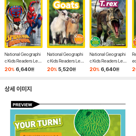
National Geographi
National Geographi
National Geographi
Re
c Kids Readers Lev
c Kids Readers Lev
c Kids Readers Lev
e
el 1 : Marvel's Spider
el 1 : Goats
el 1 : T. rex
d
20
6,640
20
5,520
20
6,640
2
%
%
%
원
원
원
-Man Bugs Out!
a
상세 이미지