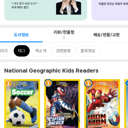
리뷰/한줄평
도서정보
배송/반품/교환
0
시리즈
태그
책소개
관련분류
품목정보
National Geographic Kids Readers