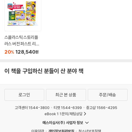
스콜라스틱 스토리플
러스 버전 퍼스트 리틀
코믹스 A~F 3종 세트
20
128,540
%
원
(팝펜, 퍼플펜 호환 가
능)
이 책을 구입하신 분들이 산 분야 책
로그인
최근 본 상품
주문/배송
고객센터 1544-3800
티켓 1544-6399
중고샵 1566-4295
eBook 1:1문의/채팅상담
예스이십사(주) 사업자 정보
이용약관
개인정보처리방침
청소년보호정책