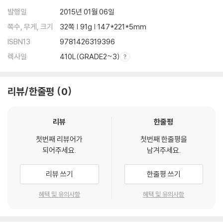
발행일
2015년 01월 06일
쪽수, 무게, 크기
32쪽 | 91g | 147*221*5mm
ISBN13
9781426319396
렉사일
410L(GRADE2~3)
리뷰/한줄평
0
리뷰
한줄평
첫번째 리뷰어가
첫번째 한줄평을
되어주세요.
남겨주세요.
리뷰 쓰기
한줄평 쓰기
혜택 및 유의사항
혜택 및 유의사항