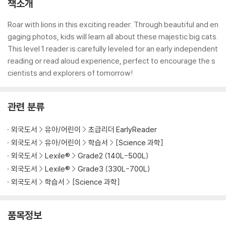
책소개
Roar with lions in this exciting reader. Through beautiful and en
gaging photos, kids will learn all about these majestic big cats.
This level 1 reader is carefully leveled for an early independent
reading or read aloud experience, perfect to encourage the s
cientists and explorers of tomorrow!
관련 분류
외국도서
유아/어린이
초급리더 EarlyReader
외국도서
유아/어린이
학습서
[Science 과학]
외국도서
Lexile®
Grade2 (140L-500L)
외국도서
Lexile®
Grade3 (330L-700L)
외국도서
학습서
[Science 과학]
품목정보