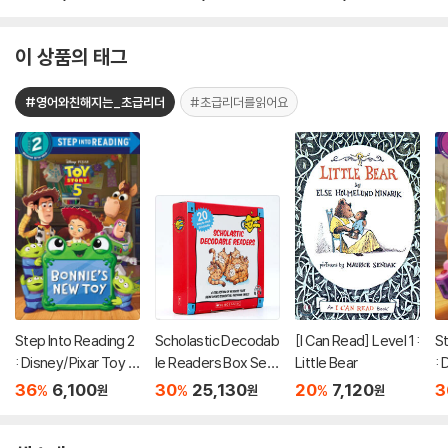
-Man Bugs Out!
a
이 상품의 태그
#영어와친해지는_초급리더
#초급리더를읽어요
Step Into Reading 2
Scholastic Decodab
[I Can Read] Level 1 :
St
: Disney/Pixar Toy S
le Readers Box Set
Little Bear
: 
tory 5 : Bonnie's Ne
Level A (StoryPlus
to
36
6,100
30
25,130
20
7,120
3
%
%
%
원
원
원
w Toy
QR코드)