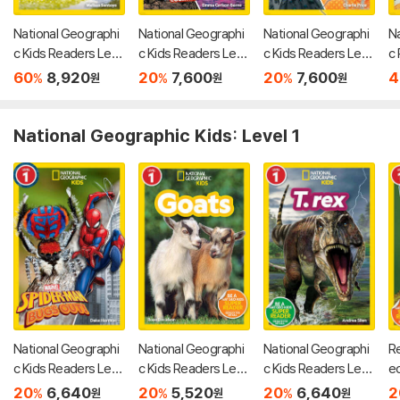
National Geographi
National Geographi
National Geographi
N
c Kids Readers Lev
c Kids Readers Lev
c Kids Readers Lev
c 
el 2 : Soccer
el 2 : Marvel's Captai
el 2 : Iron Man Goes
n
60
8,920
20
7,600
20
7,600
4
%
%
%
원
원
원
n America Across th
Magnetic
d
e Country
National Geographic Kids: Level 1
National Geographi
National Geographi
National Geographi
Re
c Kids Readers Lev
c Kids Readers Lev
c Kids Readers Lev
e
el 1 : Marvel's Spider
el 1 : Goats
el 1 : T. rex
d
20
6,640
20
5,520
20
6,640
2
%
%
%
원
원
원