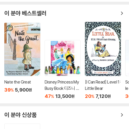
이 분야 베스트셀러
Nate the Great
Disney Princess My
[I Can Read] Level 1 :
S
Busy Book 디즈니 프
Little Bear
l
39
5,900
%
원
린세스 비지북 피규어
Le
47
13,500
20
7,120
3
%
%
원
원
책
Q
이 분야 신상품