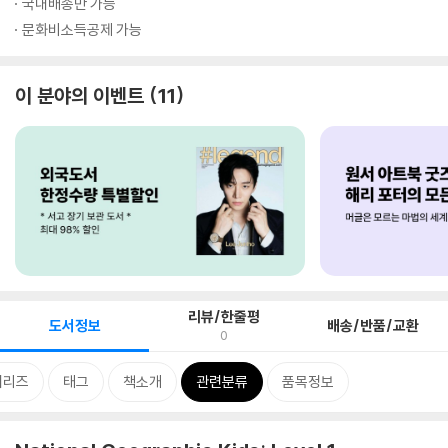
국내배송만 가능
문화비소득공제 가능
이 분야의 이벤트
11
리뷰/한줄평
도서정보
배송/반품/교환
0
시리즈
태그
책소개
관련분류
품목정보