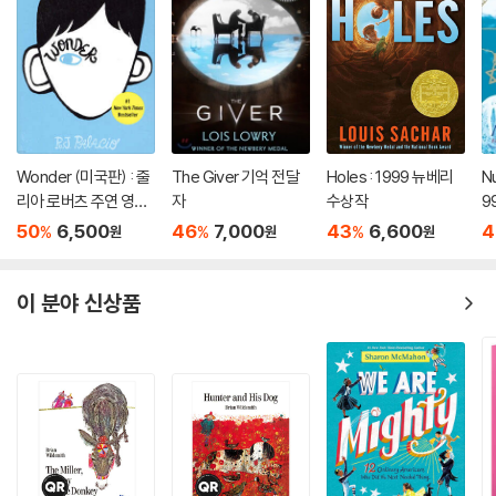
Wonder (미국판) : 줄
The Giver 기억 전달
Holes : 1999 뉴베리
Nu
리아 로버츠 주연 영화
자
수상작
9
'원더' 원작 소설
50
6,500
46
7,000
43
6,600
4
%
%
%
원
원
원
이 분야 신상품