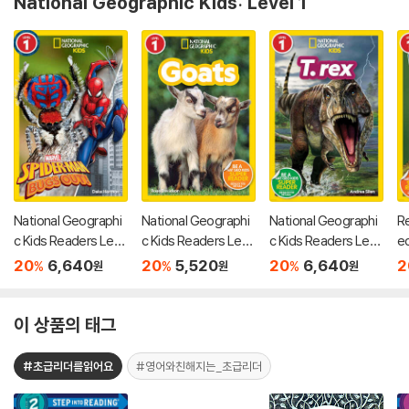
National Geographic Kids: Level 1
National Geographi
National Geographi
National Geographi
Re
c Kids Readers Lev
c Kids Readers Lev
c Kids Readers Lev
e
el 1 : Marvel's Spider
el 1 : Goats
el 1 : T. rex
d
20
6,640
20
5,520
20
6,640
2
%
%
%
원
원
원
-Man Bugs Out!
a
이 상품의 태그
#초급리더를읽어요
#영어와친해지는_초급리더