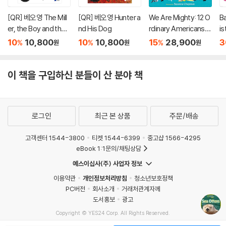
[QR] 베오영 The Mill
[QR] 베오영 Hunter a
We Are Mighty: 12 O
Ba
er, the Boy and the
nd His Dog
rdinary Americans
is
Donkey
Who Did the Next N
#
10
10,800
10
10,800
15
28,900
3
%
%
%
원
원
원
eeded Thing
le
이 책을 구입하신 분들이 산 분야 책
로그인
최근 본 상품
주문/배송
고객센터 1544-3800
티켓 1544-6399
중고샵 1566-4295
eBook 1:1문의/채팅상담
예스이십사(주) 사업자 정보
이용약관
개인정보처리방침
청소년보호정책
PC버전
회사소개
거래처관계자께
도서홍보
광고
Copyright © YES24 Corp. All Rights Reserved.
MATOM14