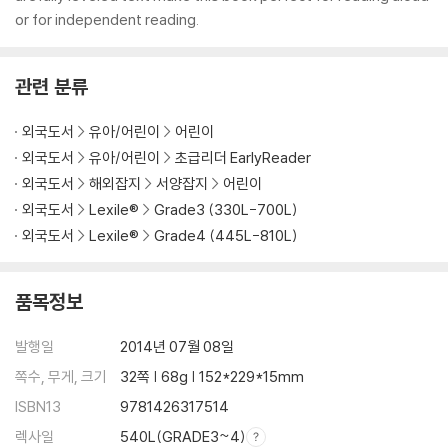
or for independent reading.
관련 분류
외국도서
유아/어린이
어린이
외국도서
유아/어린이
초급리더 EarlyReader
외국도서
해외잡지
서양잡지
어린이
외국도서
Lexile®
Grade3 (330L-700L)
외국도서
Lexile®
Grade4 (445L-810L)
품목정보
발행일
2014년 07월 08일
쪽수, 무게, 크기
32쪽 | 68g | 152*229*15mm
ISBN13
9781426317514
렉사일
540L(GRADE3~4)