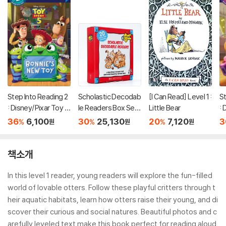
Step Into Reading 2
Scholastic Decodab
[I Can Read] Level 1 :
St
: Disney/Pixar Toy S
le Readers Box Set
Little Bear
: 
tory 5 : Bonnie's Ne
Level A (StoryPlus
to
36
6,100
30
25,130
20
7,120
3
%
%
%
원
원
원
w Toy
QR코드)
책소개
In this level 1 reader, young readers will explore the fun-filled
world of lovable otters. Follow these playful critters through t
heir aquatic habitats, learn how otters raise their young, and di
scover their curious and social natures. Beautiful photos and c
arefully leveled text make this book perfect for reading aloud