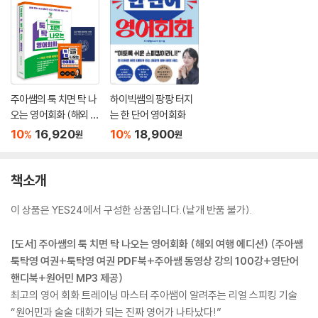
주아쌤의 툭 치면 탁 나
하이빅쌤의 팡팡 터지
오는 영어회화 (해외 여
는 한 단어 영어회화
행 에디션)
10
16,920
10
18,900
%
%
원
원
책소개
이 상품은 YES24에서 구성한 상품입니다.(낱개 반품 불가).
[도서] 주아쌤의 툭 치면 탁 나오는 영어회화 (해외 여행 에디션) (주아쌤
툭탁영 여권+툭탁영 여권 PDF북+주아쌤 동영상 강의 100강+영단어
핸디북+원어민 MP3 제공)
최고의 영어 회화 트레이닝 마스터 주아쌤이 알려주는 리얼 스피킹 기술
“원어민과 술술 대화가 되는 진짜 영어가 나타났다!”