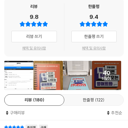
무 적 소리블록 17_ I can’t wait to
영어에 관심이 있는 이들이라면 빼놓지 않고 구독하는 유튜브 영어 채널이
리뷰
한줄평
어떤 일을 매우 기대할 때 사용하는 표현
다. 대한민국 영어의 새로운 표준을 제시한 소리블록과 소리튜닝으로 영알
9.8
9.4
I can’t wait to see you.
못을 100일 만에 영어 천재의 길로 인도한 저자는 영어의 신, ‘갓주아’로 통
한다. 도대체 왜 주아쌤의 강의를 들은 사람들은 그녀에게 열광할까?
무 적 소리블록 18_ Do you mind if
리뷰 쓰기
한줄평 쓰기
상대방에게 허락을 구할 때 사용하는 표현
이보다 더 디테일하고 친절한 설명은 없다!
Do you mind if I open the window?
영어 실력과 자신감까지 200% 끌어올리는 주아쌤의 최강의 영어 수업
혜택 및 유의사항
혜택 및 유의사항
무 적 소리블록 19_ I’m not sure if
토익 점수가 900점을 넘어도 영어 회화가 전혀 안 된다면, 용기 내 영어로
상대방에게 확신이 없다고 말할 때 사용하는 표현
말해도 원어민이 전혀 알아듣지 못한다면, 원어민이 말만 걸어와도 머릿속
40
I’m not sure if this is the right way.
이 하얘진다면 주아쌤의 강의가 해답이다. 그녀의 강의를 듣다 보면 영어
더보기
자신감이 200% 충전된다. 사실 영어는 자신감이 반이다. 원어민 앞에만
무 적 소리블록 20_ I was wondering if
서면 주눅 들고 말 한마디 못 하는 이들에게 가장 필요한 건 자신감이다. 주
상대방에게 정중하게 질문하거나 요청할 때 사용하는 표현
아쌤에겐 영어 자신감을 북돋아 주는 그녀만의 비법이 있다. 바로 논리적
리뷰
180
한줄평
122
I was wondering if you could help me.
인 분석력을 토대로 한 친절하고 디테일한 설명이다. 한국어와 영어의 차
이를 구조적·논리적으로 분석한 후 소리 내는 방식, 스피킹 어순, 엇박자의
구매리뷰
추천순
PART 2
리듬, 강세, 뱉는 소리 등을 적용할 수 있도록 하나하나 짚어준다. 소리블록
의 기본 개념은 물론 비슷한 표현의 미묘한 뉘앙스까지도 빼놓지 않고 설
종이책
구매