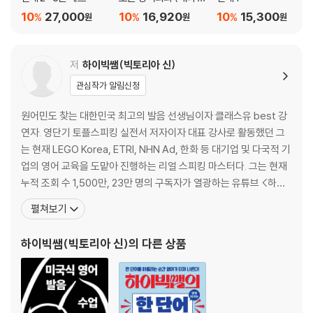
무 적 소리블록 03_ I have to
행 에디션)
10
27,000
10
16,920
10
15,300
%
%
%
원
원
원
무언가를 해야 할 때 사용하는 표현
I have to finish this report.
저
하이빅쌤(빅토리아 신)
무 적 소리블록 04_ I want to
관심작가 알림신청
무언가를 원하거나 하고 싶을 때 사용하는 표현
I want to travel the world.
원어민도 찾는 대한민국 최고의 발음 선생님이자 클래스유 best 강
연자. 영단기 토플스피킹 실전서 저자이자 대표 강사로 활동했던 그
무 적 소리블록 05_ I want you to
는 현재 LEGO Korea, ETRI, NHN Ad, 한화 등 대기업 및 다국적 기
다른 사람에게 무언가를 하도록 요청할 때 사용하는 표현
업의 영어 교육을 도맡아 진행하는 리얼 스피킹 마스터다. 그는 현재
I want you to clean your room.
누적 조회 수 1,500만, 23만 명의 구독자가 열광하는 유튜브 <하이
빅쌤>을 통해 미국식 리얼 발음을 알려주고 있다. 중학교 2학년 무작
펼쳐보기
무 적 소리블록 06_ Do you want to
정 미국으로 떠난 그는 몸으로, 소리로 체득한 영어를 바탕으로 10만
상대방에게 무엇을 하고 싶은지 물어볼 때 사용하는 표현
건 이상의 한국인 발음을 분석했다. 이후 14년간 성인 대상 토플 스피
하이빅쌤(빅토리아 신)
의 다른 상품
Do you want to go to the movies?
킹을 가르치며 한국
무 적 소리블록 07_ Do you want me to
상대방에게 자신이 무엇을 해주길 원하는지 물어볼 때 사용하는 표현