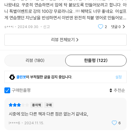
나왔네요. 꾸준히 연습하면서 입에 탁 붙보도록 만들어보려고 합니다. 아
먼저 ‘Can I’를 읽어보자. [캔아이]로 소리 낸다면 원어민은 당신의 말을 알
니 특별이벤트로 강의 100강 무료라니요...!!! 혜택도 너무 좋네요. 어설프
무 적 소리블록 30_ I agree with you
아듣지 못할 것이다. 그들은 [크나이]로 소리 낸다. ‘want to’도 [원투]가
게 연습했던 지난날을 반성하면서 이번엔 완전히 착붙 영어로 만들어보겠
동의할 때 사용하는 표현
아니라 [워너]로 발음한다. 원어민은 말할 때 축약하거나 연음으로 소리내
습니다.
I agree with you on that point.
기 때문이다. 여기에 리듬과 강세까지 더해지면 소리가 전혀 들리지 않는
s***i
2024.09.30.
신고
2
댓글
0
다. 그래서 소리튜닝이 필요하다. 이는 주아쌤이 만든 프로그램으로 진짜
리뷰 전체보기
무 적 소리블록 31_ A is different from B
원어민이 쓰는 발성, 호흡, 연음, 리듬, 강세까지 영어식으로 튜닝하는 소
비교 대상이 서로 다르다는 것을 나타낼 때 사용하는 표현
리 스피킹 기술이다. 소리튜닝을 제대로 훈련하면 영어의 귀가 뚫리고 입
This software is different from the previous version.
에서 나오는 소리가 유창해지며 원어민의 소리도 제대로 들린다. 이 소리
리뷰
180
한줄평
122
튜닝 비법을 책에 꼼꼼하게 실었다. 뿐만 아니라 원어민이 어떻게 발음하
무 적 소리블록 32_ I feel like
는지 발음기호와 한국 발음표기까지 수록했다. 따라 읽기만 해도 내 입에
어떤 기분이나 욕구를 나타낼 때 사용하는 표현
서 원어민의 소리가 나온다. 주아쌤의 친절은 이게 다가 아니다. 소리블록
클린봇
이 부적절한 글을 감지 중입니다.
설정
I feel like going for a run.
마다 어떻게 소리 내야 하는지 생생한 해설 강의를 제작해 넣었으며, 모든
예문과 대화를 원어민의 목소리로 녹음한 MP3도 제공한다. 이보다 더 친
구매한줄평
추천순
무 적 소리블록 33_ It’s my first time
절하고 유쾌한 영어 스피킹 해법서는 없다. 주아쌤이 이끄는 대로 반복해
어떤 일을 처음 할 때 사용하는 표현
따라 말하면 네이티브력이 급상승하는 이 책은 단언컨대, 당신의 영어 회
종이책
구매
It’s my first time driving alone.
화 실력을 완전히 뒤집을 것이다.
시중에 있는 다른 책과 다른 점은 없는거 같네요,
l****6
2024.11.15.
6
무 적 소리블록 34_ It’s worth