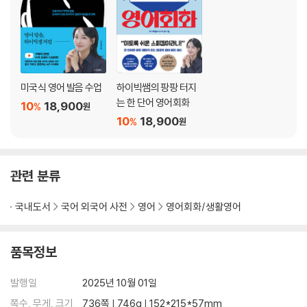
Do you want me to help you with that?
무 적 소리블록 08_ I’m
자신의 상태나 감정을 나타낼 때 사용하는 표현
I’m excited about the trip.
미국식 영어 발음 수업
하이빅쌤의 팡팡 터지
무 적 소리블록 09_ I’m going to
는 한 단어 영어회화
10
18,900
%
원
미래에 할 일을 말할 때 사용하는 표현
10
18,900
%
원
I’m going to visit my grandparents this weekend.
무 적 소리블록 10_ Let’s
관련 분류
함께 무언가를 하자고 제안할 때 사용하는 표현
Let’s go for a walk in the park.
국내도서
국어 외국어 사전
영어
영어회화/생활영어
무 적 소리블록 11_ Would you like to
상대방에게 무언가를 제안할 때 사용하는 표현
품목정보
Would you like to join us for dinner?
발행일
2025년 10월 01일
무 적 소리블록 12_ I’ve been
쪽수, 무게, 크기
736쪽 | 746g | 152*215*57mm