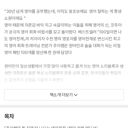
“30년 넘게 영어를 공부했는데, 아직도 왕초보예요. 영어 잘하는 게 평생
소원이에요.”
영어 때문에 자존감 바닥 치고 속앓이하는 이들을 위해 영어의 신, 갓주아
가 궁극의 영어 회화 비법서를 갖고 돌아왔다. 베스트셀러 『100일이면 나
도 영어천재』의 저자이자 수천 명의 영포자를 영어천재로 변신시킨 최고
의 영어 회화 트레이닝 전문가 주아쌤은 원어민과 술술 대화가 되는 리얼
영어 패턴 100개를 엄선해 한 권에 담았다.
원어민이 일상생활에서 가장 많이 사용하고 즐겨 쓰는 영어 소리블록과 생
생한 대화문은 물론 핵심 소리블록의 응용·심화 표현, 한국인들이 헷갈리
는 표현까지 심혈을 기울여 수록했다.
[도서] 하이빅쌤의 팡팡 터지는 한 단어 영어회화 : 한 단어를 떠올리는 순
책소개 더보기
간 영어가 터져 나온다! (저자 동영상 강의 + 원어민MP3 파일 + 말하는
영어 일상 일기 부록 ) 쿠폰)
“한 단어에 집중하라!”
목차
영어 복잡하게 생각하지 마라!
한 단어를 떠올리는 순간 영어가 터져 나온다!