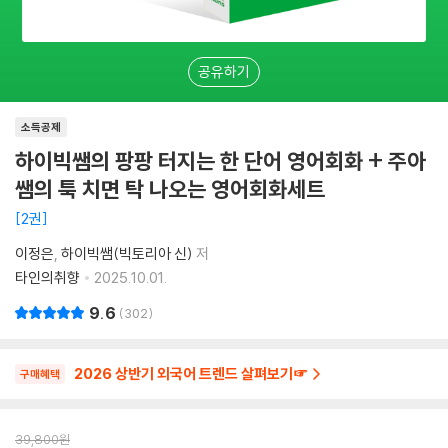
공유하기
소득공제
하이빅쌤의 팡팡 터지는 한 단어 영어회화 + 주아
쌤의 툭 치면 탁 나오는 영어회화세트
2권
이정은
하이빅쌤(빅토리아 신)
저
타인의취향
2025.10.01.
9.6
302
2026 상반기 외국어 트렌드 살펴보기☞
구매혜택
39,800
원