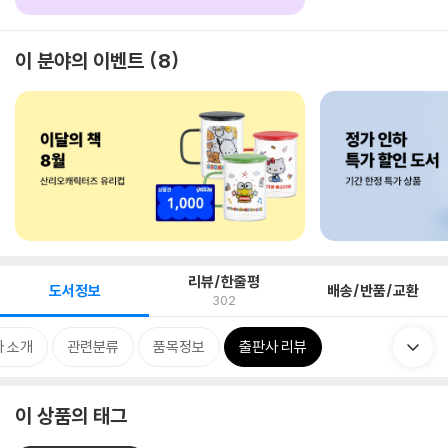
이 분야의 이벤트
8
리뷰/한줄평
도서정보
배송/반품/교환
302
 소개
관련분류
품목정보
출판사 리뷰
이 상품의 태그