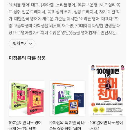
자석처럼 붙는 연음을 익혀라
‘소리튠 영어’ 대표, [주아쌤_소리튠영어] 유튜브 운영, NLP 심리 목
호흡도 연습이 필요하다
표 성취 전문 트레이너, 목표 성취 코치, 성공 트레이너, 자기 계발 작
해결 비법 02_ 영어가 술술 나오는 소리블록
가. 대한민국 영어에 새로운 기준을 제시한 ‘소리튠 영어’ 대표다. 초·
단어가 아니라 소리블록으로 떠올려라
중·고등학생과 대학생을 비롯해 재수생, 70대까지 다양한 연령을 대
최대한 많은 소리블록 익히기
상으로 영어를 가르치며 수많은 영알못들을 영어천재로 변신시킨 대
소리블록으로 맘껏 놀아라=
한민국 최고의 소리 스피킹 마스터다. 폭넓고 세밀한 논문 자료 연구
펼쳐보기
와 영어, 러시아어 등 3개 국어를 무기로 미국, 러시아, 카자흐스탄,
PART 1
이란 등 전 세계 무대에서 통역을 하며 쌓은 실전 경험을 토대로 자신
이정은
의 다른 상품
만의 ‘영어 완전 정복 노하우’인
외국인 만났을 때 바로 말할 수 있는
무적 소리블록 20
무 적 소리블록 01_ Can I
무언가를 요구하거나 요청할 때 쓰는 표현
Can I have the chicken, please?
무 적 소리블록 02_ Could you please
정중하게 부탁하거나 요청할 때 사용하는 표현
Could you please pass the salt?
100일이면 나도 영어
주아쌤의 툭 치면 탁 나
100일이면 나도 영어
천재 2~3권 세트
오는 영어회화 (해외 여
천재 1