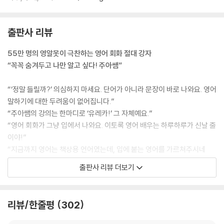
과거부터 현재까지 계속해 온 일을 말할 때 사용하는 표현
I’ve been studying English for three years.
출판사 리뷰
무 적 소리블록 13_ Have you ever
과거부터 현재까지의 경험을 물어볼 때 사용하는 표현
55만 명의 영알못이 극찬하는 영어 회화 절대 강자
Have you ever been to Paris?
“꼭꼭 숨겨두고 나만 알고 싶다! 주아쌤”
무 적 소리블록 14_ I think
“‘정말 들릴까?’ 의심하지 마세요. 단어가 아니라 문장이 바로 나와요. 영어
자기 생각이나 의견을 말할 때 사용하는 표현
말하기에 대한 두려움이 없어집니다.”
I think it’s a great opportunity for us.
“주아쌤의 강의는 한마디로 ‘유레카!’ 그 자쳬예요.”
“영어 회화가 그냥 입에서 나와요. 이토록 영어 배우는 하루하루가 신날 줄
무 적 소리블록 15_ I’d like to
이야!”
상대방에게 하고 싶은 것을 말할 때 사용하는 표현
“지금까지 영어는 책상용 언어였는데, 입에 붙는 영어를 가르쳐주시네
I’d like to make a reservation.
요.”
출판사 리뷰 더보기
“원어민이 하는 발음을 찰떡같이 알아듣게 됐어요. 저처럼 광명 찾길 바라
무 적 소리블록 16_ How do you
는 사람들에게 강력 추천합니다.”
상대방에게 방법을 물어볼 때 사용하는 표현
“세상 사람들 모두 이 강의를 들어봤으면 좋겠어요!”
리뷰/한줄평
302
How do you make this dish?
3,700만 누적 조회 수 돌파, 55만 명이 극찬하는 〈주아쌤_소리튠영어〉는