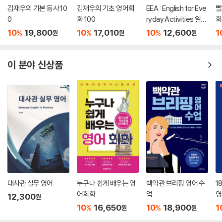
I jog in the morning.
김재우의 기본 동사 10
김재우의 기초 영어회
EEA : English for Eve
빨
0
화 100
ryday Activities 일상
회
표현 낭독편
무 적 소리블록 43_ at+시간
10
19,800
10
17,010
10
12,600
1
%
%
%
원
원
원
특정 시간을 지정해 말할 때 사용하는 표현
I’ll meet you at 3 PM.
이 분야 신상품
무 적 소리블록 44_ on+요일
특정 요일을 지정해 말할 때 사용하는 표현
I have a meeting on Monday.
무 적 소리블록 45_ by+시간
특정 시간까지를 나타낼 때 사용하는 표현
I need to finish this by 5 PM.
무 적 소리블록 46_ at+장소
대사관 실무 영어
누구나 쉽게 배우는 영
백악관 브리핑 영어 수
1
특정 지점이나 장소에 있을 때 사용하는 표현
어회화
업
영
12,300
원
I am at the bus stop.
10
16,650
10
18,900
1
%
%
원
원