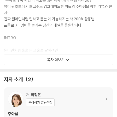
『주아쌤의 툭 치면 탁 나오는 영어회화 (해외 여행 에디션)』
영어 왕초보에서 초고수로 업그레이드한 이들의 주아쌤을 향한 리뷰와 찬
★★★ 구독자 23만, 누적 조회 수 1,500만
사
★★★ 10만 건 이상 월클 발음 교정 클래스
진짜 원어민처럼 말하고 듣는 게 가능해지는 책 200% 활용법
★★★ 저자 동영상 강의, 원어민 MP3 QR코드 제공
프롤로그_ 영어를 즐기는 당신의 내일을 응원합니다!
★★★ 말하는 영어 일기 콘텐츠 수록
INTRO
아직도 머릿속으로 영어 문장을 만들고 있는가? 문법에 단어를 하나하나
끼워 맞추고 있는가? 그것이 바로 당신의 영어가 통하지 않는 이유다. 입에
원어민처럼 술술 듣고 술술 말하려면
서 영어가 술술 나오려면 복잡한 문법, 어려운 구문, 고급 영어 단어에서 벗
목차 더보기
어나야 한다. 이제 어려운 영어와 작별하자. 영어는 쉽게 말해도 통한다.
나는 영어 회화가 왜 이렇게 힘들까?
영어의 8할은 자신감! 자신감이 입을 트이게 만든다
아무리 공부해도 “I don‘t speak English.”만 외치는 이들을 위해 최고의
영어를 듣지 못하고 말하지 못하는 진짜 이유
저자 소개
2
미국식 발음 교정 선생님, 하이빅쌤이 한 단어로 바로 대화가 되는 심플하
한국어와 영어는 소리 내는 방식과 어순이 다르다
고 스마트한 인생 영어책을 들고 찾아왔다.
루틴처럼 매일 영어 훈련을 하지 않는다면
해결 비법 01_ 영어가 만만해지는 소리튜닝
저
이정은
영어 발성의 키포인트는 쇄골과 날숨
관심작가 알림신청
내가 아는 소리 대신 들리는 소리에 집중하라
발음이 아니라 리듬과 강세를 잡아라
주아쌤