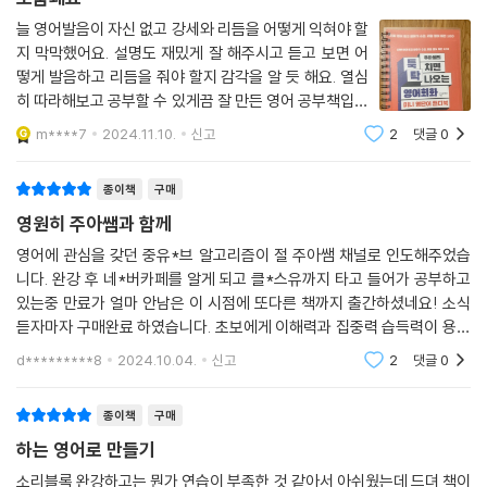
무 적 소리블록 25_ It’s difficult to
는 소리블록, 기초 단어인데 입에서 잘 안 나오는 소리블록, 한국인은 도저
늘 영어발음이 자신 없고 강세와 리듬을 어떻게 익혀야 할
어떤 일을 하는 게 어려울 때 사용하는 표현
히 알아듣지 못하는 진짜 원어민만 사용하는 소리블록 등을 심혈을 기울여
지 막막했어요. 설명도 재밌게 잘 해주시고 듣고 보면 어
It’s difficult to concentrate with all this noise.
선별했다. 여기서 그치지 않는다. 핵심 소리블록의 응용·심화 표현은 물론
떻게 발음하고 리듬을 줘야 할지 감각을 알 듯 해요. 열심
실제 대화 상황에서 어떻게 사용되는지 확인하고 연습할 수 있는 생생한
히 따라해보고 공부할 수 있게끔 잘 만든 영어 공부책입니
무 적 소리블록 26_ I look forward to
대화문도 수록했다. 영어 고민 해결사 주아쌤을 따라 소리 내어 수십 번 읽
다. 매우 만족합니다.
m****7
2024.11.10.
신고
2
댓글
0
무언가를 기대할 때 사용하는 표현
고 익혀두자. 100개의 무적 소리블록만 익히면 영알못도 30초 만에 영어
I look forward to meeting you.
문장이 툭 치면 탁 나온다.
종이책
구매
무 적 소리블록 27_ I used to
“내가 원어민처럼 말하고 듣다니!”
영원히 주아쌤과 함께
과거의 습관이나 행동을 말할 때 사용하는 표현
진짜 원어민이 쓰는 발음, 억양, 리듬을 100% 내 입으로 옮겨오는 특급 비
영어에 관심을 갖던 중유*브 알고리즘이 절 주아쌤 채널로 인도해주었습
I used to play basketball every weekend.
법
니다. 완강 후 네*버카페를 알게 되고 클*스유까지 타고 들어가 공부하고
가장 완벽한 네이티브 영어 회화를 장착하라!
있는중 만료가 얼마 안남은 이 시점에 또다른 책까지 출간하셨네요! 소식
무 적 소리블록 28_ I am used to
듣자마자 구매완료 하였습니다. 초보에게 이해력과 집중력 습득력이 용이
어떤 일에 익숙하다고 말할 때 사용하는 표현
사실 영어책은 넘쳐난다. 종류도 가지각색이다. 영어 문법을 1형식부터 자
한 주아쌤 강의! 운전중, 휴식중 팟캐스트 듣듯이 함께하고 있습니다. 바라
d*********8
2024.10.04.
신고
2
댓글
0
I am used to waking up early.
는 점은 결제 후 평
세히 알려주는 책, 영어 대화문으로만 가득 찬 두꺼운 책, 죽어라 읽고 말하
라며 수많은 예문과 어휘를 늘어놓은 책 등. 하지만 정작 필요한 것은 원어
종이책
구매
무 적 소리블록 29_ It depends on
민과 맞닥뜨렸을 때 바로 툭 하고 말할 수 있는 리얼 영어 회화 북이다. 그
하는 영어로 만들기
상황에 따라 다르다는 것을 말할 때 사용하는 표현
책이 바로 《주아쌤의 툭 치면 탁 나오는 영어회화》다.
It depends on the weather.
소리블록 완강하고는 뭔가 연습이 부족한 것 같아서 아쉬웠는데 드뎌 책이