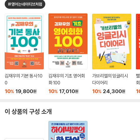
#영어는네이티브처럼
김재우의 기본 동사 10
김재우의 기초 영어회
가브리엘의 잉글리시
빨
0
화 100
다이어리
회
10
19,800
10
17,010
10
24,300
1
%
%
%
원
원
원
이 상품의 구성 소개