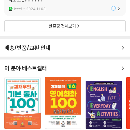
무 적 소리블록 39_ I Find it difficult to
l***f
2024.11.03.
2
어떤 일이 어렵다고 말할 때 사용하는 표현
I find it difficult to wake up early.
한줄평 전체보기
무 적 소리블록 40_ I’m supposed to
어떤 일을 해야 할 때 사용하는 표현
I am supposed to finish this report by tomorrow.
배송/반품/교환 안내
PART 3
이 분야 베스트셀러
일상에서 자주 쓰는 시간, 장소, 감정에 관한
무적 소리블록 20
무 적 소리블록 41_ It’s time to
어떤 일을 할 시간이 되었다고 말할 때 사용하는 표현
It’s time to go to bed.
무 적 소리블록 42_ in the morning
하루의 특정 시간을 나타낼 때 사용하는 표현