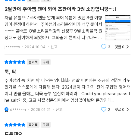
한국인이 가장 많이 실수하는 영어 바로잡는
명한다. 이로써 소리 스피킹에 대한 이론을 완벽하게 이해하면서 영어 실
무적 소리블록 20
력이 한 단계 업그레이드된다. 또 좋아하는 주제를 갖고 영어로 즐기는 챌
2달만에 주아쌤 팬이 되어 초판이라 3권 소장합니당~;)
린지를 진행한다. 이를 통해 작은 성공의 경험을 하나둘 쌓으면서 자신감
처음 유툽으로 주아쌤을 알게 되어 유툽에 떴던 8월 여행
무 적 소리블록 21_ I’m interested in
이 올라간다. 이 모든 방법이 책에도 고스란히 담겨 있다. 주아쌤의 설명에
영어 원정대 하면서.. 주아쌤의 소리튠영어가 너무 좋아서
무언가에 관심이 있을 때 사용하는 표현
귀 기울이고, 따라 말해보자. 어느새 입에서 영어가 술술 나오는 자신을 만
~~~ 곧바로 8월 소리블럭강의 신청후 9월 소리블럭 원
I’m interested in learning Spanish.
나게 될 것이다. 원어민과 만나도 거리낌 없이 대화하는 자신감 넘치는 자
정대도 참여하게 되었어요. 그와중에 쌤께서 너무나도 좋
신을 발견하게 될 것이다.
은 책을 출간하셔서 책도 구매하게 되었어요. 주아쌤 팬이
j******s
2024.10.04.
신고
3
댓글
0
무 적 소리블록 22_ I‘m bored
되어 초판이라 소장하려고 3권 구매했어요 ㅎㅎ지금은
완전 홀릭이라 책 출간직전 10월초 주아쌤 직
지루함을 나타낼 때 사용하는 표현
“무적 소리블록 100가지만 익히면 귀가 뚫리고 입이 트인다!”
종이책
구매
I’m bored with this movie.
원어민도 듣고 놀라는 리얼 영어 패턴 100
툭, 탁
무 적 소리블록 23_ I ended up
영어 회화는 책상에 앉아 죽어라 공부한다고 실력이 늘지 않는다. 이를 방
주아쌤의 툭 치면 탁 나오는 영어회화 정말 이번에는 조금의 성장이라도
최종적으로 일이 어떻게 되었는지 설명할 때 사용하는 표현
있기를 스스로에게 다짐해 본다. 2024년이 다 가기 전에 구입한 영어책
증하듯 30년 넘게 시간과 돈, 에너지를 쏟아부었지만 아직도 영어 왕초보
이니 만큼 올해는 더욱 공부 열심히 하리라... Could you please pass t
I ended up cooking dinner myself.
인 사람들이 대다수다. 영어는 소리 내어 연습하지 않으면 수많은 단어만
he salt?: 중, 고교 시절 성문영어에서 엄청많이 봤던 문장인데...
머리에서 맴돌 뿐 절대 입 밖으로 나오지 않는다. 어느 순간이든, 어느 상황
무 적 소리블록 24_ I can’t help
이든 하고 싶은 말을 툭툭 내뱉으려면 원어민이 평소 쓰는 영어 표현을 통
d******r
2025.01.21.
신고
2
댓글
0
어떤 행동을 멈출 수 없을 때 사용하는 표현
으로 입과 귀에 익혀놓아야 한다. 이를 위해 주아쌤은 원어민이 가장 많이
I can’t help laughing.
사용하고 즐겨 쓰는 소리블록 100가지를 엄선해 이 책에 담았다. 원어민이
종이책
구매
평소 입에 달고 사는 소리블록, 한국인이 가장 많이 실수하는 표현 바로잡
도움돼요