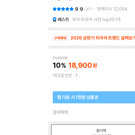
9.9
판매지수
12,054
37
베스트
국어 외국어 사전 top20 1주
2026 상반기 외국어 트렌드 살펴보
구매혜택
21,000
원
10
18,900
YES포인트
앱 다운 시 1천원 상품권
결제혜택
종이책