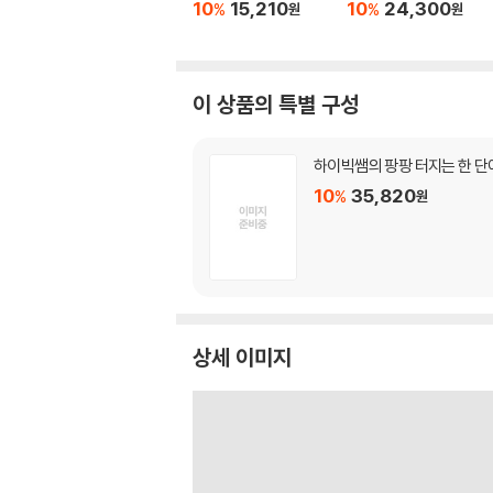
10
15,210
10
24,300
%
%
원
원
이 상품의 특별 구성
하이빅쌤의 팡팡 터지는 한 단
10
35,820
%
원
상세 이미지