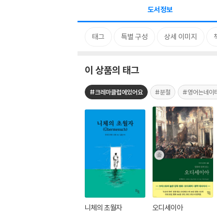
도서정보
태그
특별 구성
상세 이미지
이 상품의 태그
#크레마클럽에있어요
#분철
#영어는네이
니체의 초월자
오디세이아