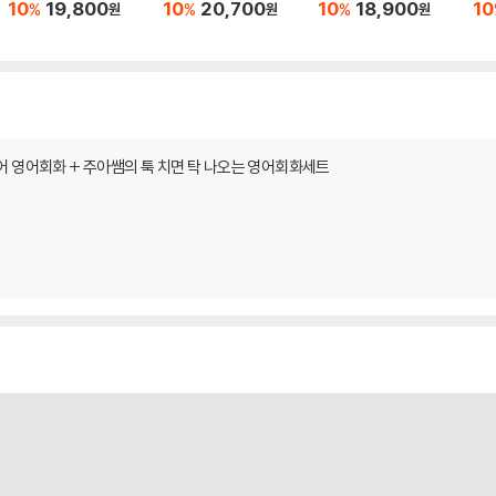
10
19,800
10
20,700
10
18,900
10
%
%
%
원
원
원
어 영어회화 + 주아쌤의 툭 치면 탁 나오는 영어회화세트