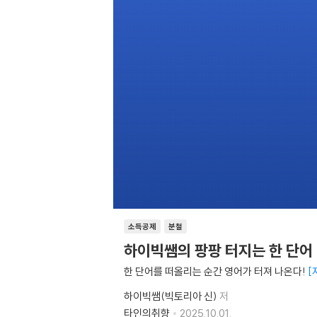
소득공제
분철
하이빅쌤의 팡팡 터지는 한 단어
한 단어를 떠올리는 순간 영어가 터져 나온다!
하이빅쌤(빅토리아 신)
저
타인의취향
2025.10.01.