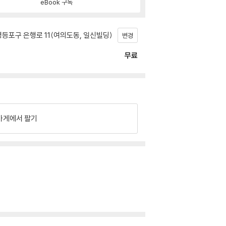
eBook 구독
등포구 은행로 11(여의도동, 일신빌딩)
변경
무료
가게에서 팔기