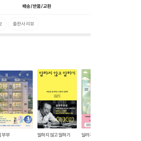
배송/반품/교환
보
출판사 리뷰
 부부
말하지 않고 말하기
달러구트 꿈 백화점 0
위버멘