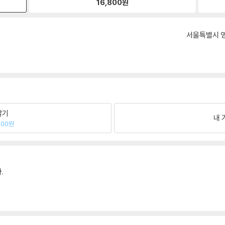
16,800
원
서울특별시 영
팔기
내 
300원
.