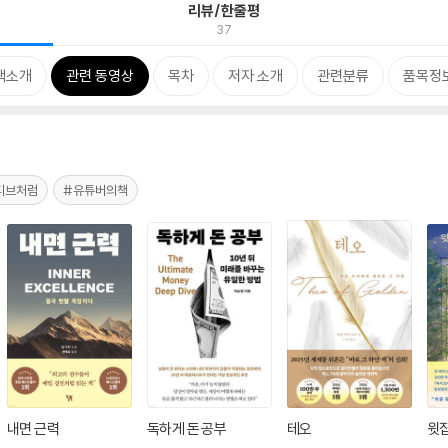
리뷰/한줄평
37
책소개
관련 동영상
목차
저자 소개
관련분류
품목정
티브처럼
#유튜버의책
내면 근력
독하게 돈 공부
테오
윗집