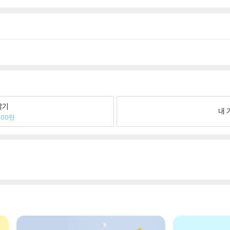
팔기
내 
800원