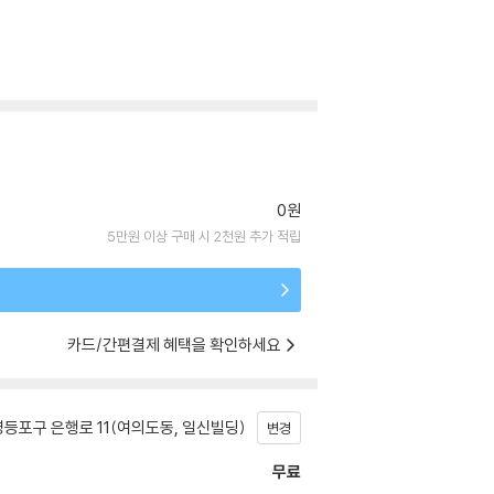
0원
5만원 이상 구매 시 2천원 추가 적립
카드/간편결제 혜택을 확인하세요
등포구 은행로 11(여의도동, 일신빌딩)
변경
무료