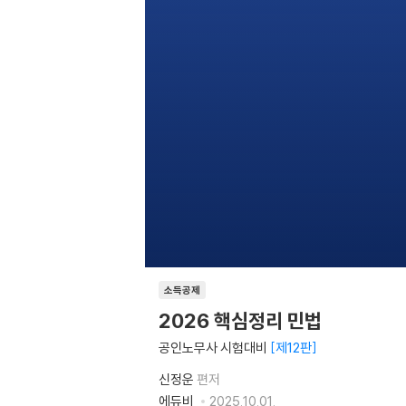
소득공제
2026 핵심정리 민법
공인노무사 시험대비
제12판
신정운
편저
에듀비
2025.10.01.