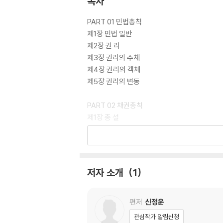
목차
본서를 통하여 전체를 빠른 시간에 정리할 수 있
PART 01 민법총칙
생에게 행운이 가득하길 바라며 민법정리에 조금
제1장 민법 일반
제2장 권 리
2025년 9월 21일
제3장 권리의 주체
편저자 신정운 드림
제4장 권리의 객체
제5장 권리의 변동
PART 02 채권총칙
제1장 총 설
제2장 채권의 목적
제3장 채권의 효력
제4장 수인의 채권자 및 채무자
제5장 채권양도와 채무인수
저자 소개
1
제6장 채권의 소멸
PART 03 채권각칙
편저
신정운
제1장 계약 총칙
관심작가 알림신청