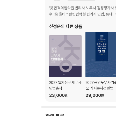
제2장 계약 각칙
제3장 사무관리
現 합격의법학원 변리사·노무사·감정평가사·법
제4장 부당이득
수. 前 윌비스한림법학원 변리사 민법, 롯데그
제5장 불법행위
신정운
의 다른 상품
2027 알기쉬운 세무사
2027 공인노무사 기
민법총칙
·모의 지문사전 민법
23,000
29,000
원
원
관련 분류