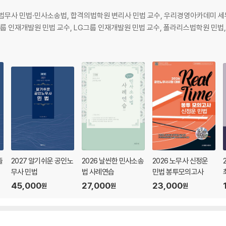
무사 민법·민사소송법, 합격의법학원 변리사 민법 교수, 우리경영아카데미 세
룹 인재개발원 민법 교수, LG그룹 인재개발원 민법 교수, 폴라리스법학원 민법,
출
2027 알기쉬운 공인노
2026 날씬한 민사소송
2026 노무사 신정운
무사 민법
법 사례연습
민법 봉투모의고사
45,000
27,000
23,000
원
원
원