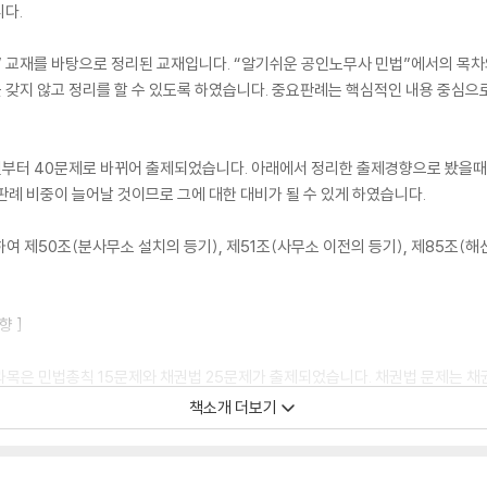
다.
법” 교재를 바탕으로 정리된 교재입니다. “알기쉬운 공인노무사 민법”에서의 목
 갖지 않고 정리를 할 수 있도록 하였습니다. 중요판례는 핵심적인 내용 중심으
4년부터 40문제로 바뀌어 출제되었습니다. 아래에서 정리한 출제경향으로 봤을때
판례 비중이 늘어날 것이므로 그에 대한 대비가 될 수 있게 하였습니다.
여 제50조(분사무소 설치의 등기), 제51조(사무소 이전의 등기), 제85조(
향 ]
 과목은 민법총칙 15문제와 채권법 25문제가 출제되었습니다. 채권법 문제는 채
책소개 더보기
)