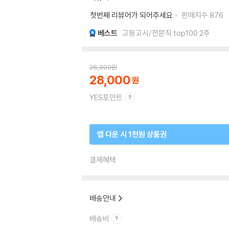
첫번째 리뷰어가 되어주세요
판매지수
876
베스트
고등고시/전문직 top100 2주
28,000
원
28,000
YES포인트
앱 다운 시 1천원 상품권
결제혜택
배송안내
배송비