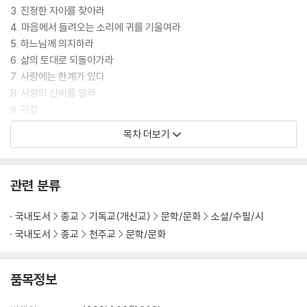
3. 진정한 자아를 찾아라
4. 마음에서 들려오는 소리에 귀를 기울여라
5. 하느님께 의지하라
6. 삶의 토대로 되돌아가라
7. 사랑에는 한계가 있다
8. 사랑의 신비를 알라
9. 귀향
10. 다른 사람들의 한계를 이해하라
목차 더보기
11. 하나가 되는 곳이 있음을 믿어라
12. 직관을 믿어라
13. 자신의 몸을 아끼고 사랑하라
관련 분류
14. 새로운 나라로 들어가라
15. 하느님을 떠나지 말라
국내도서
종교
기독교(개신교)
문학/문화
소설/수필/시
16. 영적 인도자에게 의지하라
국내도서
종교
천주교
문학/문화
17. 고통을 피하지 말라
18. 하느님의 사랑을 받아들여라
19. 자신의 무력함을 인정하라
품목정보
20. 새로운 영성을 찾아라
21. 자유롭게 너를 얘기하라