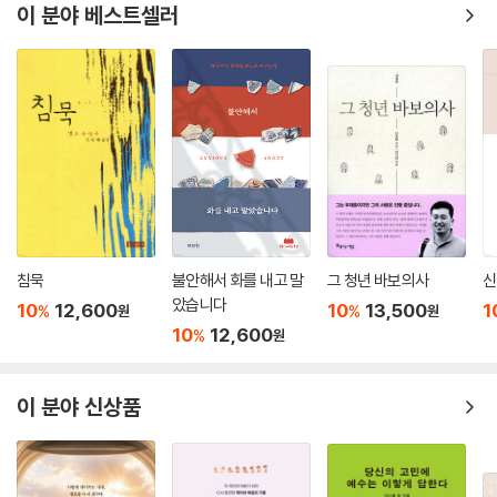
이 분야 베스트셀러
침묵
불안해서 화를 내고 말
그 청년 바보의사
신
았습니다
10
12,600
10
13,500
1
%
%
원
원
10
12,600
%
원
이 분야 신상품