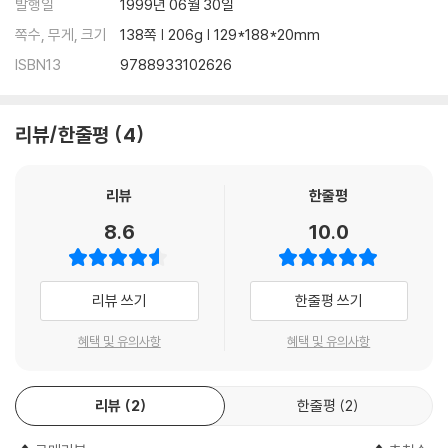
발행일
1999년 06월 30일
22. 외로움의 근원을 찾아라
쪽수, 무게, 크기
138쪽 | 206g | 129*188*20mm
23. 자유에 이르는 길로 되돌아가라
ISBN13
9788933102626
리뷰/한줄평
4
리뷰
한줄평
8.6
10.0
리뷰 쓰기
한줄평 쓰기
혜택 및 유의사항
혜택 및 유의사항
리뷰
2
한줄평
2