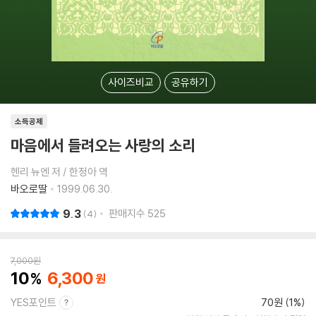
사이즈비교
공유하기
소득공제
마음에서 들려오는 사랑의 소리
헨리 뉴엔 저 / 한정아 역
바오로딸
1999.06.30.
9.3
판매지수
525
4
7,000
원
10
6,300
YES포인트
70원 (1%)