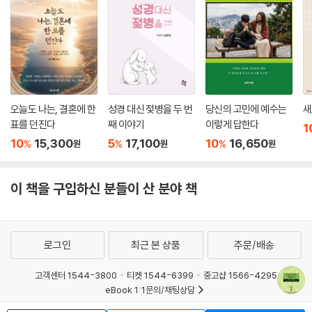
오늘도 나는, 결혼에 한
성경 대신 젖병을 두 번
당신의 고민에 예수는
새
표를 던진다
째 이야기
이렇게 답한다
1
10
15,300
5
17,100
10
16,650
%
%
%
원
원
원
이 책을 구입하신 분들이 산 분야 책
로그인
최근 본 상품
주문/배송
고객센터 1544-3800
티켓 1544-6399
중고샵 1566-4295
eBook 1:1문의/채팅상담
예스이십사(주) 사업자 정보