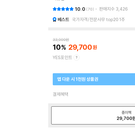
10.0
판매지수
3,426
70
베스트
국가자격/전문사무 top20 1주
33,000
원
10
29,700
YES포인트
앱 다운 시 1천원 상품권
결제혜택
종이책
29,700