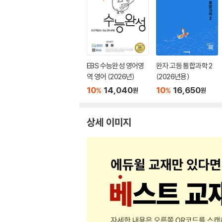
EBS 수능완성 영어영
완자 고등 통합과학 2
역 영어 (2026년)
(2026년용)
10
14,040
10
16,650
%
%
원
원
상세 이미지