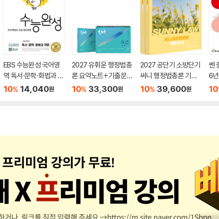
EBS 수능완성 국어영
2027 유휘운 행정법총
2027 공단기 소방단기
쎈 
역 독서·문학·화법과 작
론 요약노트+기출문제
써니 행정법총론 기본
6년
문 (2026년)
(요.플.)
서
10
14,040
10
33,300
10
39,600
10
%
%
%
원
원
원