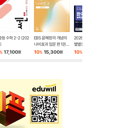
중등 수학 2-2 (202
EBS 윤혜정의 개념의
2026 큰별쌤 최태성의
오투 중학 
)
나비효과 입문 편 1권
별별한국사 한국사능
026년)
문학 (2026년용)
력검정시험 심화(1,2,3
17,100
10
15,300
10
17,100
10
1
%
%
%
%
원
원
원
급) 상