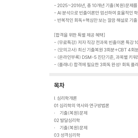
- 2025~2016년, 총 10개년 기출(복원)문
- AI 분석으로 빈출이론만 엄선하여 효율적인 
- 반복적인 회독+핵심만 보는 깔끔 해설로 기출
[합격을 위한 특별 제공 혜택]
- (무료특강) 저자 직강 전과목 빈출이론 특강 1
- (모의고사) 최신 기출복원 3회분+CBT 4회
- (온라인부록) DSM-5 진단기준, 과목별 키워
- (플래너) 합격에 필요한 3회독 완성! 회독 플
목차
Ⅰ. 심리학개론
01 심리학의 역사와 연구방법론
· 기출(복원)문제
02 발달심리학
· 기출(복원)문제
03 성격심리학