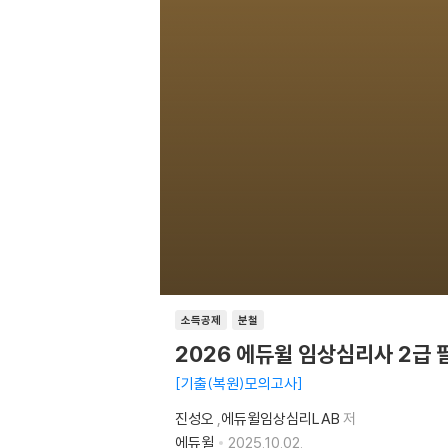
소득공제
분철
2026 에듀윌 임상심리사 2급
기출(복원)모의고사
진성오
,
에듀윌임상심리LAB
저
에듀윌
2025.10.02.