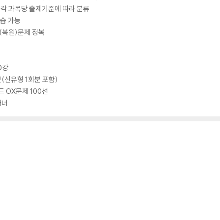
제를 각 과목당 출제기준에 따라 분류
학습 가능
(복원)문제 정복
0강
분(신유형 1회분 포함)
드 OX문제 100선
래너