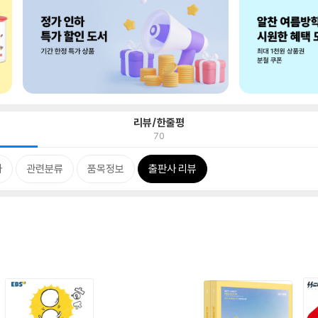
리뷰/한줄평
70
차
관련분류
품목정보
출판사 리뷰