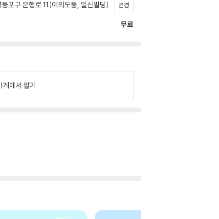
등포구 은행로 11(여의도동, 일신빌딩)
변경
무료
가게에서 팔기