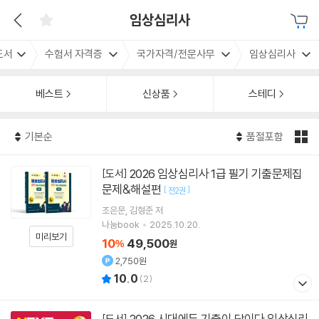
임상심리사
도서
수험서 자격증
국가자격/전문사무
임상심리사
베스트
신상품
스테디
기본순
품절포함
2026 임상심리사 1급 필기 기출문제집
[도서]
문제&해설편
[
]
전2권
조은문
김형준
저
나눔book
2025.10.20.
미리보기
10
49,500
%
원
2,750원
10.0
(
2
)
2026 시대에듀 기출이 답이다 임상심리
[도서]