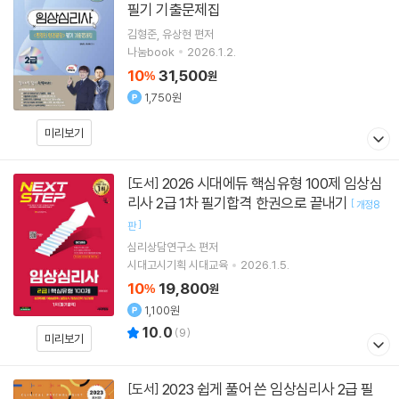
필기 기출문제집
김형준
유상현
편저
나눔book
2026.1.2.
10
31,500
%
원
1,750원
미리보기
2026 시대에듀 핵심유형 100제 임상심
[도서]
리사 2급 1차 필기합격 한권으로 끝내기
[
개정8
]
판
심리상담연구소
편저
시대고시기획 시대교육
2026.1.5.
10
19,800
%
원
1,100원
10.0
(
9
)
미리보기
2023 쉽게 풀어 쓴 임상심리사 2급 필
[도서]