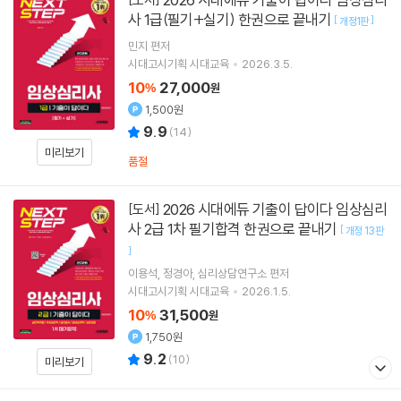
사 1급(필기+실기) 한권으로 끝내기
[
]
개정1판
민지
편저
시대고시기획 시대교육
2026.3.5.
10
27,000
%
원
1,500원
9.9
(
14
)
미리보기
품절
2026 시대에듀 기출이 답이다 임상심리
[도서]
사 2급 1차 필기합격 한권으로 끝내기
[
개정 13판
]
이용석
정경아
심리상담연구소
편저
시대고시기획 시대교육
2026.1.5.
10
31,500
%
원
1,750원
9.2
(
10
)
미리보기