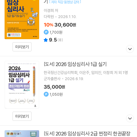
기
[
]
저자 직강 동영상 강의
이경희
저
다락원
2026.1.10.
10
30,600
%
원
1,700원
9.5
(
8
)
미리보기
2026 임상심리사 1급 실기
[도서]
한국정신건강심리학회
이은주
임의진
이창희
저 외 1명
군자출판사
2026.6.19.
35,000
원
1,050원
미리보기
2026 임상심리사 2급 찐정리 한권끝장
[도서]