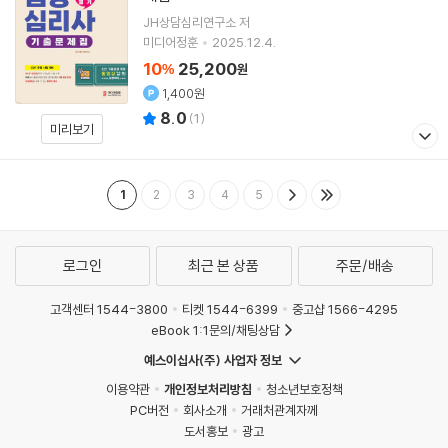
JH상담심리연구소
저
미디어정훈
2025.12.4.
10
25,200
%
원
1,400원
8.0
(
1
)
미리보기
1
2
3
4
5
로그인
최근 본 상품
주문/배송
고객센터 1544-3800
티켓 1544-6399
중고샵 1566-4295
eBook 1:1문의/채팅상담
예스이십사(주) 사업자 정보
이용약관
개인정보처리방침
청소년보호정책
PC버전
회사소개
거래처관계자께
도서홍보
광고