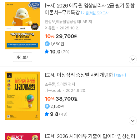
2026 에듀윌 임상심리사 2급 필기 통합
[도서]
이론서+무료특강
[
]
기출(복원)모의고사
진성오,에듀윌임상심리LAB 저
에듀윌
2025.10.2.
10
29,700
%
원
1,650원
10.0
(
70
)
미리보기
이상심리 증상별 사례개념화
[도서]
[
]
제5판
조은문
임려원
편저
나눔book
2024.9.20.
10
38,700
%
원
2,150원
9.8
(
48
)
2026 시대에듀 기출이 답이다 임상심리
[도서]