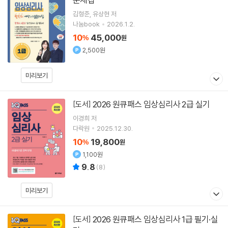
김형준
유상현
저
나눔book
2026.1.2.
10
45,000
%
원
2,500원
미리보기
2026 원큐패스 임상심리사 2급 실기
[도서]
이경희
저
다락원
2025.12.30.
10
19,800
%
원
1,100원
9.8
(
8
)
미리보기
2026 원큐패스 임상심리사 1급 필기·실
[도서]