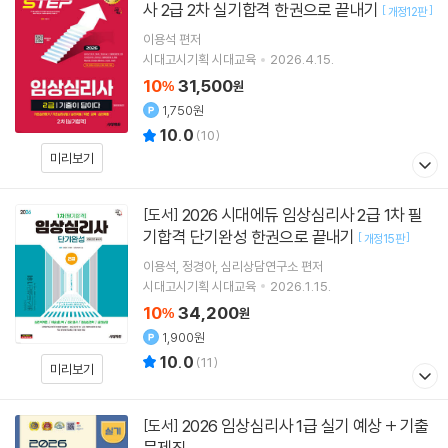
사 2급 2차 실기합격 한권으로 끝내기
[
]
개정12판
이용석
편저
시대고시기획 시대교육
2026.4.15.
10
31,500
%
원
1,750원
10.0
(
10
)
미리보기
2026 시대에듀 임상심리사 2급 1차 필
[도서]
기합격 단기완성 한권으로 끝내기
[
]
개정15판
이용석
정경아
심리상담연구소
편저
시대고시기획 시대교육
2026.1.15.
10
34,200
%
원
1,900원
10.0
(
11
)
미리보기
2026 임상심리사 1급 실기 예상 + 기출
[도서]
문제집