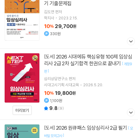
기 기출문제집
김도연
편저
학지사
2023.2.15.
10
29,700
%
원
330원
2026 시대에듀 핵심유형 100제 임상심
[도서]
리사 2급 2차 실기합격 한권으로 끝내기
[
개정9
]
판
심리상담연구소
편저
시대고시기획 시대교육
2026.5.20.
10
19,800
%
원
1,100원
9.8
(
9
)
미리보기
2026 원큐패스 임상심리사 2급 필기
[도서]
[
모
]
바일 모의고사