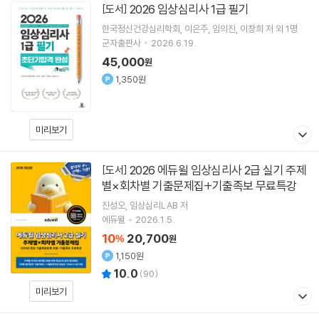
2026 임상심리사 1급 필기
[도서]
한국정신건강심리학회
이은주
임의진
이창희
저 외 1명
군자출판사
2026.6.19.
45,000
원
1,350원
미리보기
2026 에듀윌 임상심리사 2급 실기 주제
[도서]
별×회차별 기출문제집+기출족보 무료특강
진성오
임상심리LAB
저
에듀윌
2026.1.5.
10
20,700
%
원
1,150원
10.0
(
90
)
미리보기