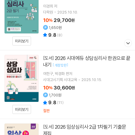
이경희
저
다락원
2025.10.10.
10
29,700
%
원
1,650원
9.8
(
8
)
미리보기
2026 시대에듀 상담심리사 한권으로 끝
[도서]
내기
[
]
개정12판
여한구
박경화
편저
시대고시기획 시대교육
2025.10.15.
10
30,600
%
원
1,700원
9.8
(
11
)
미리보기
절판
2026 임상심리사 2급 1차필기 기출문
[도서]
제집