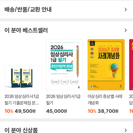
배송/반품/교환 안내
이 분야 베스트셀러
2026 임상심리사 1급
2026 임상심리사 1급
이상심리 증상별 사례
2
필기 기출문제집 문제
필기
개념화
답
&해설편
1
10
49,500
45,000
10
38,700
1
%
%
원
원
원
끝
이 분야 신상품