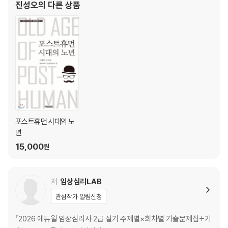
2024년 기출복원문제(1~3회)
진성오
의 다른 상품
2023년 기출복원문제(1~3회)
[합격당락 기출키워드]
CHAPTER 1 기초 심리평가
CHAPTER 2 기초 심리상담
CHAPTER 3 심리치료
CHAPTER 4 자문·심리재활
포스트휴먼 시대의 노
년
15,000
원
저
임상심리LAB
관심작가 알림신청
『2026 에듀윌 임상심리사 2급 실기 주제별×회차별 기출문제집+기