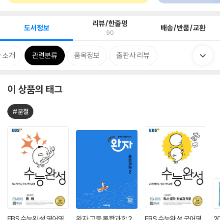
리뷰/한줄평
도서정보
배송/반품/교환
90
 소개
관련분류
품목정보
출판사 리뷰
이 상품의 태그
#분철
EBS 수능완성 영어영
완자 고등 통합과학 2
EBS 수능완성 국어영
2