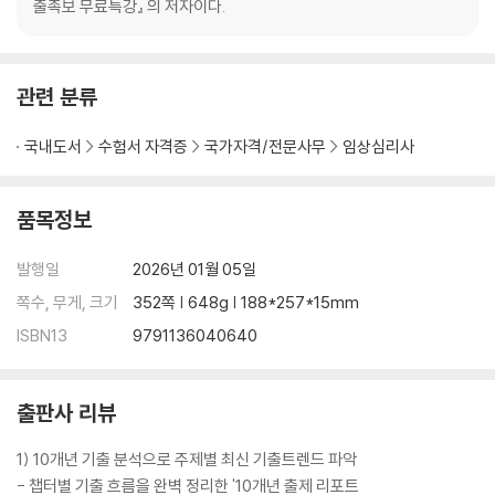
출족보 무료특강』 의 저자이다.
관련 분류
국내도서
수험서 자격증
국가자격/전문사무
임상심리사
품목정보
발행일
2026년 01월 05일
쪽수, 무게, 크기
352쪽 | 648g | 188*257*15mm
ISBN13
9791136040640
출판사 리뷰
1) 10개년 기출 분석으로 주제별 최신 기출트렌드 파악
- 챕터별 기출 흐름을 완벽 정리한 '10개년 출제 리포트