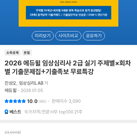
미리보기
사이즈비교
공유하기
소득공제
분철
2026 에듀윌 임상심리사 2급 실기 주제별×회차
별 기출문제집+기출족보 무료특강
진성오
임상심리LAB
저
에듀윌
2026.01.05.
10.0
판매지수
3,090
90
베스트
국가자격/전문사무 top100 21주
23,000
원