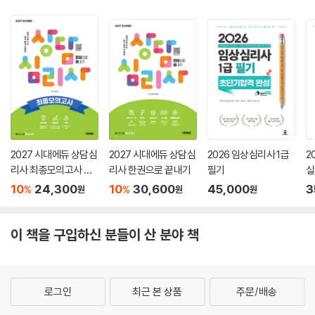
2027 시대에듀 상담심
2027 시대에듀 상담심
2026 임상심리사 1급
2
리사 최종모의고사 한
리사 한권으로 끝내기
필기
실
권으로 끝내기
10
24,300
10
30,600
45,000
3
%
%
원
원
원
이 책을 구입하신 분들이 산 분야 책
로그인
최근 본 상품
주문/배송