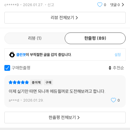
요한데 시간을 절약하게 해줄 수험서라고 생각해요.공부
c*****9
2026.01.27.
신고
0
댓글
0
해야 하는 내용의 주제별&회차별로 문제가 정리되어 있
으니 어느 주제에서는 어떤 문제가 많이 빈출되고
리뷰 전체보기
리뷰
1
한줄평
89
클린봇
이 부적절한 글을 감지 중입니다.
설정
구매한줄평
추천순
종이책
구매
이제 실기만 따면 되니까 에듀윌꺼로 도전해보려고 합니다.
a***d
2026.01.29.
0
한줄평 전체보기