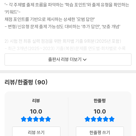
’- 각 주제별 출제 흐름을 파악하는 ’학습 포인트’와 출제 유형을 확인하는
‘키워드’-
채점 포인트를 기반으로 제시하는 상세한 '모범 답안’
- 변형/신유형 문제 출제 가능성도 대비하는 ‘추가 답안’, ‘보충 개념’
2) 시험 전 최종 실력 점검을 위한 회차별 기출 9회분(2025년 포함)
- 최근 3개년(2025~2023) 기출(복원)문제를 연도별·회차별로 수록
- 회차별 출제 유형에 따라 중요 개념 및 빈출, 신유형 확인
출판사 리뷰 더보기
- 가능한 모든 답안을 정리한 ‘한눈에 보는 모범답안’
3) 최빈출 키워드로만 구성한 [합격당락 기출키워드]
리뷰/한줄평
90
- 최근 10개년(2025~2016) 기출(복원)문제 중 가장 많이 출제된 키워
드 선별
- 챕터별 출제경향·키워드별 출제연도 수록을 통한 중요도 파악
리뷰
한줄평
- 키워드별 핵심만 담은 이론으로 암기와 답안 작성 연습 동시에 가능
10.0
10.0
리뷰 쓰기
한줄평 쓰기