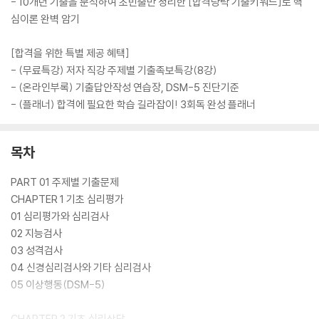
- 10개년 기출을 분석하여 초빈출만 정리한 [합격당락 기출키워드]로 핵
심이론 완벽 암기
[합격을 위한 특별 제공 혜택]
- (무료특강) 저자 직강 주제별 기출족보특강(8강)
- (온라인부록) 기출답안작성 연습장, DSM-5 진단기준
- (플래너) 합격에 필요한 학습 길라잡이! 3회독 완성 플래너
목차
PART 01 주제별 기출문제
CHAPTER 1 기초 심리평가
01 심리평가와 심리검사
02 지능검사
03 성격검사
04 신경심리검사와 기타 심리검사
05 이상행동(DSM-5)
CHAPTER 2 기초 심리상담