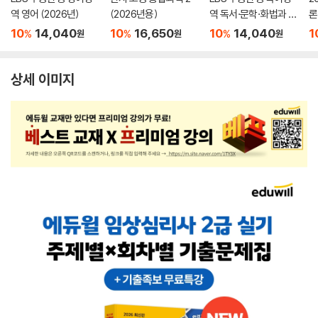
역 영어 (2026년)
(2026년용)
역 독서·문학·화법과 작
론
문 (2026년)
(
10
14,040
10
16,650
10
14,040
1
%
%
%
원
원
원
상세 이미지