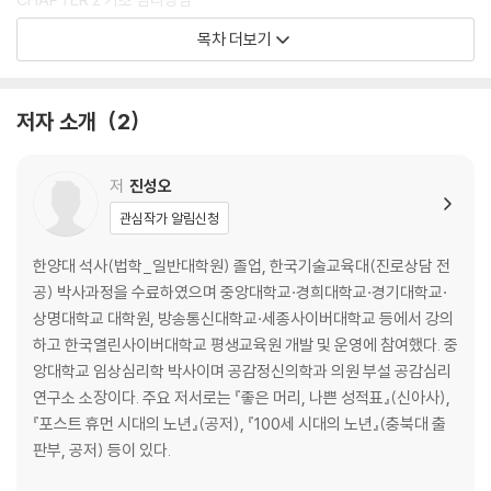
01 심리상담의 실제
목차 더보기
02 심리상담의 주요 이론
03 심리상담의 유형
04 슈퍼비전과 상담자의 윤리
저자 소개
2
CHAPTER 3 심리치료
01 고전적 이론 기반 치료
저
진성오
02 학습이론 기반 치료
관심작가 알림신청
03 특수 영역 치료
04 심리치료의 적용
한양대 석사(법학_일반대학원) 졸업, 한국기술교육대(진로상담 전
공) 박사과정을 수료하였으며 중앙대학교·경희대학교·경기대학교·
CHAPTER 4 자문·심리재활
상명대학교 대학원, 방송통신대학교·세종사이버대학교 등에서 강의
01 자문
하고 한국열린사이버대학교 평생교육원 개발 및 운영에 참여했다. 중
02 심리재활
앙대학교 임상심리학 박사이며 공감정신의학과 의원 부설 공감심리
03 건강심리학
연구소 소장이다. 주요 저서로는 『좋은 머리, 나쁜 성적표』(신아사),
『포스트 휴먼 시대의 노년』(공저), 『100세 시대의 노년』(충북대 출
PART 02 회차별 기출문제
판부, 공저) 등이 있다.
2025년 기출복원문제(1~3회)