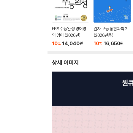
EBS 수능완성 영어영
완자 고등 통합과학 2
역 영어 (2026년)
(2026년용)
10
14,040
10
16,650
%
%
원
원
상세 이미지