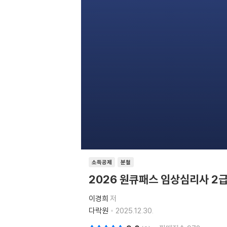
소득공제
분철
2026 원큐패스 임상심리사 2급
이경희
저
다락원
2025.12.30.