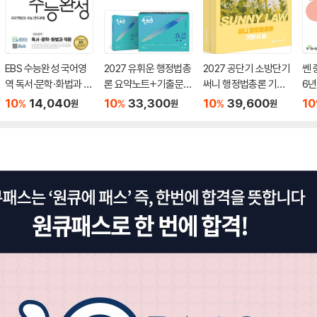
EBS 수능완성 국어영
2027 유휘운 행정법총
2027 공단기 소방단기
쎈 
역 독서·문학·화법과 작
론 요약노트+기출문제
써니 행정법총론 기본
6년
문 (2026년)
(요.플.)
서
10
14,040
10
33,300
10
39,600
10
%
%
%
원
원
원