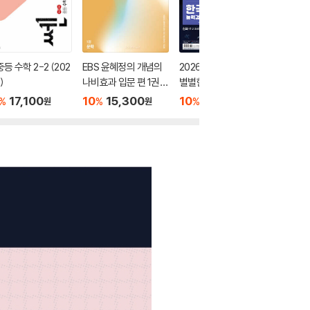
중등 수학 2-2 (202
EBS 윤혜정의 개념의
2026 큰별쌤 최태성의
오투 중학 
)
나비효과 입문 편 1권
별별한국사 한국사능
026년)
문학 (2026년용)
력검정시험 심화(1,2,3
17,100
10
15,300
10
17,100
10
1
%
%
%
%
원
원
원
급) 상