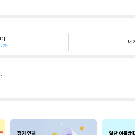
팔기
내 
200원
.