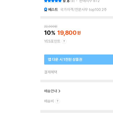
9.8
판매지수
972
8
베스트
국가자격/전문사무 top100 2주
22,000
원
10
19,800
YES포인트
앱 다운 시 1천원 상품권
결제혜택
배송안내
배송비