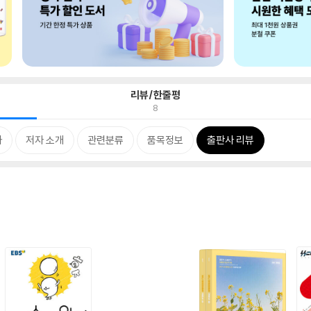
리뷰/한줄평
8
차
저자 소개
관련분류
품목정보
출판사 리뷰