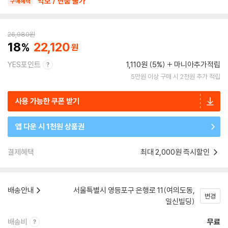
악보 / 반품 불가
구매혜택
26,980
원
18
22,120
YES포인트
1,110원 (5%)
마니아추가적립
5만원 이상 구매 시 2천원 추가 적립
사용 가능한 쿠폰 받기
앱 다운 시 1천원 상품권
결제혜택
최대 2,000원 즉시할인
배송안내
서울특별시 영등포구 은행로 11(여의도동,
변경
일신빌딩)
배송비
무료