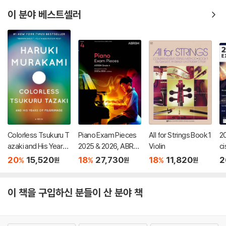
이 분야 베스트셀러
Colorless Tsukuru T
Piano Exam Pieces
All for Strings Book 1
20
azaki and His Years
2025 & 2026, ABRS
Violin
ci
of Pilgrimage
M Grade 4
20
15,520
18
27,730
18
11,820
2
%
%
%
원
원
원
이 책을 구입하신 분들이 산 분야 책