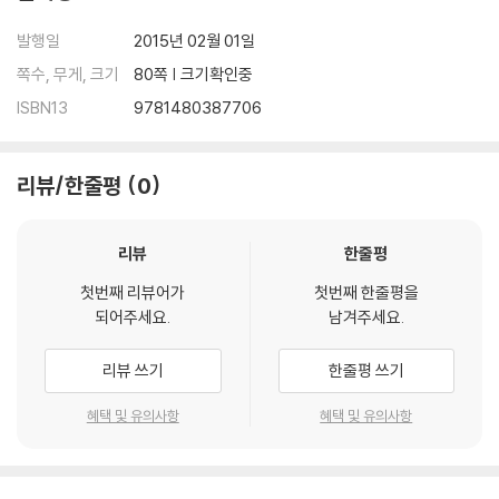
발행일
2015년 02월 01일
쪽수, 무게, 크기
80쪽 | 크기확인중
ISBN13
9781480387706
리뷰/한줄평
0
리뷰
한줄평
첫번째 리뷰어가
첫번째 한줄평을
되어주세요.
남겨주세요.
리뷰 쓰기
한줄평 쓰기
혜택 및 유의사항
혜택 및 유의사항