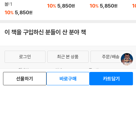
FIRE BALL！ 파이어
치하야 리스타트! 1
아오아시 15
아
볼! 1
10
5,850
10
5,850
1
%
%
원
원
10
5,850
%
원
이 책을 구입하신 분들이 산 분야 책
로그인
최근 본 상품
주문/배송
고객센터 1544-3800
티켓 1544-6399
중고샵 1566-4295
선물하기
바로구매
카트담기
eBook 1:1문의/채팅상담
예스이십사(주) 사업자 정보
이용약관
개인정보처리방침
청소년보호정책
PC버전
회사소개
거래처관계자께
도서홍보
광고
Copyright © YES24 Corp. All Rights Reserved.
MATOM13