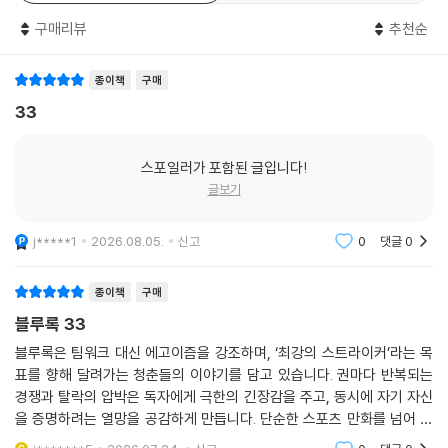
리뷰
27
한줄평
41
구매리뷰
추천순
종이책
구매
33
스포일러가 포함된 글입니다!
글보기
j*****1
2026.08.05.
신고
0
댓글
0
종이책
구매
블루록 33
블루록은 팀워크 대신 에고이즘을 강조하며, ‘최강의 스트라이커’라는 목
표를 향해 달려가는 청춘들의 이야기를 담고 있습니다. 권마다 반복되는
경쟁과 탈락의 압박은 독자에게 극한의 긴장감을 주고, 동시에 자기 자신
을 증명하려는 열망을 공감하게 만듭니다. 단순한 스포츠 만화를 넘어 인