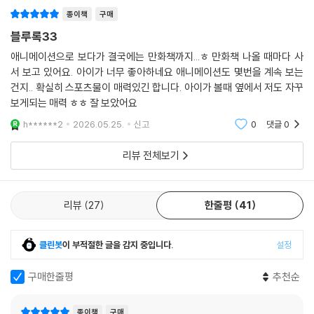
종이책
구매
블루록33
애니메이션으로 보다가 결국에는 만화책까지...ㅎ 만화책 나올 때마다 사
서 보고 있어요. 아이가 너무 좋아하네요 애니메이션도 몇번을 계속 보는
건지.. 확실히 스포츠물이 매력있긴 합니다. 아이가 볼때 옆에서 저도 자꾸
보게되는 매력 ㅎㅎ 잘 보았어요
h******2
2026.05.25.
신고
0
댓글
0
리뷰 전체보기
리뷰
27
한줄평
41
클린봇
이 부적절한 글을 감지 중입니다.
설정
구매한줄평
추천순