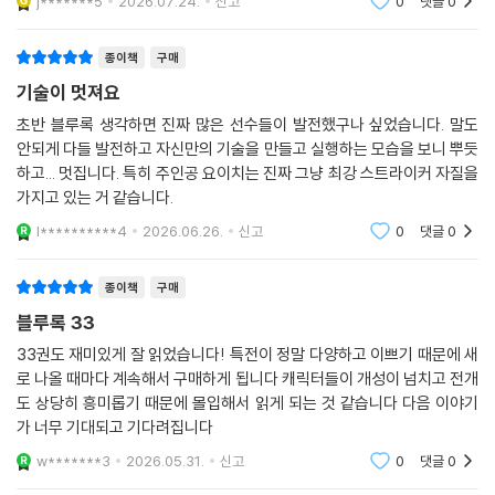
간 본능을 탐구하는 작품입니다.
j*******5
2026.07.24.
신고
0
댓글
0
종이책
구매
기술이 멋져요
초반 블루록 생각하면 진짜 많은 선수들이 발전했구나 싶었습니다. 말도
안되게 다들 발전하고 자신만의 기술을 만들고 실행하는 모습을 보니 뿌듯
하고... 멋집니다. 특히 주인공 요이치는 진짜 그냥 최강 스트라이커 자질을
가지고 있는 거 같습니다.
l**********4
2026.06.26.
신고
0
댓글
0
종이책
구매
블루록 33
33권도 재미있게 잘 읽었습니다! 특전이 정말 다양하고 이쁘기 때문에 새
로 나올 때마다 계속해서 구매하게 됩니다 캐릭터들이 개성이 넘치고 전개
도 상당히 흥미롭기 때문에 몰입해서 읽게 되는 것 같습니다 다음 이야기
가 너무 기대되고 기다려집니다
w*******3
2026.05.31.
신고
0
댓글
0