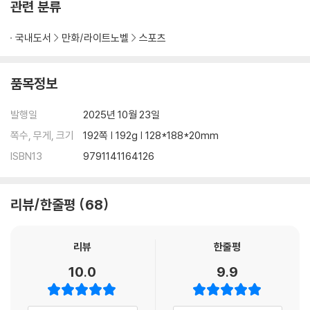
관련 분류
국내도서
만화/라이트노벨
스포츠
품목정보
발행일
2025년 10월 23일
쪽수, 무게, 크기
192쪽 | 192g | 128*188*20mm
ISBN13
9791141164126
리뷰/한줄평
68
리뷰
한줄평
10.0
9.9