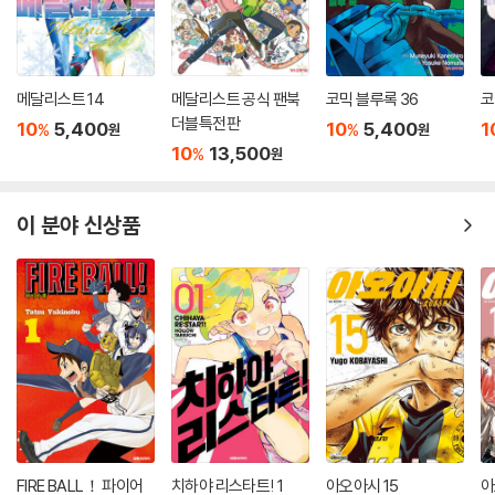
메달리스트 14
메달리스트 공식 팬북
코믹 블루록 36
코
더블특전판
10
5,400
10
5,400
1
%
%
원
원
10
13,500
%
원
이 분야 신상품