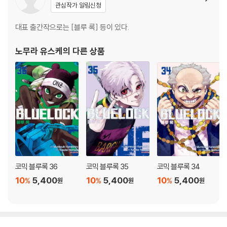
관심작가 알림신청
대표 출간작으로는 [블루 록] 등이 있다.
노무라 유스케
의 다른 상품
코믹 블루록 36
코믹 블루록 35
코믹 블루록 34
10
5,400
10
5,400
10
5,400
%
%
%
원
원
원