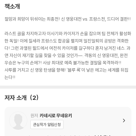
책소개
절망과 희망이 뒤섞이는 최종전! 신 영웅대전 vs. 프랑스전, 드디어 결판!!
라스트 골을 차지하고자 이사기와 카이저가 손을 잡으며 팀 전체가 활성화
한 독일! 이에 질세라 프랑스도 합공을 펼치며 일진일퇴의 공방은 격화한
다! 그런 과열된 필드에서 여전히 카이저를 갈구하다 혼자 남겨진 네스. 과
연 자신이 재기할 길을 찾을 수 있을 것인가―. 격동의 신 영웅대전, 완전
우승은 누구의 손에?! 사상 최대로 예측 불가능한 결말을 목격하라!!
사투를 거치고 신 영웅 탄생을 향해! '블루 록'이 낳은 에고는 세계를 뒤집
는다!!
저자 소개
2
원저
카네시로 무네유키
관심작가 알림신청