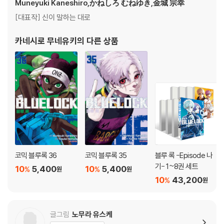
Muneyuki Kaneshiro,かねしろ むねゆき,金城 宗幸
[대표작] 신이 말하는 대로
카네시로 무네유키
의 다른 상품
코믹 블루록 36
코믹 블루록 35
블루 록 -Episode 나
기- 1~8권 세트
10
5,400
10
5,400
%
%
원
원
10
43,200
%
원
글그림
노무라 유스케