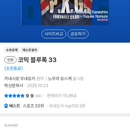
사이즈비교
공유하기
소득공제
베스트셀러
코믹 블루록 33
만화
초판종료
카네시로 무네유키
원저
노무라 유스케
글그림
학산문화사
2025.10.23.
9.9
판매지수
15,864
68
베스트
스포츠
23위
국내도서 top100 2주
6,000
원