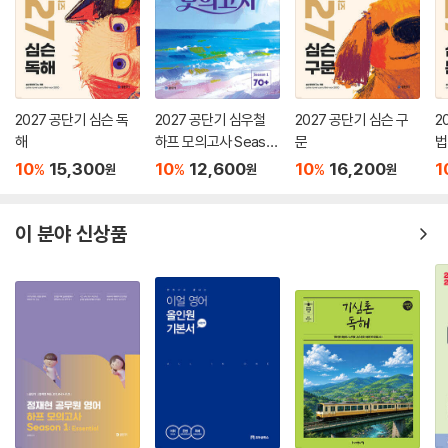
2027 공단기 심슨 독
2027 공단기 심우철
2027 공단기 심슨 구
2
해
하프 모의고사 Seaso
문
법
n 1: 70+
10
15,300
10
12,600
10
16,200
1
%
%
%
원
원
원
이 분야 신상품