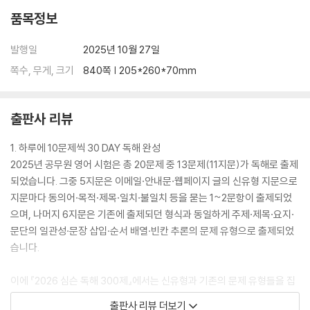
DAY 14
품목정보
DAY 15
DAY 16
발행일
2025년 10월 27일
DAY 17
쪽수, 무게, 크기
840쪽 | 205*260*70mm
DAY 18
DAY 19
DAY 20
출판사 리뷰
DAY 21
DAY 22
1. 하루에 10문제씩 30 DAY 독해 완성
DAY 23
2025년 공무원 영어 시험은 총 20문제 중 13문제(11지문)가 독해로 출제
DAY 24
되었습니다. 그중 5지문은 이메일·안내문·웹페이지 글의 신유형 지문으로
DAY 25
지문마다 동의어·목적·제목·일치·불일치 등을 묻는 1~2문항이 출제되었
DAY 26
으며, 나머지 6지문은 기존에 출제되던 형식과 동일하게 주제·제목·요지·
DAY 27
문단의 일관성·문장 삽입·순서 배열·빈칸 추론의 문제 유형으로 출제되었
DAY 28
습니다.
DAY 29
DAY 30
이에 『2026 심슨 독해 300제』에서는 신유형과 기존의 문제 유형들을 집
중적이고 효율적으로 학습할 수 있도록, 1 DAY에 10문제씩 총 30 DAY 3
구문분석집
출판사 리뷰 더보기