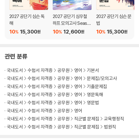
정답/해설
2027 공단기 심슨 독
2027 공단기 심우철
2027 공단기 심슨 문
『2026 심슨 구문 300제』
해
하프 모의고사 Seaso
법
심슨 구문 요약 노트
n 1: 70+
10
15,300
10
12,600
10
15,300
%
%
%
원
원
원
DAY 01
DAY 02
관련 분류
DAY 03
DAY 04
국내도서
수험서 자격증
공무원
영어
기본서
DAY 05
국내도서
수험서 자격증
공무원
영어
문제집/모의고사
DAY 06
국내도서
수험서 자격증
공무원
영어
기출문제집
DAY 07
국내도서
수험서 자격증
공무원
영어
영문독해
DAY 08
국내도서
수험서 자격증
공무원
영어
영문법
DAY 09
국내도서
수험서 자격증
공무원
영어
DAY 10
DAY 11
국내도서
수험서 자격증
공무원
직군별 문제집
교육행정직
DAY 12
국내도서
수험서 자격증
공무원
직군별 문제집
법원직
DAY 13