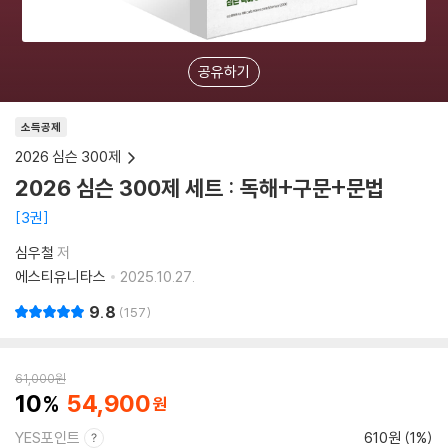
공유하기
소득공제
2026 심슨 300제
2026 심슨 300제 세트 : 독해+구문+문법
3권
심우철
저
에스티유니타스
2025.10.27.
9.8
157
61,000
원
10
54,900
YES포인트
610원 (1%)