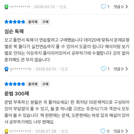
n********t
2026.02.13.
신고
1
댓글
0
종이책
구매
심슨 독해
모고 풀면서 독해 더 연습할려고 구매했습니다 데이20에 맞춰서 문제유형
별로 쭉 풀다가 실전연습까지 풀 수 있어서 도움이 됩니다 해석이랑 보기
별로 안되는 이유까지 풀이되어있어서 공부하기에 수월합니다 강의 없이
혼자해도 큰 무리 없습니다.
g********6
2026.02.10.
신고
1
댓글
0
종이책
구매
문법 300제
문법 부족하신 분들은 꼭 풀어보세요! 한 회차당 10문제씩으로 구성되어
있어 부담없이 풀 수 있고, 둘 중 하나를 고르는 주관식(?)과 객관식 모두
풀어 볼 수 있습니다. 책 왼편에는 문제, 오른편에는 바로 답과 해설이 있어
서 공부하기에도 너무 편해요
s********3
2026.07.28.
신고
0
댓글
0