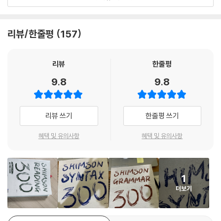
00문제를 수록하였습니다. 이 중 20일은 ‘유형편’ 10일은 ‘실전편’으로 순
차적으로 구성하여, 출제 예상 문제 유형들을 유형별로 먼저 익히고 난 후
『2026 심슨 문법 300제』
실전 감각을 기를 수 있는 모의고사 형식으로 학습을 마무리할 수 있습니
DAY 01
리뷰/한줄평
157
다.
DAY 02
DAY 03
2. 2025년 신경향, 신유형 완벽 반영
리뷰
한줄평
DAY 04
2025 국가직·지방직에서 출제된 문항을 철저하게 연구·분석하여 동일한
DAY 05
9.8
9.8
난이도와 다양한 문제 유형으로 신유형 문제들을 수록하였습니다. ‘유형
DAY 06
편’에는 이메일·안내문·웹페이지 글을 지문 유형마다 총 5개의 DAY로 구
DAY 07
성하였으며 ‘실전편’에서는 DAY마다 2지문·총 3문항의 신유형 문제를 수
DAY 08
리뷰 쓰기
한줄평 쓰기
록하여, 학습자들은 매일 학습을 통해 새로운 문제 유형에 완벽하게 대비
DAY 09
할 수 있습니다.
혜택 및 유의사항
혜택 및 유의사항
DAY 10
DAY 11
3. 친절하고 상세한 문제 해설
DAY 12
『2026 심슨 독해 300제』는 문제의 정답 해설뿐만 아니라 오답률이 높을
DAY 13
1
것으로 예측되는 까다로운 선지들의 오답 해설도 제공합니다. 선지별 상세
DAY 14
더보기
하고 친절한 해설을 통해 출제 의도에 대한 이해도를 높이고 학습 시간을
DAY 15
더 효율적으로 관리할 수 있습니다.
DAY 16
DAY 17