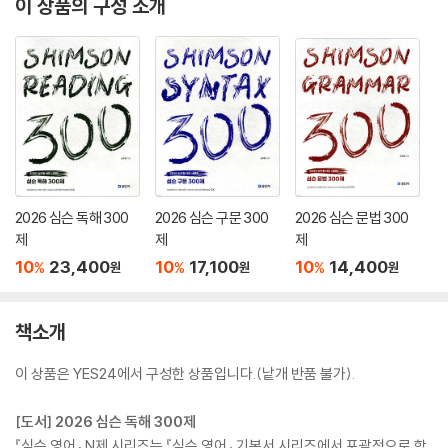
이 상품의 구성 소개
2026 심슨 독해 300
2026 심슨 구문 300
2026 심슨 문법 300
제
제
제
10
23,400
10
17,100
10
14,400
%
%
%
원
원
원
책소개
이 상품은 YES24에서 구성한 상품입니다.(낱개 반품 불가).
[도서] 2026 심슨 독해 300제
『심슨 영어』 N제 시리즈는 『심슨 영어』 기본서 시리즈에서 포괄적으로 학