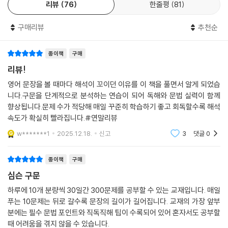
리뷰
76
한줄평
81
DAY 18
DAY 19
구매리뷰
추천순
DAY 20
DAY 21
종이책
구매
DAY 22
리뷰!
DAY 23
영어 문장을 볼 때마다 해석이 꼬이던 이유를 이 책을 풀면서 알게 되었습
DAY 24
니다.구문을 단계적으로 분석하는 연습이 되어 독해와 문법 실력이 함께
DAY 25
향상됩니다.문제 수가 적당해 매일 꾸준히 학습하기 좋고 회독할수록 해석
DAY 26
속도가 확실히 빨라집니다.#연말리뷰
DAY 27
DAY 28
w*******1
2025.12.18.
신고
3
댓글
0
DAY 29
DAY 30
종이책
구매
심슨 구문
하루에 10개 분량씩 30일간 300문제를 공부할 수 있는 교재입니다. 매일
푸는 10문제는 뒤로 갈수록 문장의 길이가 길어집니다. 교재의 가장 앞부
분에는 필수 문법 포인트와 직독직해 팁이 수록되어 있어 혼자서도 공부할
때 어려움을 겪지 않을 수 있습니다.