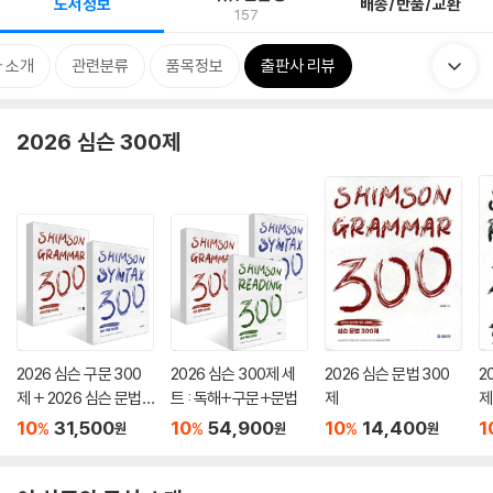
도서정보
배송/반품/교환
157
 소개
관련분류
품목정보
출판사 리뷰
2026 심슨 300제
2026 심슨 구문 300
2026 심슨 300제 세
2026 심슨 문법 300
2
제 + 2026 심슨 문법 3
트 : 독해+구문+문법
제
제
00제 세트
10
31,500
10
54,900
10
14,400
1
%
%
%
원
원
원