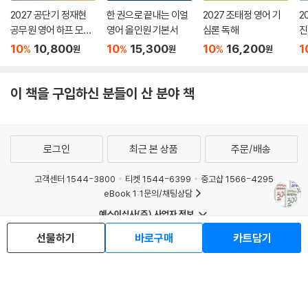
2027 공단기 정재현
한 권으로 끝내는 이얼
2027 조태정 영어 기
2
공무원 영어 하프 모의
영어 올인원 기본서
심론 독해
진
고사 Season 1: Esse
V
10
10,800
10
15,300
10
16,200
1
%
%
%
원
원
원
ntial
이 책을 구입하신 분들이 산 분야 책
로그인
최근 본 상품
주문/배송
고객센터 1544-3800
티켓 1544-6399
중고샵 1566-4295
eBook 1:1문의/채팅상담
예스이십사(주) 사업자 정보
이용약관
개인정보처리방침
청소년보호정책
선물하기
바로구매
카트담기
PC버전
회사소개
거래처관계자께
도서홍보
광고
Copyright © YES24 Corp. All Rights Reserved.
MATOM1