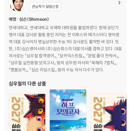
가 DAY마다 수록되어 있다.
DAY 15 빈칸 추론
관심작가 알림신청
DAY 16 이메일
DAY 17 이메일
예명 : 심슨(Shimson)
DAY 18 안내문/웹페이지글
연세대학교, 연세대학교 국제학 대학원을 졸업하였다. 현재 공단기
DAY 19 안내문/웹페이지글
영어 대표 강사로 활동 중인 저자는 전 이투스와 메가스터디 영어영
DAY 20 안내문/웹페이지글
역 대표 강사이자 명실상부한 수능 1타 강사로도 활약한 바 있다. 또
한, (주)심슨영어사와 (주)심슨북스의 대표이사를 겸하고 있다. 대표
실전편
저서로는 『심우철 합격영어』, 『보카익스트림』, 『문법 풀이 전략서』,
DAY 21 실전 모의고사 1회
『심우철 실전동형 모의고사』 등의 공무원 저서와 『독해의 7법칙』,
DAY 22 실전 모의고사 2회
『명품보카』, 『심슨 리딩스킬』 등의 수능 저서 다수가 있다.
DAY 23 실전 모의고사 3회
DAY 24 실전 모의고사 4회
심우철
의 다른 상품
DAY 25 실전 모의고사 5회
DAY 26 실전 모의고사 6회
DAY 27 실전 모의고사 7회
DAY 28 실전 모의고사 8회
DAY 29 실전 모의고사 9회
DAY 30 실전 모의고사 10회