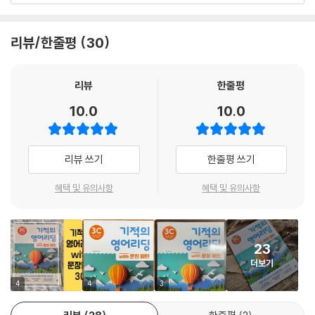
(대상과 시기에 따라 접해야 하는 콘텐츠가 다릅니다.)
저학년은 흥미로운 문학 콘텐츠로 리딩에 쉽게 진입하고,
리뷰/한줄평
30
고학년은 최신 소재의 비문학을 다양하게 읽으며 논리력/사고력을 키웁니
다.
리뷰
한줄평
4. 어휘, 문장, 문법 등의 언어 요소를 순차적으로 강화
10.0
10.0
파닉스부터 어휘, 표현, 문장 구조와 문법까지
읽기 실력 향상의 기반이 되는 언어학습이 함께 이루어집니다.
리뷰 쓰기
한줄평 쓰기
5. 새 교육과정의 핵심 성취기준을 반영
학교 교육과정의 핵심 내용(리딩 유형과 소재, 언어기능)을 단계별로 반영
혜택 및 유의사항
혜택 및 유의사항
하여,
시리즈 학습을 이어가면 자연스럽게 영어교과서의 주요 영역을 커버할 수
있습니다.
23
더보기
6. 자기주도 학습이 쉬워지는 리딩 교재
명확한 하루 학습분량, 친절한 학습 가이드, 편리한 QR 페이지 등을 통해
4
4
3
혼자서도 쉽게 학습을 완주할 수 있습니다.