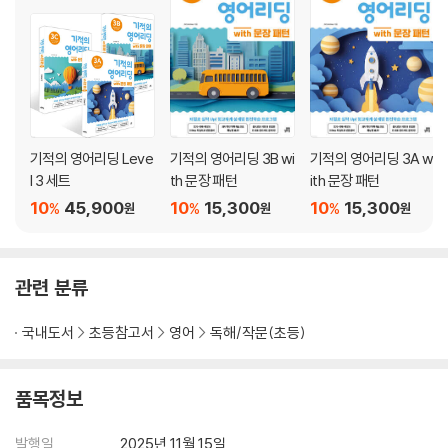
기적의 영어리딩 Leve
기적의 영어리딩 3B wi
기적의 영어리딩 3A w
l 3 세트
th 문장 패턴
ith 문장 패턴
10
45,900
10
15,300
10
15,300
%
%
%
원
원
원
관련 분류
국내도서
초등참고서
영어
독해/작문(초등)
품목정보
발행일
2025년 11월 15일