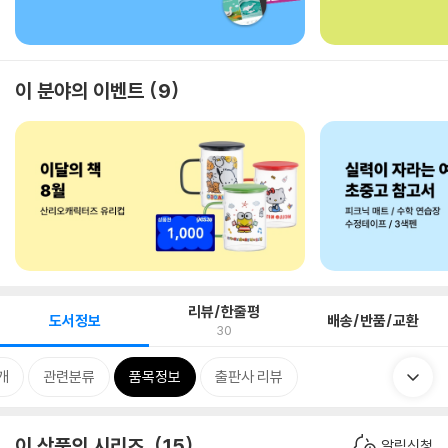
이 분야의 이벤트
9
리뷰/한줄평
도서정보
배송/반품/교환
30
개
관련분류
품목정보
출판사 리뷰
이 상품의 시리즈
15
알림신청