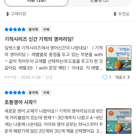
리뷰
28
한줄평
2
구매리뷰
추천순
■ Level 3 특징
정보·지식이 담긴 흥미로운 스토리를 읽으며
종이책
구매
문장 이해에 필수적인 다양한 문형을 익힙니다.
기적시리즈 신간 기적의 영어리딩!
Level 3은 생활 속 규범, 사회·과학 지식이 결합된 이야기 지문으로 구성
길벗스쿨 기적시리즈에서 영어신간이 나왔네요! ＜기적
되어 있습니다. 흥미롭고 실용적인 이야기와 더불어 초대장·안내문·포스
의 영어리딩＞ 레벨별로 중점을 두고 있는 부분을 with
터·표 등 다양한 시각적 자료를 함께 접하며 읽고 이해하는 힘을 기릅니다.
~ 같이 적어두어 교재를 선택하는데 도움을 주고자 한 것
또한 자주 쓰이는 교과서 필수 문형을 집중 학습합니다. 문형에 익숙해지
같아요. 레벨3은 ＜with 문장 패턴＞ 이네요. 각 레벨은
면 리딩 속도와 이해력이 향상되고, 라이팅 활용 능력도 자연스럽게 길러
세권씩 만들어 놓아 충분히 연습할 수 있게 만들었네
i****2
2025.11.29.
신고
1
댓글
0
요. 레벨은 1~6까지 있고, 1~3은 리딩 기초를 다지는 단
집니다.
계이고, 4~6은 리딩 심화 학습서네요. 아직은 1~3단
종이책
구매
■ 일상 이야기뿐 아니라 정보·규칙·지식을 전달하는 유익한 이야기로 구
초등영어 시작!!
성
■ 초대장, 안내문, 포스터, 표 등 다양한 시각 자료를 함께 읽으며 실용 영
새로운 영어 교재가 나왔어요!! 기적의 영어리딩으로 6단
계 커리큘럼이 있는데 현재 1~3단계까지 나왔고 4~6단
어 감각 키우기
계는 나중에 나온데요. 아이와 영어 공부는 파닉스부터 꾸
■ 문장 이해력을 높여주는 필수 문장 패턴을 집중 학습
준히 해왔기에 일단 2단계와 3단계 책을 선택했어요. 3단
■ 키워드를 꼼꼼하게 익힐 수 있는 온라인 단어 학습을 제공