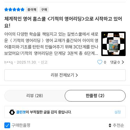
종이책
구매
체계적인 영어 홈스쿨 <기적의 영어리딩>으로 시작하고 있어
요!
아이의 다양한 학습을 책임지고 있는 길벗스쿨에서 새로
운 ＜기적의 영어리딩＞ 영어 교재가 출간되어 아이의 영
어흥미와 기초를 탄탄히 만들어주기 위해 3C단계를 만나
보았어요!기적의 영어리딩은 단계당 3권씩 총 6단계로
구성되어있는데 이번에는 1차적으로 3단계까지 출간되
h**q
2025.11.30.
신고
0
댓글
0
었더라구요! 기적의 영어리딩은 이렇게 유닛이 시작될 때
큐알코드가 있어서 큐알코드를 인식하면 이렇게 길
리뷰 전체보기
리뷰
28
한줄평
2
클린봇
이 부적절한 글을 감지 중입니다.
설정
구매한줄평
추천순