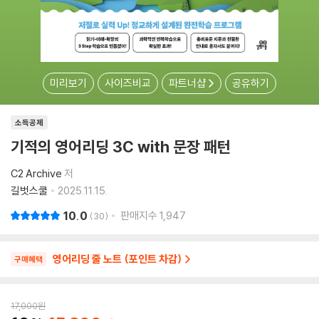
미리보기
사이즈비교
파트너샵
공유하기
소득공제
기적의 영어리딩 3C with 문장 패턴
C2 Archive
저
길벗스쿨
2025.11.15.
10.0
판매지수
1,947
30
영어리딩 줄 노트 (포인트 차감)
구매혜택
17,000
원