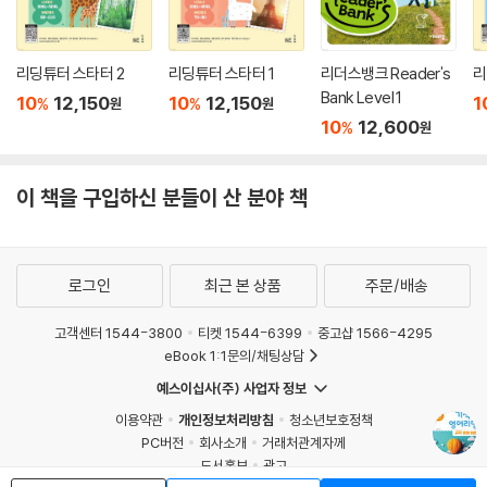
리딩튜터 스타터 2
리딩튜터 스타터 1
리더스뱅크 Reader's
리
Bank Level 1
10
12,150
10
12,150
1
%
%
원
원
10
12,600
%
원
이 책을 구입하신 분들이 산 분야 책
로그인
최근 본 상품
주문/배송
고객센터 1544-3800
티켓 1544-6399
중고샵 1566-4295
eBook 1:1문의/채팅상담
예스이십사(주) 사업자 정보
이용약관
개인정보처리방침
청소년보호정책
PC버전
회사소개
거래처관계자께
도서홍보
광고