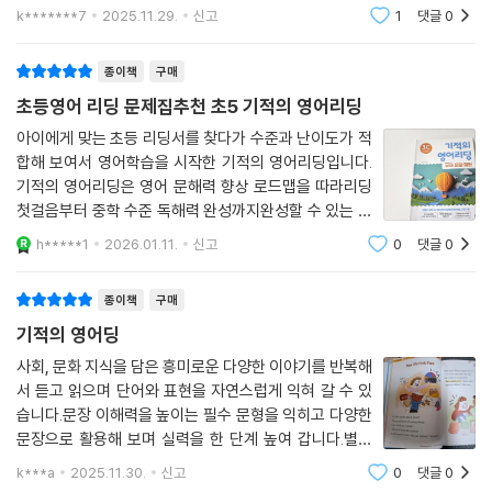
계는 문장패턴을 다루는 교재로 리딩이 정보와 지식이 결
■ 교육부 권장 필수 어휘 200개 습득
k*******7
2025.11.29.
신고
1
댓글
0
합된 스토리의 지문을 듣고 읽으면서 필수 문형을 접하고
■ 초등 5~6학년 교과서 수준의 영어 실력 완성
문장 이해력을 높일 수 있었어요. 문장도 2단
종이책
구매
초등영어 리딩 문제집추천 초5 기적의 영어리딩
아이에게 맞는 초등 리딩서를 찾다가 수준과 난이도가 적
합해 보여서 영어학습을 시작한 기적의 영어리딩입니다.
기적의 영어리딩은 영어 문해력 향상 로드맵을 따라리딩
첫걸음부터 중학 수준 독해력 완성까지완성할 수 있는 초
등영어문제집입니다.파닉스 이후 첫 리딩 시작부터 중학
h*****1
2026.01.11.
신고
0
댓글
0
수준의 독해력까지 쉽게 완성할 수 있는 교재로 ar, 렉사
일 지수가나와 있어서 수준에 맞는 교재선택
종이책
구매
기적의 영어딩
사회, 문화 지식을 담은 흥미로운 다양한 이야기를 반복해
서 듣고 읽으며 단어와 표현을 자연스럽게 익혀 갈 수 있
습니다.문장 이해력을 높이는 필수 문형을 익히고 다양한
문장으로 활용해 보며 실력을 한 단계 높여 갑니다.별책
부록 책에서 문장을 의미단위로 나눠 읽어가면서 영작 연
k***a
2025.11.30.
신고
0
댓글
0
습에 도움이 되었습니다.