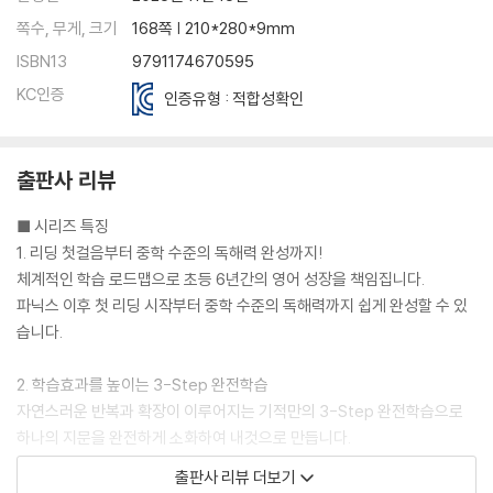
쪽수, 무게, 크기
168쪽 | 210*280*9mm
ISBN13
9791174670595
KC인증
인증유형 : 적합성확인
출판사 리뷰
■ 시리즈 특징
1. 리딩 첫걸음부터 중학 수준의 독해력 완성까지!
체계적인 학습 로드맵으로 초등 6년간의 영어 성장을 책임집니다.
파닉스 이후 첫 리딩 시작부터 중학 수준의 독해력까지 쉽게 완성할 수 있
습니다.
2. 학습효과를 높이는 3-Step 완전학습
자연스러운 반복과 확장이 이루어지는 기적만의 3-Step 완전학습으로
하나의 지문을 완전하게 소화하여 내것으로 만듭니다.
출판사 리뷰 더보기
3. 수준별/대상별로 특화된 읽기 콘텐츠