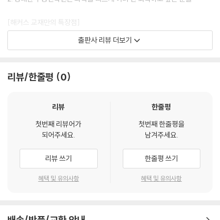
53 부동산신탁
[해커스 교재만의 특장점]
PART 08 부동산 감정평가론
54 감정평가의 의의 및 분류
출판사 리뷰 더보기
1. 방대한 감정평가사 부동산학원론의 핵심 이론을 엄선!
55 가치이론
(1) 방대한 감정평가사 부동산학원론의 이론 중 시험에 자주 출제되는 핵
56 가치발생/형성요인
심 내용을 체계적으로 정리하였습니다.
57 지역분석/개별분석
리뷰/한줄평
0
(2) 콤팩트한 분량으로 구성되어 회독 수를 효과적으로 늘릴 수 있습니다.
58 부동산가치원칙(가격제원칙)
59 감정평가 기본원리
2. 다양한 시각화 자료로 복잡한 이론을 쉽게 이해!
리뷰
한줄평
60 원가법
감정평가사 부동산학원론의 복잡한 이론을 다양한 그림과 도표 및 체계도
61 거래사례비교법
첫번째 리뷰어가
첫번째 한줄평을
로 시각화하여 한눈에 이해할 수 있습니다.
62 수익환원법 개요
되어주세요.
남겨주세요.
63 환원이율(자본환원율)
[해커스 감정평가사ㅣca.Hackers.com]
64 임대료 구하는 법
리뷰 쓰기
한줄평 쓰기
65 감정평가 원칙
1. 본 교재 인강(할인쿠폰 수록)
66 물건별 평가방법
혜택 및 유의사항
혜택 및 유의사항
2. 감정평가사 무료 특강
67 부동산가격공시제도
68 토지특성
배송/반품/교환 안내