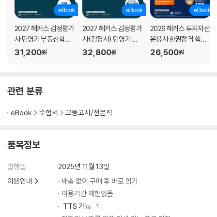
22 부동산정책 일반
23 외부효과와 지역지구제
2027 해커스 감정평가
2027 해커스 감정평가
2026 해커스 투자자산
24 임대주택정책
사 민영기 부동산학원
사(감평사) 민영기 부
운용사 한권합격 핵심
25 분양가상한제와 선분양제도
론 1차 기출+예상문제
동산학원론 1차 기본서
개념+적중문제+공식
31,200
32,800
26,500
26 조세부과의 효과
원
원
원
집
(감정평가사 1차 시험
노트
27 주요 부동산 조세
대비)
28 주요 부동산제도
관련 분류
PART 05 부동산투자론
29 부동산투자와 레버리지
eBook
수험서
고등고시/전문직
30 위험과 수익률
31 평균-분산 지배원리
품목정보
32 부동산포트폴리오
33 화폐의 시간가치
발행일
2025년 11월 13일
34 현금흐름 추정
35 비할인법
이용안내
배송 없이 구매 후 바로 읽기
36 할인법
이용기간 제한없음
TTS 가능
PART 06 부동산금융론