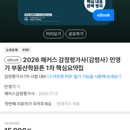
미리보기
공유하기
소득공제
PDF
2026 해커스 감정평가사(감평사) 민영
eBook
기 부동산학원론 1차 핵심요약집
감정평가사 1차 시험 대비
스마트한 PDF 필기 기능을 사용해 보세요!
민영기
저
해커스감정평가사
2025.11.13.
첫번째 리뷰어가 되어주세요
판매지수
108
15,000
원