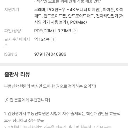
저작권 보호를 위해 인쇄 기능 제공 안함
37 부동산금융 개관
지원기기
크레마, PC(윈도우 - 4K 모니터 미지원), 아이폰, 아이
38 금리결정방식에 따른 모기지
패드, 안드로이드폰, 안드로이드패드, 전자책단말기(저
39 원리금분배방식에 따른 모기지
사양 기기 사용 불가), PC(Mac)
40 역모기지 상품
파일/용량
PDF(DRM) | 3.71MB
41 유동화 및 증권화
글자 수/ 페이지
약 154쪽
42 리츠(REITs)
수
43 기타 금융상품
ISBN13
9791174040886
PART 07 부동산관리 및 개발론
44 토지이용현상
출판사 리뷰
45 부동산개발과 위험
46 부동산개발사업의 분석
부동산학원론의 핵심만 모아 한 권으로 정리하는 요약집!
47 부동산 유효활용방식
48 부동산관리
[이런 분들에게 추천합니다]
49 부동산마케팅
50 부동산중개 및 에스크로우
1. 감정평가사 부동산학원론 시험에 자주 출제되는 핵심개념만을 효율적
51 공인중개사법 중요부분 발췌
으로 정리하고 싶은 분들
52 부동산권리분석
2. 방대한 부동산학원론 과목을 빠르게 여러 번 회독하고 싶은 분들