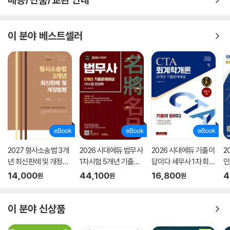
이 분야 베스트셀러
2027 형사소송법 3개
2026 시대에듀 법무사
2026 시대에듀 기출이
2
년 최신판례 및 개정법
1차시험 5개년 기출문
답이다 세무사 1차 회계
인
령(4판)
제해설
학개론 기출문제해설 1
끝
14,000
44,100
16,800
4
원
원
원
0개년
이 분야 신상품