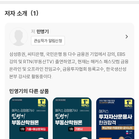
07 수요와 공급
08 균형조건과 이동
저자 소개
1
09 탄력성과 기울기
10 탄력성과 응용
11 부동산경기변동
저
민영기
12 거미집이론
관심작가 알림신청
PART 03 부동산시장론
삼성증권, 씨티은행, 국민은행 등 다수 금융권 기업에서 강의, EBS
13 부동산시장의 개념 및 특성
강의 및 RTN(부동산TV) 출연하였고, 현재는 해커스 패스닷컴 금융
14 디파스퀠리-위튼(DiPasquale&Wheaton)모형
온라인 및 오프라인 전임교수, 금융투자협회 등록교수, 한국생산성
15 효율적 시장론
본부 강사로 활동중이다.
16 주거분리와 여과현상
17 지대론
민영기
의 다른 상품
18 산업입지론
19 상권이론
20 도시공간(내부)구조이론
PART 04 부동산정책론
21 시장실패와 정부개입