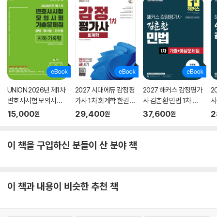
UNION 2026년 제1차
2027 시대에듀 감정평
2027 해커스 감정평가
2
변호사시험 모의시험
가사 1차 회계학 한권으
사 김춘환 민법 1차 기
사
사례·기록형
로 끝내기
출+예상문제집
계
15,000
29,400
37,600
2
원
원
원
문
이 책을 구입하신 분들이 산 분야 책
이 책과 내용이 비슷한 추천 책