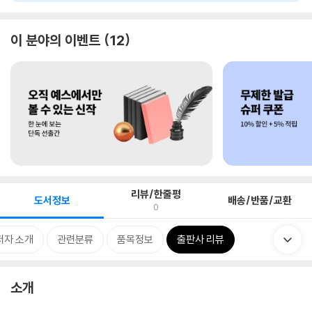
이 분야의 이벤트
12
리뷰/한줄평
도서정보
배송/반품/교환
0
저자 소개
관련분류
품목정보
출판사 리뷰
소개