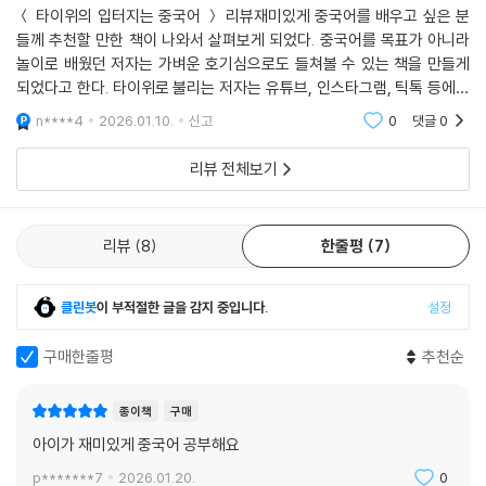
＜ 타이위의 입터지는 중국어 ＞ 리뷰재미있게 중국어를 배우고 싶은 분
들께 추천할 만한 책이 나와서 살펴보게 되었다. 중국어를 목표가 아니라
놀이로 배웠던 저자는 가벼운 호기심으로도 들쳐볼 수 있는 책을 만들게
되었다고 한다. 타이위로 불리는 저자는 유튜브, 인스타그램, 틱톡 등에서
총 40만 명의 팔로워를 보유한 한·중 크리에이터이다.
n****4
2026.01.10.
신고
0
댓글
0
리뷰 전체보기
리뷰
8
한줄평
7
클린봇
이 부적절한 글을 감지 중입니다.
설정
구매한줄평
추천순
종이책
구매
아이가 재미있게 중국어 공부해요
p*******7
2026.01.20.
0