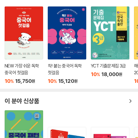
NEW 가장 쉬운 독학
착! 붙는 중국어 독학
YCT 기출문제집 3급
해
중국어 첫걸음
첫걸음
2
10
18,000
%
원
10
15,750
10
15,120
1
%
%
원
원
이 분야 신상품