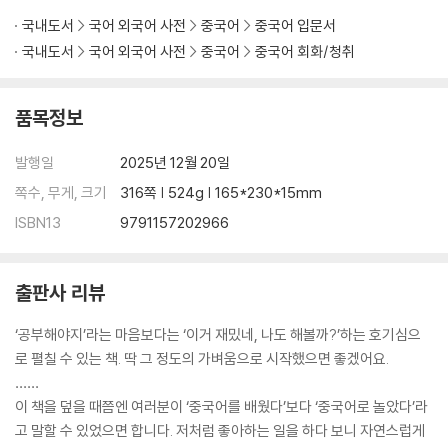
Unit 20 나 또 살쪘어.
국내도서
국어 외국어 사전
중국어
중국어 입문서
Unit 21 나 좀 쉴게.
국내도서
국어 외국어 사전
중국어
중국어 회화/청취
Unit 22 나 가스라이팅 당했어.
Unit 23 너 그냥 거절해 버려.
Unit 24 제가 말주변이 좋지 않아서요.
품목정보
Unit 25 이 에그타르트는 별로 안 달달하네.
Unit 26 실례하겠습니다.
발행일
2025년 12월 20일
Unit 27 너 아무래도 요즘 살 빠진 거 같아.
쪽수, 무게, 크기
316쪽 | 524g | 165*230*15mm
Unit 28 근데 굳이 몸매가 좋아야 해요?
ISBN13
9791157202966
Unit 29 저를 스캔하실래요, 아니면 제가 스캔을 할까요?
Unit 30 두부 얼마예요?
Unit 31 걔가 너보다 안 예뻐.
출판사 리뷰
Unit 32 너 하고 싶은 대로 해!
Unit 33 급 땡긴다.
‘공부해야지’라는 마음보다는 ‘이거 재밌네, 나도 해볼까?’하는 호기심으
Unit 34 잘 생기긴 무슨!
로 펼칠 수 있는 책. 딱 그 정도의 가벼움으로 시작했으면 좋겠어요.
Unit 35 너희 지금 뭐 하고 있어?
……
Unit 36 얼마나 답답해!
이 책을 덮을 때쯤엔 여러분이 ‘중국어를 배웠다’보다 ‘중국어로 놀았다’라
Unit 37 조금 내로남불이네.
고 말할 수 있었으면 합니다. 저처럼 좋아하는 일을 하다 보니 자연스럽게
Unit 38 쇼츠 보는 것 좀 줄여.