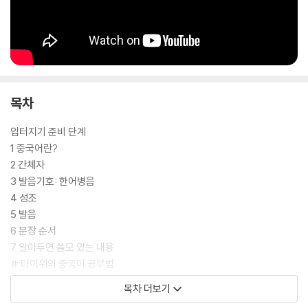
목차
입터지기 준비 단계
1 중국어란?
2 간체자
3 발음기호: 한어병음
4 성조
5 발음
6 문장 순서
7 알아두면 쓸모 있는 내용
# 타이위의 중국어 공부법
목차 더보기
입터지기 시작_타이위랑 놀아 볼 에피소드!