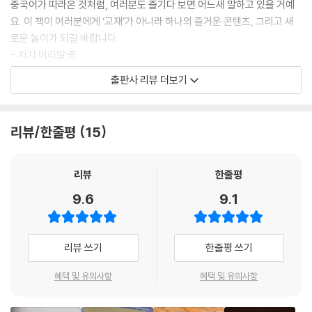
중국어가 따라온 것처럼, 여러분도 즐기다 보면 어느새 말하고 있을 거예
Unit 39 너 잘 좀 생각해 봐.
요. 이 책이 여러분에게 ‘교재’가 아니라 하나의 즐거운 콘텐츠, 그리고 새
Unit 40 연락할 수 있는 방법이 없어요.
로운 놀이가 되길 바랍니다.
Unit 41 마라탕 한 그릇 주세요.
- 저자 머리말 중
Unit 42 너 왜 연애 안 해?
출판사 리뷰 더보기
Unit 43 내가 실수로 스포했네.
저자의 머리말 내용처럼 이 책을 읽는 내내 공부를 한다는 생각보다는 재
Unit 44 너 오랫동안 연애 못 해 봤지?
미난 이야기 책을 읽고 있다는 생각이 들었습니다. 책을 덮었을 땐, 주변 사
Unit 45 너 갈수록 정떨어져.
람에게 이야기해 주고 싶은 재밌는 이야깃거리가 생겼다는 생각과 함께 기
리뷰/한줄평
15
Unit 46 나 진짜 더 이상 못 보겠다!
분까지 즐거워졌고요. 지금까지 언어 공부를 시작할 때 비장한 마음가짐이
Unit 47 너 어디서 왔어?
필요했다면, 이 책은 그럴 필요가 없습니다. 그냥 가벼운 마음으로 시작해
Unit 48 꼭 처음 먹어 보는 사람같이 먹냐.
서 실컷 웃으며 끝나도 머릿속에는 재밌는 많은 문장이 기억에 남게 될 것
리뷰
한줄평
Unit 49 너는 도대체 언제쯤 철이 들래?
입니다!
9.6
9.1
Unit 50 밥을 먹든지, 눕든지.
이 책과 함께 중국어 재미있게 시작해 보세요!
리뷰 쓰기
한줄평 쓰기
혜택 및 유의사항
혜택 및 유의사항