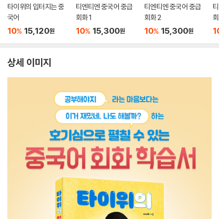
타이위의 입터지는 중
티엔티엔 중국어 중급
티엔티엔 중국어 중급
티
국어
회화 1
회화 2
회
10
15,120
10
15,300
10
15,300
1
%
%
%
원
원
원
상세 이미지