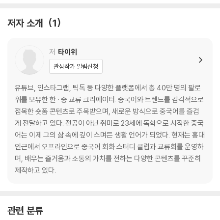
Unit 01 사진 한 장만 찍어 주세요.
Unit 02 당도는 절반으로 하고, 얼음은 빼 주세요.
저자 소개
1
Unit 03 체크인 하려고요.
Unit 04 너는 반드시 성공할 거야.
Unit 05 내가 쏠게.
저
타이위
Unit 06 경찰에 신고 좀 도와주시겠어요?
관심작가 알림신청
Unit 07 이 요금제는 데이터가 얼마나 포함되어 있나요?
Unit 08 우리는 아싸인 셈이지.
유튜브, 인스타그램, 틱톡 등 다양한 플랫폼에서 총 40만 명의 팔로
Unit 09 진짜 동안이다.
워를 보유한 한 · 중 교류 크리에이터. 중국어와 트렌드를 감각적으로
Unit 10 너 30일 만에 3kg을 감량할 용기가 있어?
접목한 숏폼 콘텐츠로 주목받으며, 새로운 방식으로 중국어를 즐겁
Unit 11 또 시작이네!
게 전달하고 있다. 전공이 아닌 취미로 23세에 독학으로 시작한 중국
Unit 12 많이 맵게 해 주세요.
어는 이제 그의 삶 속에 깊이 스며든 생활 언어가 되었다. 현재는 홍대
Unit 13 네 멋대로 이야기하지 마!
인근에서 오프라인으로 중국어 회화 스터디 클럽과 교류회를 운영하
Unit 14 내가 너한테 소개해 줄게.
며, 배우는 즐거움과 소통의 가치를 전하는 다양한 콘텐츠를 꾸준히
Unit 15 세 살배기도 알겠다.
제작하고 있다.
Unit 16 나도 일부러 그러는 거 아니잖아.
Unit 17 나 어디서 너 본 적 있는 것 같아.
Unit 18 냄새를 맡으니 너무 맛있겠어요.
관련 분류
Unit 19 나 지난달에 장자제에 갔었어.