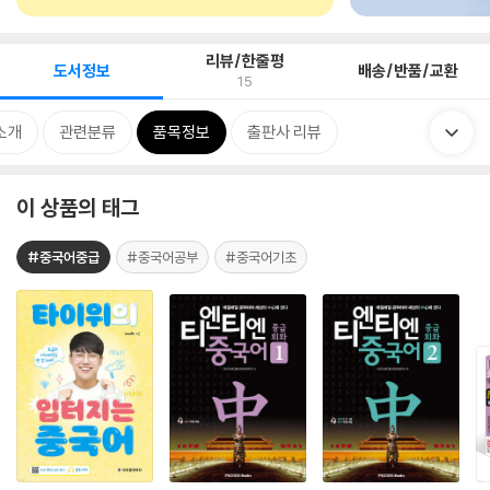
리뷰/한줄평
도서정보
배송/반품/교환
15
소개
관련분류
품목정보
출판사 리뷰
이 상품의 태그
#중국어중급
#중국어공부
#중국어기초