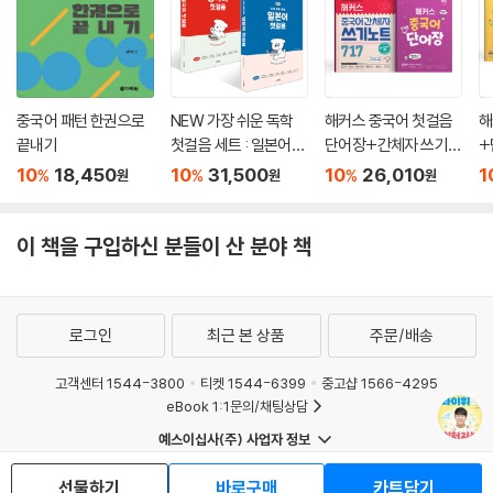
중국어 패턴 한권으로
NEW 가장 쉬운 독학
해커스 중국어 첫걸음
해
끝내기
첫걸음 세트 : 일본어
단어장+간체자 쓰기노
+
+중국어
트 717 세트
노
10
18,450
10
31,500
10
26,010
1
%
%
%
원
원
원
이 책을 구입하신 분들이 산 분야 책
로그인
최근 본 상품
주문/배송
고객센터 1544-3800
티켓 1544-6399
중고샵 1566-4295
eBook 1:1문의/채팅상담
예스이십사(주) 사업자 정보
이용약관
개인정보처리방침
청소년보호정책
선물하기
바로구매
카트담기