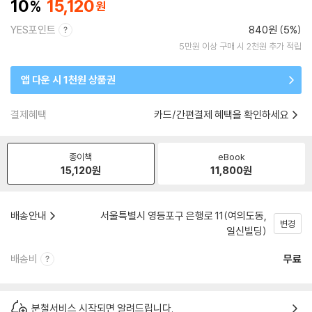
10
15,120
YES포인트
840원 (5%)
5만원 이상 구매 시 2천원 추가 적립
앱 다운 시 1천원 상품권
결제혜택
카드/간편결제 혜택을 확인하세요
종이책
eBook
15,120
원
11,800
원
배송안내
서울특별시 영등포구 은행로 11(여의도동,
변경
일신빌딩)
배송비
무료
분철서비스 시작되면 알려드립니다.