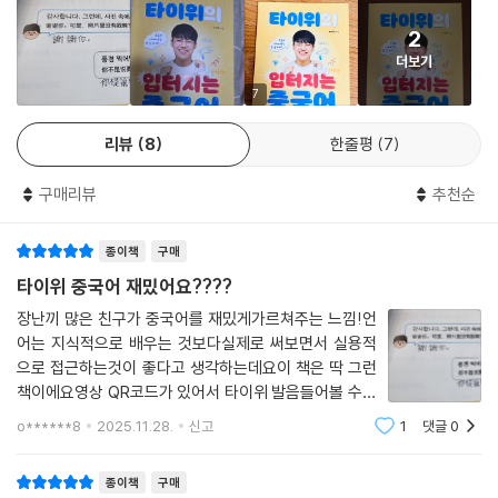
2
더보기
7
리뷰
8
한줄평
7
구매리뷰
추천순
종이책
구매
타이위 중국어 재밌어요????
장난끼 많은 친구가 중국어를 재밌게가르쳐주는 느낌!언
어는 지식적으로 배우는 것보다실제로 써보면서 실용적
으로 접근하는것이 좋다고 생각하는데요이 책은 딱 그런
책이에요영상 QR코드가 있어서 타이위 발음들어볼 수도
있고 최고!!
o******8
2025.11.28.
신고
1
댓글
0
종이책
구매