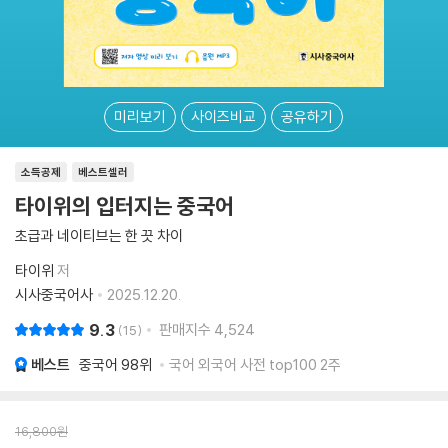
미리보기
사이즈비교
공유하기
소득공제
베스트셀러
타이위의 입터지는 중국어
초급과 네이티브는 한 끗 차이
타이위
저
시사중국어사
2025.12.20.
9.3
판매지수
4,524
15
베스트
중국어
98위
국어 외국어 사전 top100 2주
16,800
원