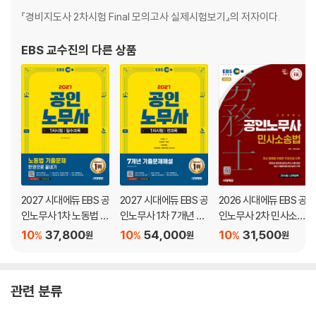
『경비지도사 2차시험 Final 모의고사 실제시험보기』의 저자이다.
EBS 교수진
의 다른 상품
2027 시대에듀 EBS 공
2027 시대에듀 EBS 공
2026 시대에듀 EBS 공
인노무사 1차 노동법 기
인노무사 1차 7개년 기
인노무사 2차 민사소송
출문제 한권으로 끝내
출문제해설
법
10
37,800
10
54,000
10
31,500
%
%
%
원
원
원
기
관련 분류