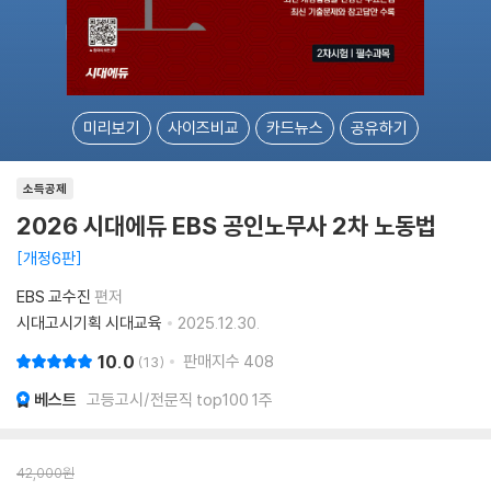
미리보기
사이즈비교
카드뉴스
공유하기
소득공제
2026 시대에듀 EBS 공인노무사 2차 노동법
개정6판
EBS 교수진
편저
시대고시기획 시대교육
2025.12.30.
10.0
판매지수
408
13
베스트
고등고시/전문직 top100 1주
42,000
원