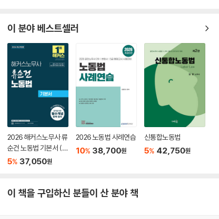
이 분야 베스트셀러
2026 해커스노무사 류
2026 노동법 사례연습
신통합노동법
순건 노동법 기본서 (공
10
38,700
5
42,750
%
%
원
원
인노무사 2차 시험 대
5
37,050
%
원
비)
이 책을 구입하신 분들이 산 분야 책