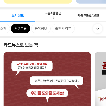
리뷰/한줄평
도서정보
배송/반품/교환
13
 소개
관련분류
품목정보
출판사 리뷰
카드뉴스로 보는 책