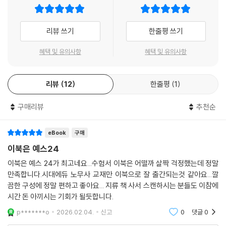
리뷰 쓰기
한줄평 쓰기
혜택 및 유의사항
혜택 및 유의사항
리뷰
12
한줄평
1
구매리뷰
추천순
eBook
구매
이북은 예스24
이북은 예스 24가 최고네요...수험서 이북은 어떨까 살짝 걱정했는데 정말
만족합니다.시대에듀 노무사 교재만 이북으로 잘 출간되는것 같아요...깔
끔한 구성에 정말 편하고 좋아요... 지류 책 사서 스캔하시는 분들도 이참에
시간 돈 아끼시는 기회가 될듯합니다.
p*******o
2026.02.04.
신고
0
댓글
0