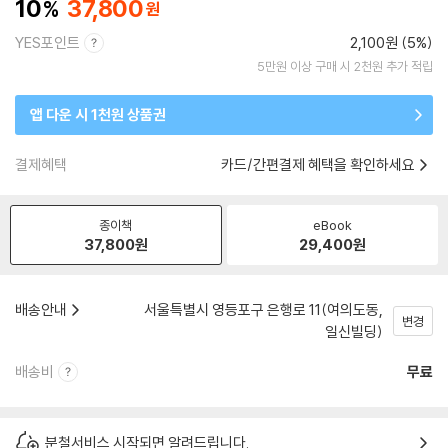
10
37,800
YES포인트
2,100원 (5%)
5만원 이상 구매 시 2천원 추가 적립
앱 다운 시 1천원 상품권
결제혜택
카드/간편결제 혜택을 확인하세요
종이책
eBook
37,800
원
29,400
원
배송안내
서울특별시 영등포구 은행로 11(여의도동,
변경
일신빌딩)
배송비
무료
분철서비스 시작되면 알려드립니다.