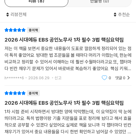
리뷰
8
한줄평
0
리뷰전체
추천순
종이책
2026 시대에듀 EBS 공인노무사 1차 필수 3법 핵심요약집
저는 이 책을 보면서 중요한 내용들이 도표로 깔끔하게 정리되어 있는 점
이 특히 좋았어요. 방대한 법 조문들을 볼 때마다 머리가 아팠는데, 한눈에
비교하고 정리할 수 있어서 이해하는 데 훨씬 수월하더라고요.또, 챕터마
다 빈칸 채우기 문제가 있어서 바로바로 복습하기 좋았어요. 핵심 키워드
를 직접 써보면서 외우니까 그냥 읽기만 할 때보다 훨씬 기억에 오래 남는
h*******6
2026.06.29.
신고
0
댓글
0
것 같더라고요.
종이책
2026 시대에듀 EBS 공인노무사 1차 필수 3법 핵심요약집
1차 시험 준비 시작하면서 방대한 양에 막막했는데, 이 요약집이 딱 눈에
띄더라고요. 특히 법령이랑 기출 지문들을 표로 정리해 놨다고 해서 효율
적으로 공부할 수 있겠다 싶었어요.실제로 책을 보니까 각 챕터마다 빈칸
채우기가 있어서 중요 내용들을 다시 한번 확인하고 넘어갈 수 있었던 점