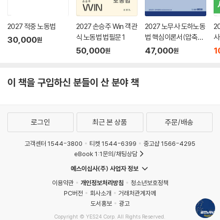
2027 적중 노동법
2027 손승주 Win 객관
2027 노무사 도하노동
2
식 노동법 법필문 1
법 핵심이론서(압축이
사
30,000
원
론+약식OX문제)
50,000
47,000
1
원
원
이 책을 구입하신 분들이 산 분야 책
로그인
최근 본 상품
주문/배송
고객센터 1544-3800
티켓 1544-6399
중고샵 1566-4295
eBook 1:1문의/채팅상담
예스이십사(주) 사업자 정보
이용약관
개인정보처리방침
청소년보호정책
PC버전
회사소개
거래처관계자께
도서홍보
광고
Copyright © YES24 Corp. All Rights Reserved.