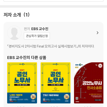
CHAPTER 10 형벌 및 과태료
CHAPTER 11 기타 법령
저자 소개
1
CHAPTER 12 종합문제
PART 02 노동법Ⅱ
편저
EBS 교수진
관심작가 알림신청
CHAPTER 01 총 설
CHAPTER 02 단결권
『경비지도사 2차시험 Final 모의고사 실제시험보기』의 저자이다.
CHAPTER 03 단체교섭권
CHAPTER 04 단체행동권
EBS 교수진
의 다른 상품
CHAPTER 05 노동쟁의조정제도
CHAPTER 06 부당노동행위구제제도
CHAPTER 07 형벌 및 과태료
CHAPTER 08 노사협의회
CHAPTER 09 노동위원회
CHAPTER 10 기타 법령
CHAPTER 11 종합문제