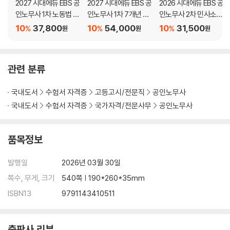
2027 시대에듀 EBS 공
2027 시대에듀 EBS 공
2026 시대에듀 EBS 공
PART 03 민 법
인노무사 1차 노동법 기
인노무사 1차 7개년 기
인노무사 2차 민사소송
출문제 한권으로 끝내
출문제해설
법
10
37,800
10
54,000
10
31,500
제1편 민법총칙
%
%
%
원
원
원
기
CHAPTER 01 민법 서론
CHAPTER 02 권리 일반
CHAPTER 03 권리의 주체
관련 분류
CHAPTER 04 권리의 객체
CHAPTER 05 권리의 변동
국내도서
수험서 자격증
고등고시/전문직
공인노무사
CHAPTER 06 기 간
국내도서
수험서 자격증
국가자격/전문사무
공인노무사
CHAPTER 07 소멸시효
품목정보
제2편 채권총론
CHAPTER 01 채권의 서론
발행일
2026년 03월 30일
CHAPTER 02 채권의 목적
CHAPTER 03 채권의 효력
쪽수, 무게, 크기
540쪽 | 190*260*35mm
CHAPTER 04 다수당사자의 채권관계
ISBN13
9791143410511
CHAPTER 05 채권양도와 채무인수
CHAPTER 06 채권의 소멸
출판사 리뷰