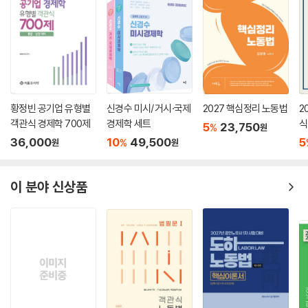
황정빈 공기업 유형별
신경수 미시/거시·국제
2027 핵심정리 노동법
2
객관식 경제학 700제
경제학 세트
식
5
23,750
%
원
36,000
10
49,500
5
%
원
원
이 분야 신상품