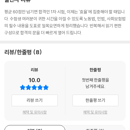
제3편 채권각론
CHAPTER 01 계약총론
평균 60점만 넘기면 합격인 1차 시험, 이제는 '효율'에 집중해야 할 때입니
CHAPTER 02 계약각론
다. 수험생 여러분이 귀한 시간을 아낄 수 있도록 노동법, 민법, 사회보험법
CHAPTER 03 법정채권관계
의 필수 내용을 도표로 일목요연하게 정리했습니다. 반복해서 읽기 편한
CHAPTER 04 종합문제
구성으로 합격의 문을 더 빠르게 열어 드립니다.
PART 04 사회보험법
리뷰/한줄평
8
CHAPTER 01 사회보장기본법
CHAPTER 02 고용보험법
리뷰
한줄평
CHAPTER 03 산업재해보상보험법
10.0
첫번째 한줄평을
CHAPTER 04 국민연금법
남겨주세요.
CHAPTER 05 국민건강보험법
CHAPTER 06 고용보험 및 산업재해보상보험의 보험료징수 등에 관한
리뷰 쓰기
한줄평 쓰기
법률
혜택 및 유의사항
혜택 및 유의사항