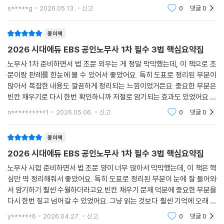
이 좋았어요. 그냥 읽기만 하는 게 아니라 직접 채워보면서 기억에 더 잘 남
s*****g
2026.05.13.
신고
0
댓글
0
는 느낌이었거든
종이책
2026 시대에듀 EBS 공인노무사 1차 필수 3법 핵심요약집
노무사 1차 준비하면서 법 조문 외우는 게 정말 막막했는데, 이 책으로 조
문이랑 판례를 한눈에 볼 수 있어서 좋았어요. 특히 도표로 정리된 부분이
많아서 복잡한 내용도 깔끔하게 정리되는 느낌이었거든요. 중요한 부분은
빈칸 채우기로 다시 한번 확인하니까 저절로 암기되는 효과도 있었어요.저
는 주로 자투리 시간에 이 책을 봤는데, 핵심 내용만 딱딱 짚어줘서 짧은 시
n**********1
2026.05.06.
신고
0
댓글
0
간에도 효율
종이책
2026 시대에듀 EBS 공인노무사 1차 필수 3법 핵심요약집
노무사 시험 준비하면서 법 조문 양이 너무 많아서 막막했는데, 이 책은 핵
심만 딱 정리해줘서 좋았어요. 특히 도표로 정리된 부분이 눈에 잘 들어와
서 암기하기 훨씬 수월하더라고요.빈칸 채우기 문제 덕분에 중요한 부분을
다시 한번 짚고 넘어갈 수 있었어요. 그냥 읽는 것보다 훨씬 기억에 오래 남
는 것 같아요. 문제를 풀면서 내가 뭘 모르는지 정확히 파악할 수 있어서 좋
y******6
2026.04.27.
신고
0
댓글
0
았습니다.