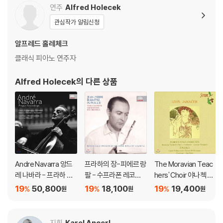
erto No.5)
연주
Alfred Holecek
관심작가 알림신청
알프레드 홀레체크
클래식 피아노 연주자
Alfred Holecek
의 다른 상품
Andre Navarra 앙드
프라하의 장-피에르 랑
The Moravian Teac
레 나바라 - 프라하 레
팔 - 수프라폰 레코딩
hers' Choir 야나첵 유
코딩: 수프라폰 녹음 전
전집: 벤다, 프로코피예
명 남성 합창음악 (Jan
19
50,800
19
18,100
19
19,400
%
%
%
원
원
원
집 (Prague Recordin
프, 슈타미츠 (Jean-Pi
acek: Nine Famous
gs - The Complete
erre Rampal in Pragu
Male Choruses)
Supraphon Recordi
e - The Complete S
지휘
Karel Ancerl