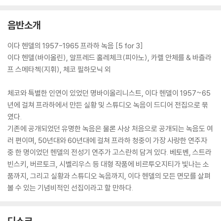
음반소개
이다 헨델의 1957-1965 프라하 녹음 [5 for 3]
이다 헨델(바이올린), 알프레드 홀레체크(피아노), 카렐 안체를 & 바츨라
프 스메타첵(지휘), 체코 필하모닉 외
체코와 특별한 인연이 있었던 명바이올리니스트, 이다 헨델이 1957~65
년에 걸쳐 프라하에서 만든 실황 및 스튜디오 녹음이 드디어 전집으로 묶
였다.
기존에 공개되었던 유명한 녹음은 물론 사상 처음으로 공개되는 녹음도 여
러 편이며, 50년대와 60년대에 걸쳐 프라하 청중이 가장 사랑한 연주자
중 한 명이었던 헨델의 전성기 연주가 고스란히 담겨 있다. 베토벤, 스트라
빈스키, 버르토크, 시벨리우스 등 대형 작품에 비르투오지티가 빛나는 소
품까지, 그리고 실황과 스튜디오 녹음까지, 이다 헨델의 모든 면모를 살펴
볼 수 있는 기념비적인 선집이라고 할 만하다.
디스크