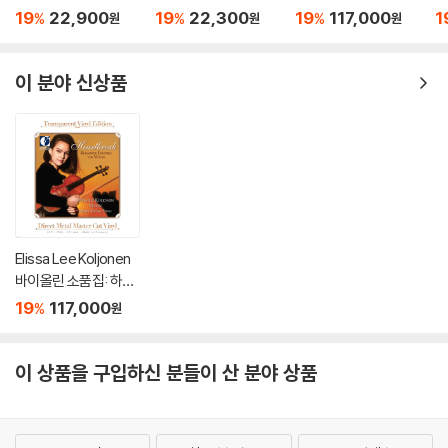
벤: 바이올린 소나타 5
개의 스트라디바리 (12
브레이크 (Heartbrea
집 
19
22,900
19
22,300
19
117,000
1
%
%
%
원
원
원
번 '봄', 9번 '크로이처',
Stradivari)
k: Romantic Encore
4
3번 (Beethoven: Vio
s For Violin) [투명 클
lin Sonatas Nos. 5 "S
리어 컬러 2LP]
이 분야 신상품
pring", 9 'Kreutzer" &
3)
Elissa Lee Koljonen
바이올린 소품집: 하트
브레이크 (Heartbrea
19
117,000
%
원
k: Romantic Encore
s For Violin) [투명 클
리어 컬러 2LP]
이 상품을 구입하신 분들이 산 분야 상품