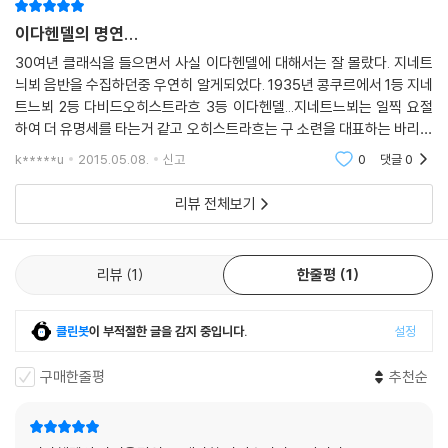
이다헨델의 명연...
30여년 클래식을 들으면서 사실 이다헨델에 대해서는 잘 몰랐다. 지네트
늬뵈 음반을 수집하던중 우연히 알게되었다. 1935년 콩쿠르에서 1등 지네
트느뵈 2등 다비드오히스트라흐 3등 이다헨델...지네트느뵈는 일찍 요절
하여 더 유명세를 타는거 같고 오히스트라흐는 구 소련을 대표하는 바리오
리니스트 지만 이다헨델은 사실 별다른 특징이 없는줄 알았는데 프라하 녹
k*****u
2015.05.08.
신고
0
댓글
0
음반을 듣고 나서 내
리뷰 전체보기
리뷰
1
한줄평
1
클린봇
이 부적절한 글을 감지 중입니다.
설정
구매한줄평
추천순