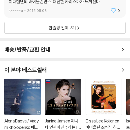
이다헨델의 바이올린연주. 대단한 카리스마가 느껴진다.
k*****u
2015.05.08.
0
한줄평 전체보기
배송/반품/교환 안내
이 분야 베스트셀러
Alena Baeva / Vady
Janine Jansen 야니
Elissa Lee Koljonen
I
m Kholodenko 베토
네 얀센이 연주하는 12
바이올린 소품집: 하트
트