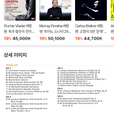
Stefan Vladar 베토
Murray Perahia 베토
Carlos Kleiber 베토
A
벤: 독주 협주곡 전곡집
벤: 피아노 소나타 29
벤: 교향곡 5번 `운명`,
벤
(Beethoven:The So
번 '함머클라비어', 14
7번 - 카를로스 클라이
드
19
45,000
19
50,100
19
44,700
1
%
%
%
원
원
원
lo Concertos) 슈테판
번 '월광' (Beethove
버 (Beethoven: Sym
o
블라다르, 빈 캄머오케
n: Piano Sonatas Op.
phonies Op.67, Op.9
m
스트라
106 'Hammerklavier'
2)
상세 이미지
& Op. 27/2 'Moonligh
t')