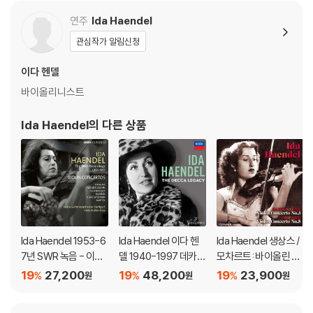
연주
Ida Haendel
관심작가 알림신청
이다 헨델
바이올리니스트
Ida Haendel
의 다른 상품
Ida Haendel 1953-6
Ida Haendel 이다 헨
Ida Haendel 생상스 /
7년 SWR 녹음 - 이다
델 1940-1997 데카
모차르트: 바이올린 협
헨델 (The SWR Rec
녹음 선집 (The Decc
주곡 (Saint-saens: V
19
27,200
19
48,200
19
23,900
%
%
%
원
원
원
ordings 1953-1967)
a Legacy)
iolin Concerto No.3 /
Mozart: Violin Conc