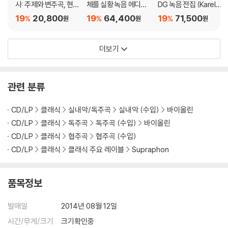
사: 주제와 변주곡, 현
체를 실황 녹음 에디션
DG 녹음 전집 (Karel A
악사중주 2번 (Youth
2집 (Live Recording
ncerl Complete Rec
19
20,800
19
64,400
19
71,500
%
%
%
원
원
원
- Krasa, Ancerl, Sch
s & Concertos Vol.2)
ordings on Philips an
ulhoff)
[7CD 박스세트]
d Deutsche Gramm
더보기
ophon)
관련 분류
CD/LP
클래식
실내악/독주곡
실내악 (수입)
바이올린
CD/LP
클래식
독주곡
독주곡 (수입)
바이올린
CD/LP
클래식
협주곡
협주곡 (수입)
CD/LP
클래식
클래식 주요 레이블
Supraphon
품목정보
발매일
2014년 08월 12일
시간/무게/크기
크기확인중