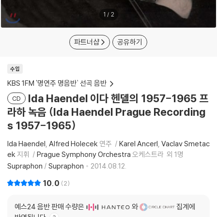
1
/
2
파트너샵
공유하기
수입
KBS 1FM '명연주 명음반` 선곡 음반
Ida Haendel 이다 헨델의 1957-1965 프
CD
라하 녹음 (Ida Haendel Prague Recording
s 1957-1965)
Ida Haendel
Alfred Holecek
연주
Karel Ancerl
Vaclav Smetac
ek
지휘
Prague Symphony Orchestra
오케스트라
외 1명
Supraphon
/
Supraphon
2014.08.12.
10.0
2
예스24 음반 판매 수량은
와
집계에