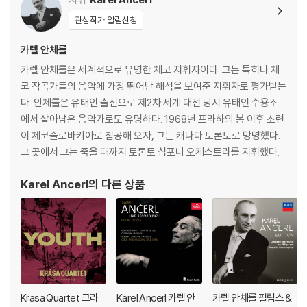
ngs 1953-1966)
upraphon Recordin
관심작가 알림신청
gs: Benda, Prokofie
v, Feld, Stamitz, Ros
카렐 안체를
etti)
카렐 안체를은 세계적으로 유명한 체코 지휘자이다. 그는 특히나 체
코 작곡가들의 음악에 가장 뛰어난 해석을 보여준 지휘자로 평가받는
다. 안체를은 유태인 출신으로 제2차 세계 대전 당시 유태인 수용소
에서 살아남은 음악가로도 유명하다. 1968년 프라하의 봄 이후 소련
이 체코슬로바키아로 침공해 오자, 그는 캐나다 토론토로 망명했다.
그 곳에서 그는 죽을 때까지 토론토 심포니 오케스트라를 지휘했다.
Karel Ancerl
의 다른 상품
Krasa Quartet 크라
Karel Ancerl 카렐 안
카렐 안체를 필립스 &