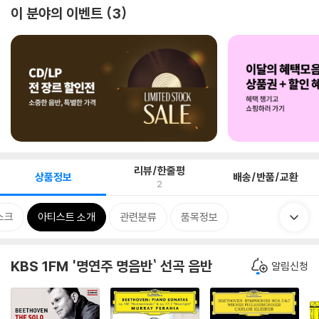
이 분야의 이벤트
3
리뷰/한줄평
상품정보
배송/반품/교환
2
스크
아티스트 소개
관련분류
품목정보
KBS 1FM '명연주 명음반` 선곡 음반
알림신청