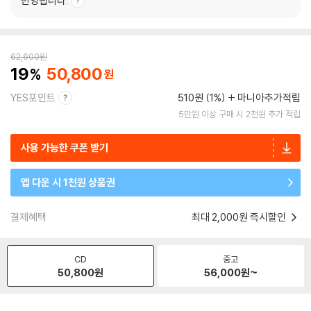
반영됩니다.
62,600
원
19
50,800
YES포인트
510원 (1%)
마니아추가적립
5만원 이상 구매 시 2천원 추가 적립
사용 가능한 쿠폰 받기
앱 다운 시 1천원 상품권
결제혜택
최대 2,000원 즉시할인
CD
중고
50,800
원
56,000
원~