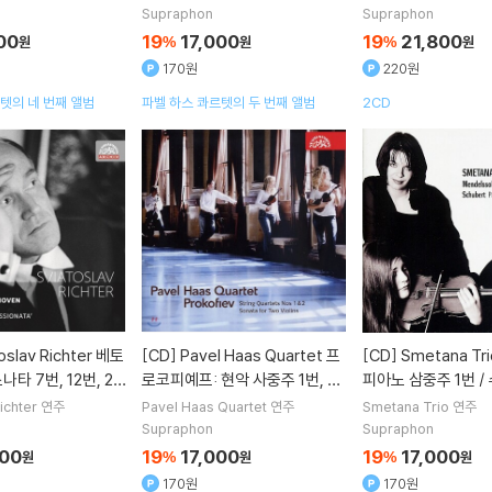
vec
연주
 12 Op.96 'Americ
s)
Supraphon
Supraphon
 Op.106)
00
19
17,000
19
21,800
원
%
원
%
원
170원
220원
텟의 네 번째 앨범
파벨 하스 콰르텟의 두 번째 앨범
2CD
[CD]
Pavel Haas Quartet 프
[CD]
Smetana Trio 멘델스존:
나타 7번, 12번, 23
로코피예프: 현악 사중주 1번, 2
피아노 삼중주 1번 /
eethoven: Piano
번, 두대의 바이올린을 위한 소나
번 (Mendelssohn: 
ichter
연주
Pavel Haas Quartet
연주
Smetana Trio
연주
s.7, 12, 23 ‘Appa
타 (Prokofiev: String Quarte
No.1 / Schubert: P
Supraphon
Supraphon
t Nos.1,2, Sonata For Two Vi
No.2) 스메타나 트
500
19
17,000
19
17,000
원
%
원
%
원
olins)
170원
170원