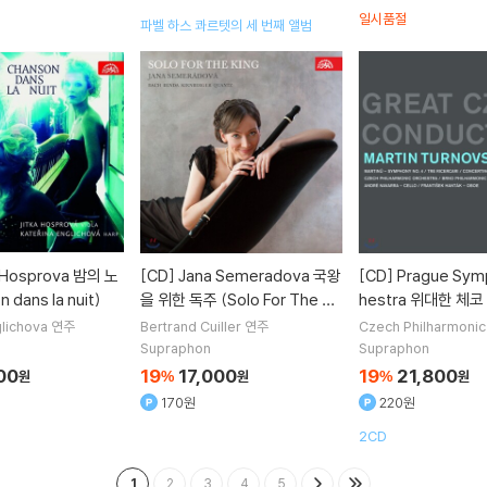
일시품절
파벨 하스 콰르텟의 세 번째 앨범
[CD]
Jana Semeradova 국왕
[CD]
Prague Symphony Orc
 dans la nuit)
을 위한 독주 (Solo For The Kin
hestra 위대한 체코
g)
마르틴 투르노프스키 (
glichova
연주
Bertrand Cuiller
연주
Czech Philharmonic
zech Conductors 
Supraphon
Supraphon
urnovsky)
00
19
17,000
19
21,800
원
%
원
%
원
170원
220원
2CD
1
2
3
4
5