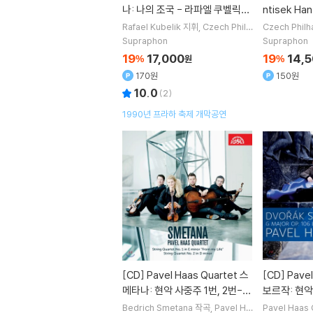
나: 나의 조국 - 라파엘 쿠벨릭
ntisek H
(Smetana: Ma Vlast)
든 / 크로머
Rafael Kubelik
지휘
Czech Philh
Czech Philh
armonic
오케스트라
zart / Hay
Supraphon
Supraphon
Concertos
19
17,000
19
14,
%
원
%
170원
150원
10.0
(
2
)
1990년 프라하 축제 개막공연
[CD]
Pavel Haas Quartet 스
[CD]
Pavel Haas Quartet 드
메타나: 현악 사중주 1번, 2번-
보르작: 현악
파벨 하스 콰르텟 (Smetana: S
리카` 13번 (D
Bedrich Smetana
작곡
Pavel Ha
Pavel Haas 