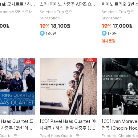
antak 모차르트 / 하이
스키: 피아노 삼중주 A단조 Op.
피아노 트리오 3번 4
: 오보에 협주곡 (Mo
50 / 드보르작: 피아노 삼중주 2
(Dvorak : Piano Tr
armonic
오케스트라
Smetana Trio
연주
Smetana Trio
연주
dn / Kramar: Oboe
번 G단조 (Tchaikovsky: Pian
No.4 'Dumky')
Supraphon
Supraphon
)
o Trio in A Minor Op.50 / Dv
오
500
19
18,100
19
17,000
원
%
원
%
원
orak: Piano Trio No.2 In G Mi
180원
170원
nor Op.26)
일시품절
[CD]
Pavel Haas Quartet 야
[CD]
Ivan Moravec 쇼팽: 녹턴
 사중주 12번 `아메
나체크 / 하스: 현악 사중주 (Jan
전곡 (Chopin: Noc
vorak: String Qu
acek / Haas: String Quartet
s. 1-19) 이반 모라
Quartet
연주
Pavel Haas Quartet
연주
Frederic Chopin
작