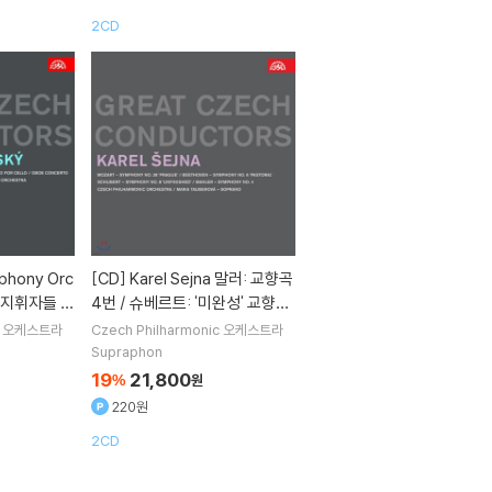
2CD
[CD]
Karel Sejna 말러: 교향곡
 지휘자들 -
4번 / 슈베르트: '미완성' 교향곡
Great C
(Mahler: Symphony No. 4 in
오케스트라
Czech Philharmonic
오케스트라
- Martin T
G major / Schubert: Symph
Supraphon
ony No. 8 in B minor, D759
19
21,800
%
원
'Unfinished')
220원
2CD