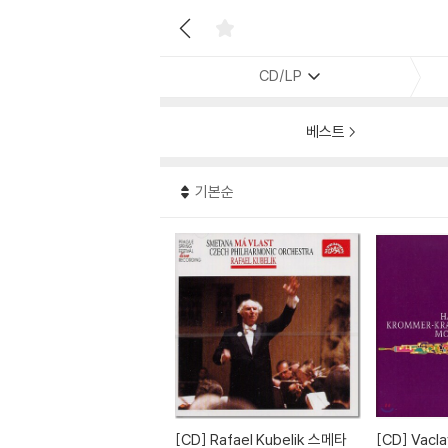
CD/LP
베스트
기본순
[CD]
Rafael Kubelik 스메타
[CD]
Vaclav Smetacek, Fra