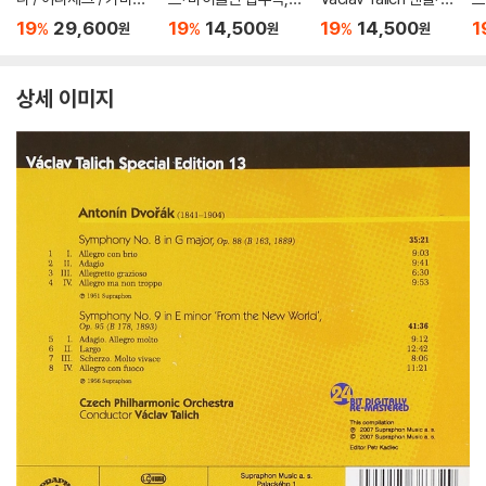
비츠 (Smetana / Jan
클라리넷 협주곡 (Moz
보에 협주곡 / 바흐: 피
안
19
29,600
19
14,500
19
14,500
1
%
%
%
원
원
원
acek / Kovarovic) 바
art: Violin Concerto,
아노 협주곡 (Handel:
수
츨라프 탈리히
Clarinet Concerto)
Oboe Concerto Hw
바츨라프 탈리히
v 287 / Bach: Piano
상세 이미지
Concerto Bwv 105
2) 바츨라프 탈리히