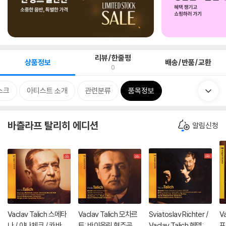
리뷰/한줄평
상품정보
배송/반품/교환
0
스크
아티스트 소개
관련분류
품목정보
바츨라프 탈리히 에디션
알림신청
Vaclav Talich 스메타
Vaclav Talich 모차르
Sviatoslav Richter /
V
나 / 야나체크 / 카바로
트: 바이올린 협주곡,
Vaclav Talich 헨델: 오
프