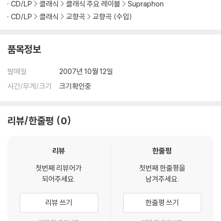
CD/LP
클래식
클래식 주요 레이블
Supraphon
CD/LP
클래식
교향곡
교향곡 (수입)
품목정보
발매일
2007년 10월 12일
시간/무게/크기
크기확인중
리뷰/한줄평
0
리뷰
한줄평
첫번째 리뷰어가
첫번째 한줄평을
되어주세요.
남겨주세요.
리뷰 쓰기
한줄평 쓰기