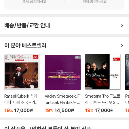
혜택 및 유의사항
혜택 및 유의사항
배송/반품/교환 안내
이 분야 베스트셀러
Rafael Kubelik 스메
Vaclav Smetacek, F
Smetana Trio 드보르
P
타나: 나의 조국 - 라파
rantisek Hantak 모차
작: 피아노 트리오 3번
야
엘 쿠벨릭 (Smetana:
르트 / 하이든 / 크로머:
4번 `둠키` (Dvorak : P
사
19
17,000
19
14,500
19
17,000
1
%
%
%
원
원
원
Ma Vlast)
오보에 협주곡 (Mozar
iano Trios No.3, No.
/ 
t / Haydn / Kramar:
4 'Dumky') 스메타나
et
Oboe Concertos)
트리오
이 상품을 구입하신 분들이 산 분야 상품