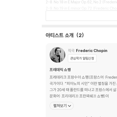
2-8. No.18 in E Major Op.62, No.2 (Freder
2-9. No.19 in E minor Op.72 (Frederic Cho
<음반 소개>
쇼팽: <녹턴> 전곡
이반 모라베츠(피아노)
아티스트 소개
2
이반 모라베츠가 1965년에 커너셔 소사이어티
작곡
Frederic Chopin
가이드>에서 지적했듯이, 모라베츠의 쇼팽 <녹턴
는 시종일관 아름다운 레가토로 피아노 건반 위에
관심작가 알림신청
의 음질을 살려낸 리마스터링과 합리적인 가격이
프레데릭 쇼팽
프레데리크 프랑수아 쇼팽(프랑스어: Frederic
곡가이다. “피아노의 시인” 이란 별칭을 가진 쇼팽
그가 20세 때 폴란드를 떠나고 프랑스에서 살게 
문화어: 프리데리끄 프란찌쉐끄 쇼뺑)이
펼쳐보기