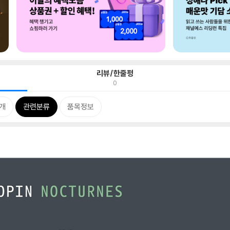
리뷰/한줄평
0
개
관련분류
품목정보