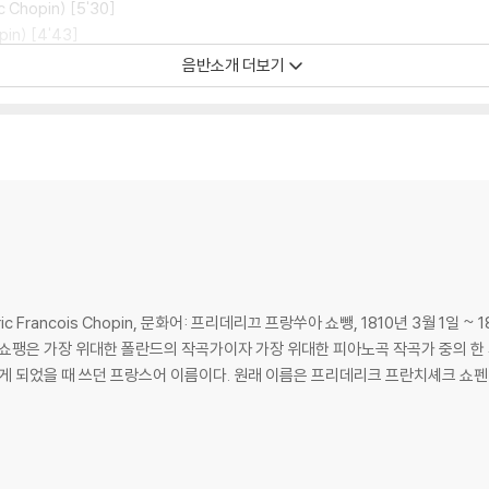
ic Chopin) [5'30]
pin) [4'43]
음반소개 더보기
에서 녹음했던 쇼팽 <녹턴> 전곡반이 뛰어난 수프라폰의 리마스터링으로 새롭게
>은 발매 즉시부터 역사상 최고의 쇼팽 녹음 중 하나로 찬사를 받았으며 지금까
서 노래를 부르며, 놀라운 페달링과 터치에 의한 색채 효과는 낭만적인 쇼팽 해
 어우러진 결정반의 탄생!
 Francois Chopin, 문화어: 프리데리끄 프랑쑤아 쇼뺑, 1810년 3월 1일 ~
은 가장 위대한 폴란드의 작곡가이자 가장 위대한 피아노곡 작곡가 중의 한 사람으로 여겨진다
되었을 때 쓰던 프랑스어 이름이다. 원래 이름은 프리데리크 프란치셰크 쇼펜(폴란드어: 