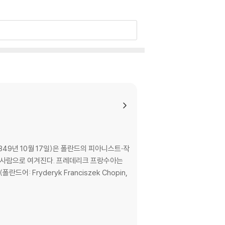
 태어났다. 도널드 매닐디가 <아메리칸 레코드
지도 그 빛을 조금도 잃지 않고 있다. 모라베츠
석의 정점이라고 해도 과언이 아닐 것이다. 원반
 1849년 10월 17일)은 폴란드의 피아니스트·작
. 프레데리크 프랑수아는
Fryderyk Franciszek Chopin,