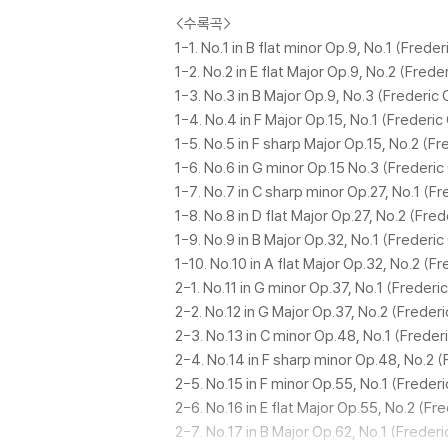
<수록곡>
1-1. No.1 in B flat minor Op.9, No.1 (Frede
1-2. No.2 in E flat Major Op.9, No.2 (Frede
1-3. No.3 in B Major Op.9, No.3 (Frederic 
1-4. No.4 in F Major Op.15, No.1 (Frederic
1-5. No.5 in F sharp Major Op.15, No.2 (F
1-6. No.6 in G minor Op.15 No.3 (Frederic
1-7. No.7 in C sharp minor Op.27, No.1 (Fr
1-8. No.8 in D flat Major Op.27, No.2 (Fre
1-9. No.9 in B Major Op.32, No.1 (Frederic
1-10. No.10 in A flat Major Op.32, No.2 (F
2-1. No.11 in G minor Op.37, No.1 (Frederi
2-2. No.12 in G Major Op.37, No.2 (Freder
2-3. No.13 in C minor Op.48, No.1 (Freder
2-4. No.14 in F sharp minor Op.48, No.2 (
2-5. No.15 in F minor Op.55, No.1 (Freder
2-6. No.16 in E flat Major Op.55, No.2 (Fr
2-7. No.17 in B Major Op.62, No.1 (Freder