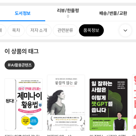
리뷰/한줄평
도서정보
배송/반품/교환
0
개
목차
저자 소개
관련분류
품목정보
이 상품의 태그
#AI활용콘텐츠