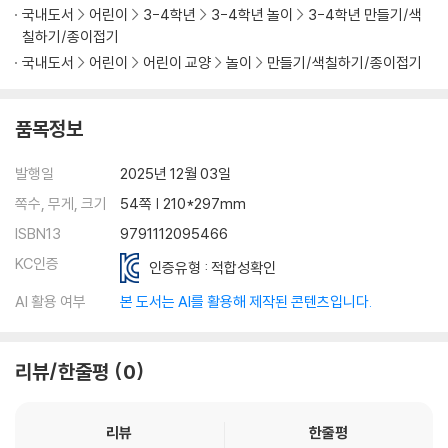
국내도서
어린이
3-4학년
3-4학년 놀이
3-4학년 만들기/색
칠하기/종이접기
국내도서
어린이
어린이 교양
놀이
만들기/색칠하기/종이접기
품목정보
발행일
2025년 12월 03일
쪽수, 무게, 크기
54쪽 | 210*297mm
ISBN13
9791112095466
KC인증
인증유형 : 적합성확인
AI 활용 여부
본 도서는 AI를 활용해 제작된 콘텐츠입니다.
리뷰/한줄평
0
리뷰
한줄평