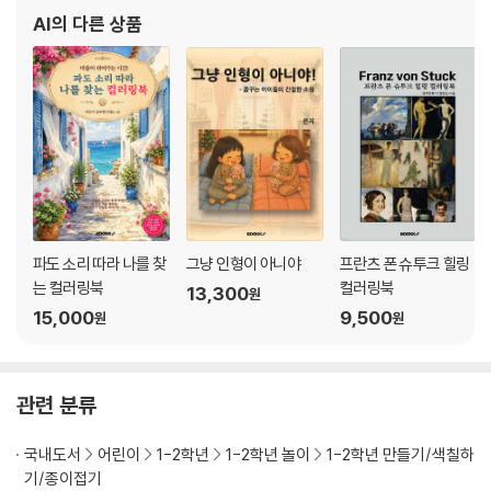
AI
의 다른 상품
파도 소리 따라 나를 찾
그냥 인형이 아니야
프란츠 폰 슈투크 힐링
는 컬러링북
컬러링북
13,300
원
15,000
9,500
원
원
관련 분류
국내도서
어린이
1-2학년
1-2학년 놀이
1-2학년 만들기/색칠하
기/종이접기