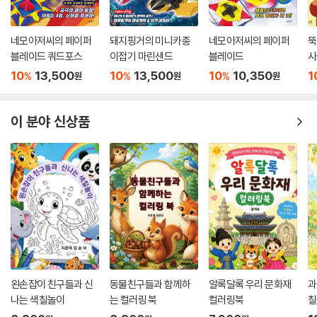
네모아저씨의 페이퍼
돼지핑거의 미니카종
네모아저씨의 페이퍼
뚝
블레이드 쿼드포스
이접기 마린샌드
블레이드
사
10
13,500
10
13,500
10
10,350
1
%
%
%
원
원
원
이 분야 신상품
왼손잡이 친구들과 신
동물친구들과 함께하
알록달록 우리 문화재
과
나는 색칠놀이
는 컬러링 북
컬러링북
칠