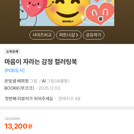
사이즈비교
파트너샵
공유하기
소득공제
마음이 자라는 감정 컬러링북
POD도서
온빛샘 배희정
그림
AI
그림(AI활용)
BOOKK(부크크)
2025.12.03.
첫번째 리뷰어가 되어주세요
판매지수
48
13,200
원
13,200