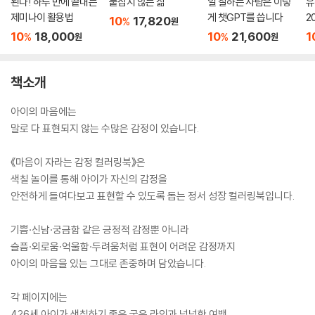
된다! 하루 만에 끝내는
붙잡지 않는 삶
일 잘하는 사람은 이렇
유
제미나이 활용법
게 챗GPT를 씁니다
2
10
17,820
%
원
10
18,000
10
21,600
1
%
%
원
원
책소개
아이의 마음에는
말로 다 표현되지 않는 수많은 감정이 있습니다.
《마음이 자라는 감정 컬러링북》은
색칠 놀이를 통해 아이가 자신의 감정을
안전하게 들여다보고 표현할 수 있도록 돕는 정서 성장 컬러링북입니다.
기쁨·신남·궁금함 같은 긍정적 감정뿐 아니라
슬픔·외로움·억울함·두려움처럼 표현이 어려운 감정까지
아이의 마음을 있는 그대로 존중하며 담았습니다.
각 페이지에는
4?6세 아이가 색칠하기 좋은 굵은 라인과 넉넉한 여백,