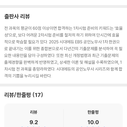
CHAPTER 05 채권양도와 채무인수
CHAPTER 06 채권의 소멸
출판사 리뷰
제3편 채권각론
CHAPTER 01 계약총론
전 과목의 평균이 60점 이상이면 합격하는 1차시험 준비의 키워드는 ‘효율
CHAPTER 02 계약각론
성’으로, 보다 어려운 2차시험 준비를 철저히 하기 위하여 단시간에 효율
CHAPTER 03 법정채권관계
적으로 학습할 필요가 있다. 2025 시대에듀 EBS 공인노무사 1차 한권으
로 끝내기는 이를 위한 종합본으로서 다년간의 기출문제를 분석하여 꼭 필
제4과목 사회보험법
요한 내용만을 담아 구성하였다. 또한 최신 개정법령과 최근 기출문제의
출제경향을 완벽하게 반영하였고, 상세한 이론 및 해설을 수록하였으며, 1
CHAPTER 01 사회보장기본법
차시험 전 과목을 총망라하였다. 시대에듀의 공인노무사 시리즈와 함께 합
CHAPTER 02 고용보험법
격의 기쁨을 누리시길 바란다.
CHAPTER 03 산업재해보상보험법
CHAPTER 04 국민연금법
리뷰/한줄평
17
CHAPTER 05 국민건강보험법
CHAPTER 06 고용보험 및 산업재해보상보험의 보험료징수 등에 관한
법률
리뷰
한줄평
9.2
10.0
[3권]