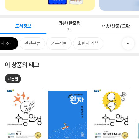
리뷰/한줄평
도서정보
배송/반품/교환
17
자 소개
관련분류
품목정보
출판사 리뷰
이 상품의 태그
#분철