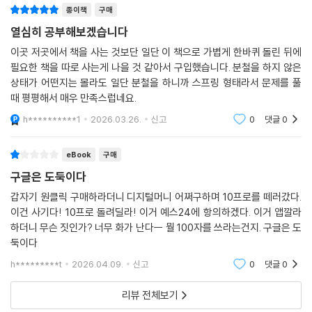
종이책
구매
CHAPTER 01 경영의 기초
CHAPTER 02 경영의 역사
열심히 공부해보겠습니다
CHAPTER 03 경영환경
이곳 저곳에서 책을 사는 것보단 일단 이 책으로 가볍게 한바퀴 돌린 뒤에
CHAPTER 04 기업형태 및 기업집중
필요한 책을 따로 사는게 나을 것 같아서 구입했습니다. 분철을 하지 않은
CHAPTER 05 경영목표와 의사결정
상태가 어떤지는 몰라도 일단 분철을 하니까 스프링 형태라서 문제를 풀
CHAPTER 06 경영관리론
때 평평해서 매우 만족스럽네요.
CHAPTER 07 전략수립과 전략실행
h**********1
2026.03.26.
신고
0
댓글
0
CHAPTER 08 조직구조와 조직행위
CHAPTER 09 인사관리와 노사관계관리
eBook
구매
CHAPTER 10 생산관리
구글은 도둑이다
CHAPTER 11 마케팅
CHAPTER 12 재무관리
갑자기 원클릭 구매하라더니 디지털머니 어쩌구하며 10프로를 떼러갔다.
이건 사기다! 10프로 돌려딜라! 이거 예스24에 항의하겠다. 이거 앱깔라
CHAPTER 13 경영정보시스템
하더니 무슨 짓인가? 너무 화가 난다ㅡ 뭘 100자를 쓰라는건지. 구글은 도
CHAPTER 14 회계학
둑이다
h*********t
2026.04.09.
신고
0
댓글
0
리뷰 전체보기