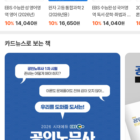
EBS 수능완성 영어영
완자 고등 통합과학 2
EBS 수능완성 국어영
2
역 영어 (2026년)
(2026년용)
역 독서·문학·화법과 작
론
문 (2026년)
(
10
14,040
10
16,650
10
14,040
1
%
%
%
원
원
원
카드뉴스로 보는 책