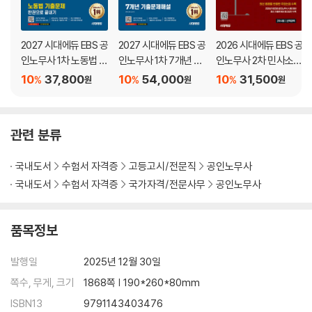
[2권]
2027 시대에듀 EBS 공
2027 시대에듀 EBS 공
2026 시대에듀 EBS 공
제3과목 민 법
인노무사 1차 노동법 기
인노무사 1차 7개년 기
인노무사 2차 민사소송
출문제 한권으로 끝내
출문제해설
법
10
37,800
10
54,000
10
31,500
제1편 민법총칙
%
%
%
원
원
원
기
CHAPTER 01 민법 서론
CHAPTER 02 권리 일반
CHAPTER 03 권리의 주체
관련 분류
CHAPTER 04 권리의 객체
CHAPTER 05 권리의 변동
국내도서
수험서 자격증
고등고시/전문직
공인노무사
CHAPTER 06 기 간
국내도서
수험서 자격증
국가자격/전문사무
공인노무사
CHAPTER 07 소멸시효
품목정보
제2편 채권총론
CHAPTER 01 채권법 서론
발행일
2025년 12월 30일
CHAPTER 02 채권의 목적
CHAPTER 03 채권의 효력
쪽수, 무게, 크기
1868쪽 | 190*260*80mm
CHAPTER 04 다수당사자의 채권관계
ISBN13
9791143403476