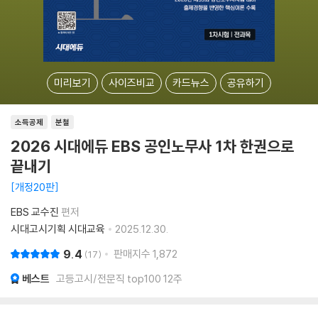
미리보기
사이즈비교
카드뉴스
공유하기
소득공제
분철
2026 시대에듀 EBS 공인노무사 1차 한권으로
끝내기
개정20판
EBS 교수진
편저
시대고시기획 시대교육
2025.12.30.
9.4
판매지수
1,872
17
베스트
고등고시/전문직 top100 12주