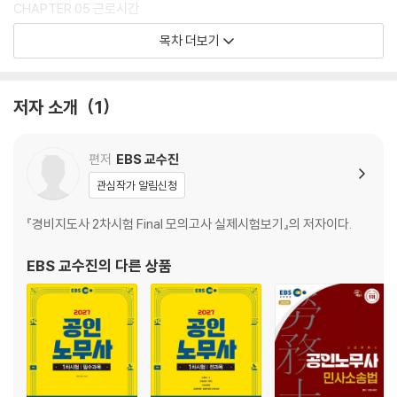
CHAPTER 05 근로시간
CHAPTER 06 휴게ㆍ휴일ㆍ휴가 및 여성과 연소근로자의 보호
목차 더보기
CHAPTER 07 취업규칙 및 기숙사
CHAPTER 08 근로관계의 변경
CHAPTER 09 근로관계의 종료
저자 소개
1
CHAPTER 10 기타 법령
제2과목 노동법Ⅱ
편저
EBS 교수진
관심작가 알림신청
CHAPTER 01 총 설
CHAPTER 02 단결권
『경비지도사 2차시험 Final 모의고사 실제시험보기』의 저자이다.
CHAPTER 03 단체교섭권
CHAPTER 04 단체행동권
EBS 교수진
의 다른 상품
CHAPTER 05 노동쟁의조정제도
CHAPTER 06 부당노동행위구제제도
CHAPTER 07 노사협의회
CHAPTER 08 노동위원회
CHAPTER 09 기타 법령