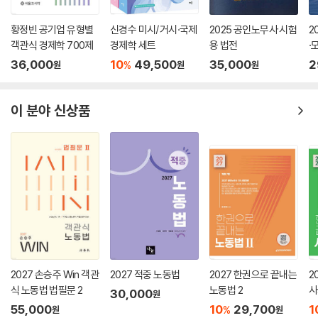
황정빈 공기업 유형별
신경수 미시/거시·국제
2025 공인노무사 시험
2
객관식 경제학 700제
경제학 세트
용 법전
·
36,000
10
49,500
35,000
2
%
원
원
원
이 분야 신상품
2027 손승주 Win 객관
2027 적중 노동법
2027 한권으로 끝내는
2
식 노동법 법필문 2
노동법 2
사
30,000
원
55,000
10
29,700
1
%
원
원