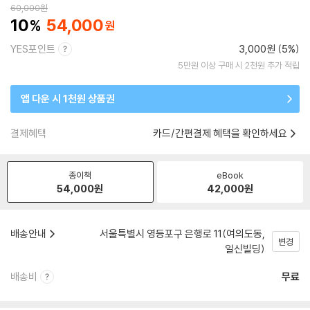
60,000
원
10
54,000
YES포인트
3,000원 (5%)
5만원 이상 구매 시 2천원 추가 적립
앱 다운 시 1천원 상품권
결제혜택
카드/간편결제 혜택을 확인하세요
종이책
eBook
54,000
원
42,000
원
배송안내
서울특별시 영등포구 은행로 11(여의도동,
변경
일신빌딩)
배송비
무료