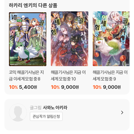
하카리 엔키
의 다른 상품
코믹 해골기사님은 지
해골기사님은 지금 이
해골기사님은 지금 이
금 이세계 모험 중 8
세계 모험 중 10
세계 모험 중 9
10
5,400
10
9,000
10
9,000
%
%
%
원
원
원
글그림
사와노 아키라
관심작가 알림신청