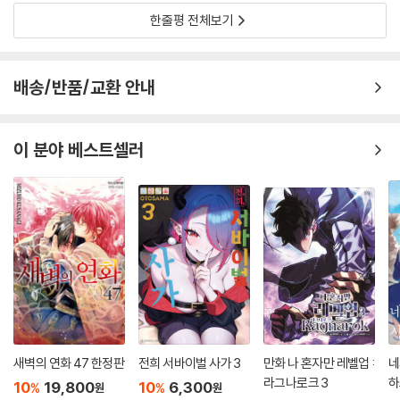
한줄평 전체보기
배송/반품/교환 안내
이 분야 베스트셀러
새벽의 연화 47 한정판
전희 서바이벌 사가 3
만화 나 혼자만 레벨업 :
네
라그나로크 3
하
10
19,800
10
6,300
%
%
원
원