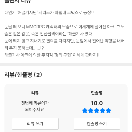
출판사 리뷰
대인기 '해골기사님' 시리즈가 마침내 코믹스로 등장!!
눈을 떠 보니 MMORPG 캐릭터의 모습으로 이세계에 떨어진 아크. 그 모
습은 겉은 갑옷, 속은 전신골격이라는 '해골기사'였다.
눈에 띄지 않고 지내기로 결의를 다지지만, 눈앞에서 일어난 악행을 내버
려 두지 못하는데……!?
해골기사 아크에 의한 무자각 '정의 구현' 이세계 판타지!!
리뷰/한줄평
2
리뷰
한줄평
10.0
첫번째 리뷰어가
되어주세요.
리뷰 쓰기
한줄평 쓰기