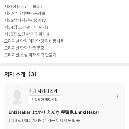
제31장 타지엔트 붕괴 Ⅱ
제32장 타지엔트 붕괴 Ⅲ
제33장 타지엔트 붕괴 Ⅳ
제34장 노잔 왕국의 위기 Ⅰ
제35장 노잔 왕국의 위기 Ⅱ
오리지널 만화 아리안 양은 비몽사몽
오리지널 만화 해골 쿠킹
오리지널 소설 피자 화덕 만들기
저자 소개
3
원저
하카리 엔키
관심작가 알림신청
Enki Hakari,はかり えんき,秤猿鬼,Ennki Hakari
[대표작] 해골기사님은 지금 이세계 모험 중