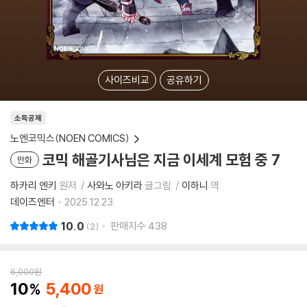
사이즈비교
공유하기
소득공제
노엔코믹스(NOEN COMICS)
코믹 해골기사님은 지금 이세계 모험 중 7
만화
하카리 엔키
원저
사와노 아키라
글그림
이하니
역
데이즈엔터
2025.12.23.
10.0
판매지수
438
2
6,000
원
10
5,400