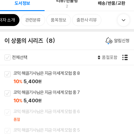
리뷰/한줄평
도서정보
배송/반품/교환
2
저자 소개
관련분류
품목정보
출판사 리뷰
이 상품의 시리즈
8
알림신청
전체선택
품절포함
코믹 해골기사님은 지금 이세계 모험 중 8
10
5,400
%
원
코믹 해골기사님은 지금 이세계 모험 중 7
10
5,400
%
원
코믹 해골기사님은 지금 이세계 모험 중 6
품절
코믹 해골기사님은 지금 이세계 모험 중 5