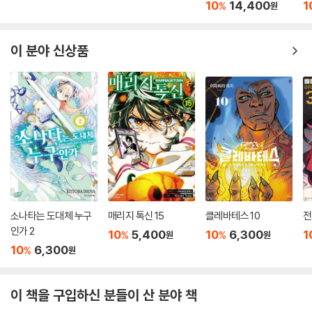
10
14,400
1
%
원
이 분야 신상품
소나타는 도대체 누구
매리지 톡신 15
클레바테스 10
전
인가 2
10
5,400
10
6,300
1
%
%
원
원
10
6,300
%
원
이 책을 구입하신 분들이 산 분야 책