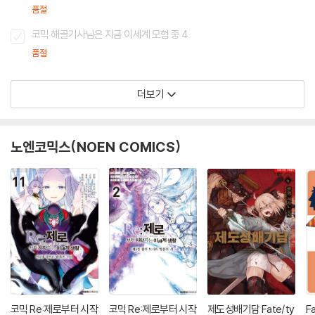
품절
코믹 해골기사님은 지금 이세계 모험 중 4
품절
더보기
노엔코믹스(NOEN COMICS)
코믹 Re:제로부터 시작
코믹 Re:제로부터 시작
제도성배기담 Fate/ty
F