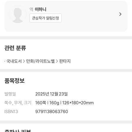
역
이하니
관심작가 알림신청
관련 분류
국내도서
만화/라이트노벨
판타지
품목정보
발행일
2025년 12월 23일
쪽수, 무게, 크기
160쪽 | 160g | 126*180*20mm
ISBN13
9791138063760