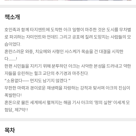
책소개
호인족과 함께 타지엔트에 도착한 아크 일행이 마주한 것은 도시를 무차별
로 파괴하는 자미언트와 언데드 그리고 공포에 질려 도망치는 사람들의 모
습이었다.
혼란스러운 와중, 치요메와 사형인 사스케가 목숨을 건 대결을 시작한
다……!
한편 시민들을 지키기 위해 분투하던 아크는 사악한 본성을 드러내고 약한
자들을 유린하는 힐크 교단의 추기경과 마주친다.
“소용없다── 먼지도 남기지 않겠다.”
무한한 마력과 경이로운 재생력을 자랑하는 강적과 맞서며 아크의 진심이
폭발한다!
혼돈으로 물든 세계에서 펼쳐지는 해골 기사 아크의 ‘정의 실현’ 이세계 모
험담, 제7막!!
목차