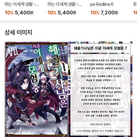
하는 이세계 생활 -제4
하는 이세계 생활 -제5
pe Redline 6
후
장- 11
장- 2
모
10
5,400
10
5,400
10
7,200
1
%
%
%
원
원
원
상세 이미지