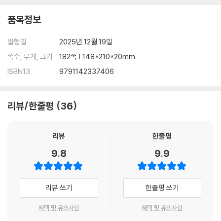
품목정보
발행일
2025년 12월 19일
쪽수, 무게, 크기
182쪽 | 148*210*20mm
ISBN13
9791142337406
리뷰/한줄평
36
리뷰
한줄평
9.8
9.9
리뷰 쓰기
한줄평 쓰기
혜택 및 유의사항
혜택 및 유의사항