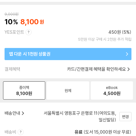
9,000
원
10
8,100
YES포인트
450원 (5%)
5만원 이상 구매 시 2천원 추가 적립
앱 다운 시 1천원 상품권
결제혜택
카드/간편결제 혜택을 확인하세요
종이책
eBook
원제
8,100
원
4,500
원
배송안내
서울특별시 영등포구 은행로 11(여의도동,
변경
일신빌딩)
배송비
유료
(도서 15,000원 이상 무료)