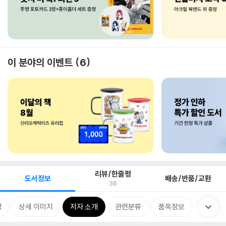
이 분야의 이벤트
6
리뷰/한줄평
도서정보
배송/반품/교환
36
성
상세 이미지
저자 소개
관련분류
품목정보