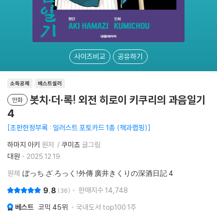
사이즈비교
공유하기
소득공제
베스트셀러
봇치·더·록! 외전 히로이 키쿠리의 과음일기
만화
4
초판한정부록 : 일러스트 포토카드 1종 (책과랩핑)
하마지 아키
원저
쿠미쵸
글그림
대원
2025.12.19.
원제
ぼっち.ざ.ろっく!外傳 廣井きくりの深酒日記 4
9.8
판매지수
14,748
36
베스트
코믹
45위
국내도서 top100 1주