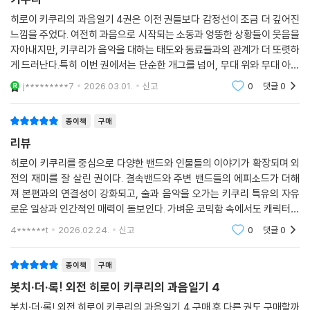
키쿠리
히로이 키쿠리의 과음일기 4권은 이전 권들보다 감정선이 조금 더 깊어진
느낌을 주었다. 여전히 과음으로 시작되는 소동과 엉뚱한 상황들이 웃음을
자아내지만, 키쿠리가 음악을 대하는 태도와 동료들과의 관계가 더 또렷하
게 드러난다.특히 이번 권에서는 단순한 개그를 넘어, 무대 위와 무대 아래
에서의 모습이 대비되며 인물의 진심이 비쳐 보인다. 술에 취해 허술해 보
j*********7
2026.03.01.
신고
0
댓글
0
이지만, 음악
종이책
구매
리뷰
히로이 키쿠리를 중심으로 다양한 밴드와 인물들의 이야기가 확장되며 외
전의 재미를 잘 살린 권이다. 결속밴드와 주변 밴드들의 에피소드가 더해
져 본편과의 연결성이 강화되고, 술과 음악을 오가는 키쿠리 특유의 자유
로운 일상과 인간적인 매력이 돋보인다. 가벼운 코믹함 속에서도 캐릭터의
관계와 분위기를 풍부하게 보여줘 팬이라면 만족감이 높은 외전이다. ㅐ
4******t
2026.02.24.
신고
0
댓글
0
종이책
구매
봇치·더·록! 외전 히로이 키쿠리의 과음일기 4