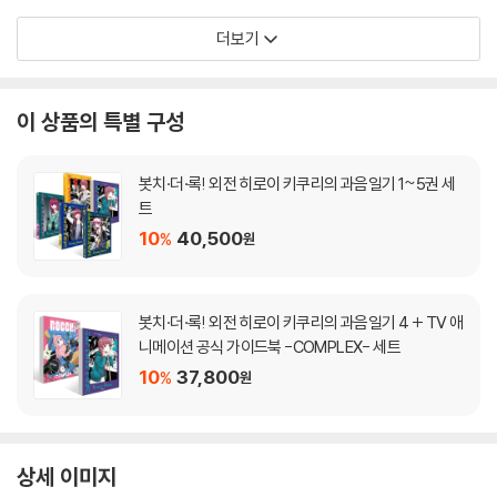
더보기
이 상품의 특별 구성
봇치·더·록! 외전 히로이 키쿠리의 과음일기 1~5권 세
트
10
40,500
%
원
봇치·더·록! 외전 히로이 키쿠리의 과음일기 4 + TV 애
니메이션 공식 가이드북 -COMPLEX- 세트
10
37,800
%
원
상세 이미지