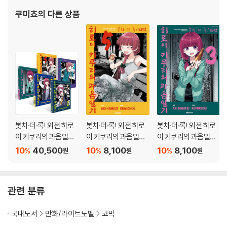
쿠미쵸
의 다른 상품
봇치·더·록! 외전 히로
봇치·더·록! 외전 히로
봇치·더·록! 외전 히로
이 키쿠리의 과음일기 1
이 키쿠리의 과음일기
이 키쿠리의 과음일기
~5권 세트
5
3
10
40,500
10
8,100
10
8,100
%
%
%
원
원
원
관련 분류
국내도서
만화/라이트노벨
코믹