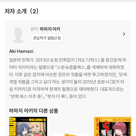
저자 소개
2
원저
하마지 아키
관심작가 알림신청
Aki Hamazi
일본의 만화가. 2013년 순정 만화잡지 [챠오 디럭스] 봄 증간호에 하
야미 치아키라는 필명으로 『스완☆콤플렉스』를 게재하며 데뷔하였
다. 이후 같은 잡지에 비슷한 장르의 작품을 여럿 투고하였지만, '모에
계열 작품을 그리고 싶다'라는 생각이 들어 2015년 호분샤 [망가 타
임 키라라]로 이적하여 현재의 필명으로 재데뷔한다. 대표작으로는
『반짝 북스 미주 중!』 『봇치 더 록!』 등이 있다.
하마지 아키
의 다른 상품