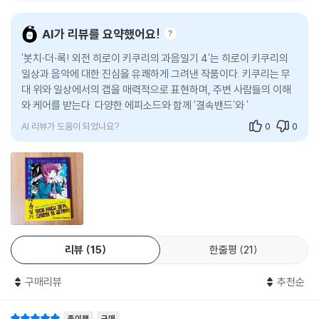
AI가 리뷰를 요약했어요!
'봇치·더·록! 외전 히로이 키쿠리의 과음일기 4'는 히로이 키쿠리의
일상과 음악에 대한 진심을 유쾌하게 그려낸 작품이다. 키쿠리는 무
대 위와 일상에서의 갭을 매력적으로 표현하며, 주변 사람들의 이해
와 케어를 받는다. 다양한 에피소드와 함께 '결속밴드'와 'SIDERO
S'의 '미확인 라이엇' 콘테스트 참
AI 리뷰가 도움이 되었나요?
0
0
리뷰
15
한줄평
21
구매리뷰
추천순