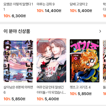
묘쌤은 이렇게 말했다 1
마루는 강쥐 9
담배 고양이 2
학
1
다!
10
14,400
10
5,400
%
%
원
원
10
6,300
1
%
원
이 분야 신상품
살아남은 6명에 의하면
여주인공인데 잘생긴
렛츠고 괴기조 4
돌
6
아이돌♂이 되었습니
10
5,850
1
%
원
다?! 3
10
5,850
10
5,400
%
%
원
원