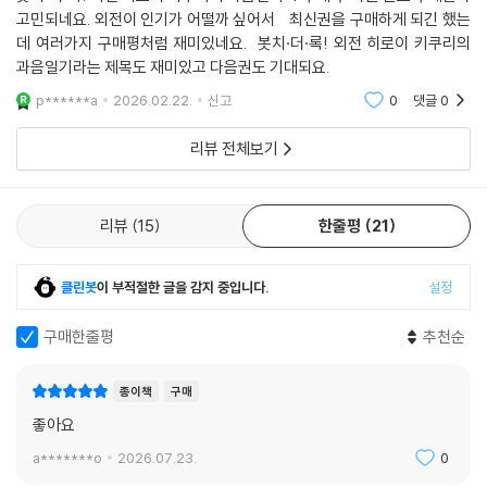
봇치·더·록! 외전 히로이 키쿠리의 과음일기 4 구매 후 다른 권도 구매할까
고민되네요. 외전이 인기가 어떨까 싶어서 최신권을 구매하게 되긴 했는
데 여러가지 구매평처럼 재미있네요. 봇치·더·록! 외전 히로이 키쿠리의
과음일기라는 제목도 재미있고 다음권도 기대되요.
p******a
2026.02.22.
신고
0
댓글
0
리뷰 전체보기
리뷰
15
한줄평
21
클린봇
이 부적절한 글을 감지 중입니다.
설정
구매한줄평
추천순
종이책
구매
좋아요
a*******o
2026.07.23.
0