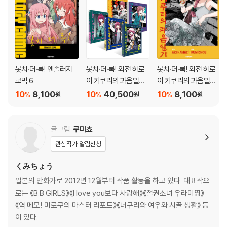
봇치·더·록! 앤솔러지
봇치·더·록! 외전 히로
봇치·더·록! 외전 히로
코믹 6
이 키쿠리의 과음일기 1
이 키쿠리의 과음일기
~5권 세트
5
10
8,100
10
40,500
10
8,100
%
%
%
원
원
원
글그림
쿠미쵸
관심작가 알림신청
くみちょう
일본의 만화가로 2012년 12월부터 작품 활동을 하고 있다. 대표작으
로는 《B.B.GIRLS》《I love you보다 사랑해》《철권소녀 우라미짱》
《역 메모! 미로쿠의 마스터 리포트》《너구리와 여우와 시골 생활》 등
이 있다.