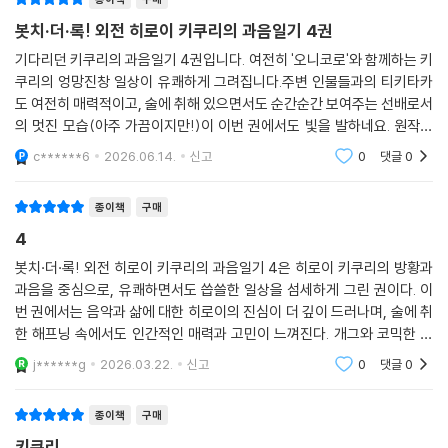
종이책
구매
봇치·더·록! 외전 히로이 키쿠리의 과음일기 4권
기다리던 키쿠리의 과음일기 4권입니다. 여전히 '오니코로'와 함께하는 키
쿠리의 엉망진창 일상이 유쾌하게 그려집니다.주변 인물들과의 티키타카
도 여전히 매력적이고, 술에 취해 있으면서도 순간순간 보여주는 선배로서
의 멋진 모습(아주 가끔이지만!)이 이번 권에서도 빛을 발하네요. 원작의
감성을 잘 살리면서도 외전만의 독특한 개그 코드가 확실해서 읽는 내내
c******6
2026.06.14.
신고
0
댓글
0
웃음이 끊이지 않았
종이책
구매
4
봇치·더·록! 외전 히로이 키쿠리의 과음일기 4은 히로이 키쿠리의 방황과
과음을 중심으로, 유쾌하면서도 씁쓸한 일상을 섬세하게 그린 권이다. 이
번 권에서는 음악과 삶에 대한 히로이의 진심이 더 깊이 드러나며, 술에 취
한 해프닝 속에서도 인간적인 매력과 고민이 느껴진다. 개그와 코믹한 상
황이 풍부하지만, 동시에 캐릭터 내면의 외로움과 불안이 자연스럽게 묘사
j******g
2026.03.22.
신고
0
댓글
0
되어 읽는 이에게
종이책
구매