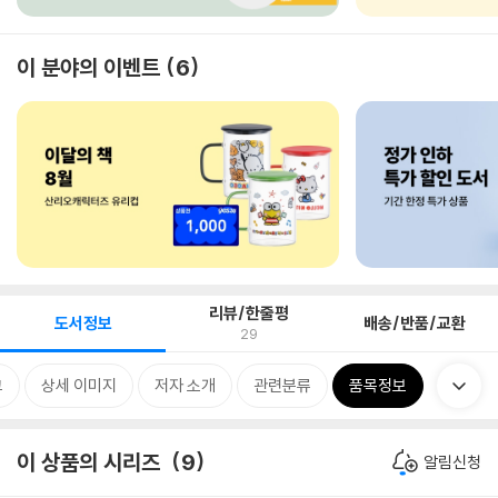
이 분야의 이벤트
6
리뷰/한줄평
도서정보
배송/반품/교환
29
그
상세 이미지
저자 소개
관련분류
품목정보
이 상품의 시리즈
9
알림신청