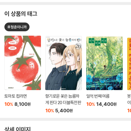
이 상품의 태그
#청춘이니까
토마토 컵라면
향기로운 꽃은 늠름하
일억 번째 여름
봇
게 핀다 20 더블특전판
이
10
8,100
10
14,400
%
%
원
원
5
10
5,400
1
%
원
상세 이미지