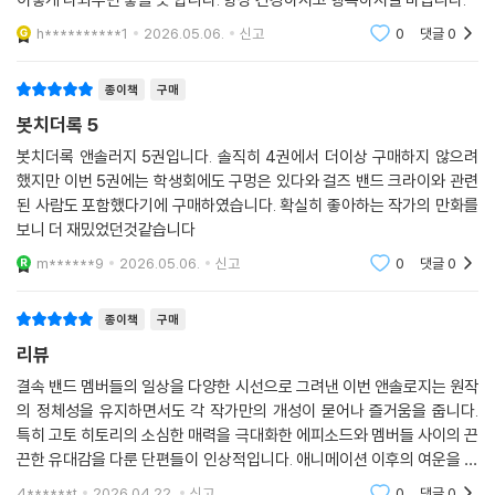
이렇게 나와주면 좋을 듯 합니다. 항상 건강하시고 행복하시길 바랍니다.
h**********1
2026.05.06.
신고
0
댓글
0
종이책
구매
봇치더록 5
봇치더록 앤솔러지 5권입니다. 솔직히 4권에서 더이상 구매하지 않으려
했지만 이번 5권에는 학생회에도 구멍은 있다와 걸즈 밴드 크라이와 관련
된 사람도 포함했다기에 구매하였습니다. 확실히 좋아하는 작가의 만화를
보니 더 재밌었던것같습니다
m******9
2026.05.06.
신고
0
댓글
0
종이책
구매
리뷰
결속 밴드 멤버들의 일상을 다양한 시선으로 그려낸 이번 앤솔로지는 원작
의 정체성을 유지하면서도 각 작가만의 개성이 묻어나 즐거움을 줍니다.
특히 고토 히토리의 소심한 매력을 극대화한 에피소드와 멤버들 사이의 끈
끈한 유대감을 다룬 단편들이 인상적입니다. 애니메이션 이후의 여운을 달