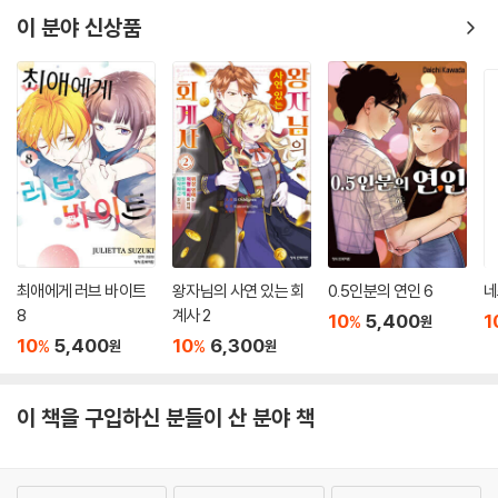
이 분야 신상품
최애에게 러브 바이트
왕자님의 사연 있는 회
0.5인분의 연인 6
네
8
계사 2
10
5,400
1
%
원
10
5,400
10
6,300
%
%
원
원
이 책을 구입하신 분들이 산 분야 책