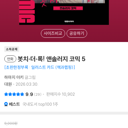
사이즈비교
공유하기
소득공제
봇치·더·록! 앤솔러지 코믹 5
만화
초판한정부록 : 일러스트 카드 (책과랩핑)
하마지 아키
글그림
대원
2026.03.30.
9.9
판매지수
10,902
29
베스트
국내도서 top100 1주
9,000
원