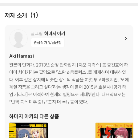
저자 소개
1
글그림
하마지 아키
관심작가 알림신청
Aki Hamazi
일본의 만화가. 2013년 순정 만화잡지 [챠오 디럭스] 봄 증간호에 하
야미 치아키라는 필명으로 『스완☆콤플렉스』를 게재하며 데뷔하였
다. 이후 같은 잡지에 비슷한 장르의 작품을 여럿 투고하였지만, '모에
계열 작품을 그리고 싶다'라는 생각이 들어 2015년 호분샤 [망가 타
임 키라라]로 이적하여 현재의 필명으로 재데뷔한다. 대표작으로는
『반짝 북스 미주 중!』 『봇치 더 록!』 등이 있다.
하마지 아키
의 다른 상품