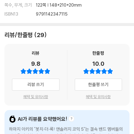
쪽수, 무게, 크기
122쪽 | 148*210*20mm
ISBN13
9791142347115
리뷰/한줄평
29
리뷰
한줄평
9.8
10.0
리뷰 쓰기
한줄평 쓰기
혜택 및 유의사항
혜택 및 유의사항
AI가 리뷰를 요약했어요!
하마지 아키의 "봇치·더·록! 앤솔러지 코믹 5"는 결속 밴드 멤버들의