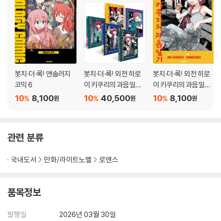
봇치·더·록! 앤솔러지
봇치·더·록! 외전 히로
봇치·더·록! 외전 히로
코믹 6
이 키쿠리의 과음일기 1
이 키쿠리의 과음일기
~5권 세트
5
10
8,100
10
40,500
10
8,100
%
%
%
원
원
원
관련 분류
국내도서
만화/라이트노벨
로맨스
품목정보
발행일
2026년 03월 30일