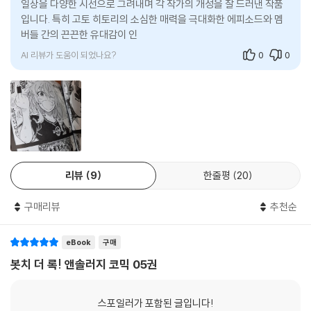
일상을 다양한 시선으로 그려내며 각 작가의 개성을 잘 드러낸 작품
입니다. 특히 고토 히토리의 소심한 매력을 극대화한 에피소드와 멤
버들 간의 끈끈한 유대감이 인상적입니다. 애니메이션 이후의 여운을
달래기에
AI 리뷰가 도움이 되었나요?
0
0
리뷰
9
한줄평
20
구매리뷰
추천순
eBook
구매
봇치 더 록! 앤솔러지 코믹 05권