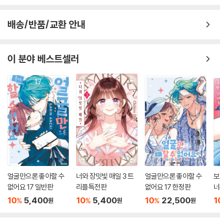
배송/반품/교환 안내
이 분야 베스트셀러
얼굴만으론 좋아할 수
너와 장밋빛 매일 3 트
얼굴만으론 좋아할 수
보
없어요 17 일반판
리플특전판
없어요 17 한정판
너
10
5,400
10
5,400
10
22,500
1
%
%
%
원
원
원