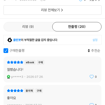
래기에 충분하며, 팬이라면 놓칠 수 없는 귀여운 상상력과 수준 높은 작화
4******t
2026.04.22.
신고
0
댓글
0
가 조화를 이룬
리뷰 전체보기
리뷰
9
한줄평
20
클린봇
이 부적절한 글을 감지 중입니다.
설정
구매한줄평
추천순
eBook
구매
잘봤습니다!
p*****3
2026.07.26.
0
종이책
구매
좋아요