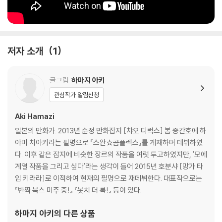
저자 소개
1
글그림
하마지 아키
관심작가 알림신청
Aki Hamazi
일본의 만화가. 2013년 순정 만화잡지 [챠오 디럭스] 봄 증간호에 하
야미 치아키라는 필명으로 『스완☆콤플렉스』를 게재하며 데뷔하였
다. 이후 같은 잡지에 비슷한 장르의 작품을 여럿 투고하였지만, '모에
계열 작품을 그리고 싶다'라는 생각이 들어 2015년 호분샤 [망가 타
임 키라라]로 이적하여 현재의 필명으로 재데뷔한다. 대표작으로는
『반짝 북스 미주 중!』 『봇치 더 록!』 등이 있다.
하마지 아키
의 다른 상품