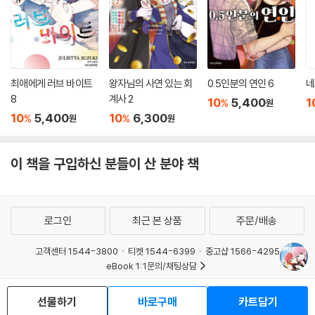
최애에게 러브 바이트
왕자님의 사연 있는 회
0.5인분의 연인 6
네
8
계사 2
10
5,400
1
%
원
10
5,400
10
6,300
%
%
원
원
이 책을 구입하신 분들이 산 분야 책
로그인
최근 본 상품
주문/배송
고객센터 1544-3800
티켓 1544-6399
중고샵 1566-4295
eBook 1:1문의/채팅상담
예스이십사(주) 사업자 정보
선물하기
바로구매
카트담기
이용약관
개인정보처리방침
청소년보호정책