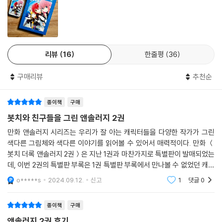
리뷰
16
한줄평
36
구매리뷰
추천순
종이책
구매
봇치와 친구들을 그린 앤솔러지 2권
만화 앤솔러지 시리즈는 우리가 잘 아는 캐릭터들을 다양한 작가가 그린
색다른 그림체와 색다른 이야기를 읽어볼 수 있어서 매력적이다. 만화 ＜
봇치 더록 앤솔러지 2권＞은 지난 1권과 마찬가지로 특별판이 발매되었는
데, 이번 2권의 특별판 부록은 1권 특별판 부록에서 만나볼 수 없었던 캐릭
터들의 굿즈가 골고루 섞여 있었다. 그리고 만화 ＜봇치 더록 앤솔러지 2
o*****s
2024.09.12.
신고
1
댓글
0
권＞에서 읽어볼
종이책
구매
앤솔러지 2권 후기