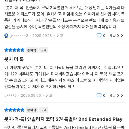
『봇치·더·록! 앤솔러지 코믹 2 특별판 2nd EP』는 개성 넘치는 작가들의 다
채로운 에피소드가 모여, 유쾌하고 짜임새 있는 이야기를 선사합니다. 독
특한 캐릭터들의 매력과 장르를 넘나드는 구성으로 팬들에게 즐거움과 몰
입감을 동시에 주며, 특별판만의 소장 가치까지 더해진 매력적입니다!
g*******2
2025.09.18.
신고
0
댓글
0
종이책
구매
봇치 더 록
아 이렇게 귀엽게 봇치 더 록 캐릭터들을 그리면 어쩌자는 것입니까!!!!
예!!!?? 너무나도 귀여워서 미쳐버리겠습니다 이러니 이 코믹 책을 포기
할 수 없죠 그리고 애니도 계속해서 봐야죠 아 그럼요 예 이렇게 재미있는
만화들이 있는데 제가 왜 포기하겠습니까!!
a****9
2025.09.06.
신고
0
댓글
0
종이책
구매
봇치·더·록! 앤솔러지 코믹 2권 특별판 2nd Extended Play
봇치·더·록! 앤솔러지 코믹 2 특별판 2nd Extended Play!만화책을 구매