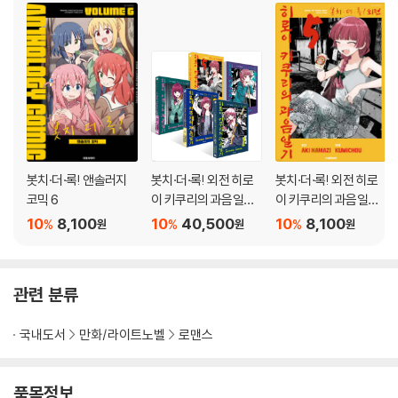
봇치·더·록! 앤솔러지
봇치·더·록! 외전 히로
봇치·더·록! 외전 히로
코믹 6
이 키쿠리의 과음일기 1
이 키쿠리의 과음일기
~5권 세트
5
10
8,100
10
40,500
10
8,100
%
%
%
원
원
원
관련 분류
국내도서
만화/라이트노벨
로맨스
품목정보