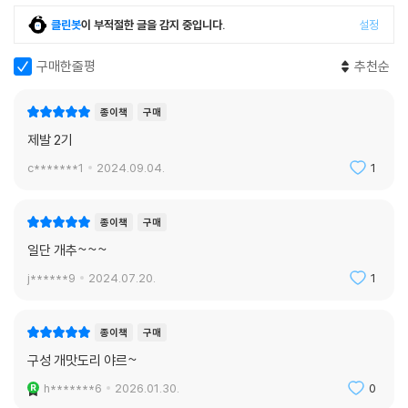
클린봇
이 부적절한 글을 감지 중입니다.
설정
구매한줄평
추천순
종이책
구매
제발 2기
c*******1
2024.09.04.
1
종이책
구매
일단 개추~~~
j******9
2024.07.20.
1
종이책
구매
구성 개맛도리 야르~
h*******6
2026.01.30.
0