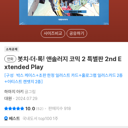
사이즈비교
공유하기
소득공제
봇치·더·록! 앤솔러지 코믹 2 특별판 2nd E
만화
xtended Play
구성 : 박스 케이스+초판 한정 일러스트 카드+홀로그램 일러스카드 2종
+아티스트 캔뱃지 2종
하마지 아키
글그림
대원
2024.07.29.
10.0
판매지수
918
52
베스트
국내도서 top100 1주