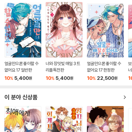
얼굴만으론 좋아할 수
너와 장밋빛 매일 3 트
얼굴만으론 좋아할 수
보
없어요 17 일반판
리플특전판
없어요 17 한정판
너
10
5,400
10
5,400
10
22,500
1
%
%
%
원
원
원
이 분야 신상품