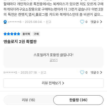
할때마다 개인적으로 특전중에서는 북케이스가 있으면 저도 모르게 구매
하게되더라구요소장용으로 구매하는편이라 더 그런거 같습니다 이번 2권
의 특전은 캔뱃지,엽서,홀로그램 카드와 북케이스인데 좀 비싼거 같으면
서도 구매했을때 후회는 없네요
c******6
2025.08.04.
신고
0
댓글
0
종이책
구매
앤솔로지 2권 특별판
스포일러가 포함된 글입니다!
글보기
h******5
2025.07.18.
신고
0
댓글
0
리뷰 전체보기
리뷰
16
한줄평
36