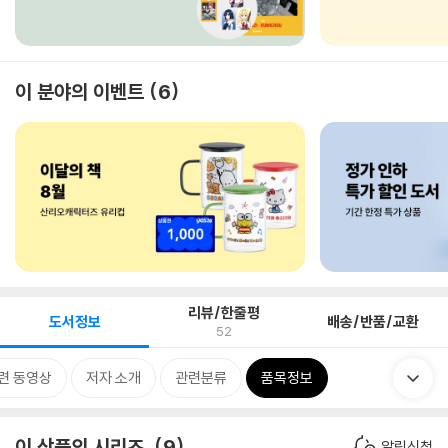
이 분야의 이벤트
6
리뷰/한줄평
도서정보
배송/반품/교환
52
련 동영상
저자 소개
관련분류
품목정보
이 상품의 시리즈
9
알림신청