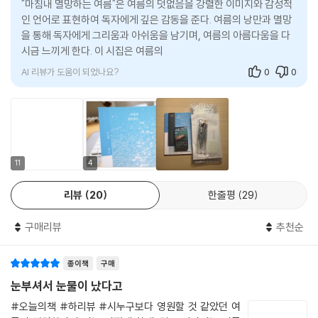
"마침내 멸망하는 여름"은 여름의 덧없음을 강렬한 이미지와 감성적
인 언어로 표현하여 독자에게 깊은 감동을 준다. 여름의 낭만과 멸망
너와 내가 만든 우리가 이곳에 있다.
을 통해 독자에게 그리움과 아쉬움을 남기며, 여름의 아름다움을 다
시금 느끼게 한다. 이 시집은 여름의 끝자락에서 느끼는 감정들을 섬
정 작가 미니 인터뷰
세하게 그려내며, 독자에
AI 리뷰가 도움이 되었나요?
0
0
▶이번 시집 『마침내 멸망하는 여름』을 출간하게 된 계기가 있다면 무엇일
까요? 작가가 되고 싶다는 생각은 언제부터 하셨는지도 궁금합니다.
작가가 되고 싶다는 생각은 중학교 막 들어섰을 때였어요. 그 시절에는 서
점에 갈 때마다 여러 출판사들의 시집이 진열돼 있는 것을 보고 동경을 가
지게 된 것이 계기가 된 듯해요. 그 이후로 시집에 관심을 갖기 시작하고,
11
4
쓰는 것에도 흥미가 생겼을 즈음 이렇게 써 둔 시들을 나 혼자 묵혀 두는 게
리뷰
20
한줄평
29
아쉬워서 출간하게 되었습니다. 제가 만들어낸 문장들을 세상에 내보이고
싶은 욕심이 생겼거든요. 사실 대단한 이유는 아니지만요.
구매리뷰
추천순
▶작가님의 시집 마지막 부분에 있는 작가의 말을 읽어보면 ‘여름’, ‘언제
나’, ‘영원’, ‘껴안는다’, ‘추상’ 등의 단어가 많이 사용되었다고 하셨는데, 작
종이책
구매
가님이 지금 새로운 시집을 낸다면, 어떤 단어가 가장 많이 사용 될 것 같으
눈부셔서 눈물이 났다고
신가요? 그 이유도 궁금합니다.