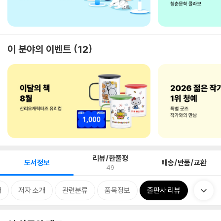
이 분야의 이벤트
12
리뷰/한줄평
도서정보
배송/반품/교환
49
개
저자 소개
관련분류
품목정보
출판사 리뷰