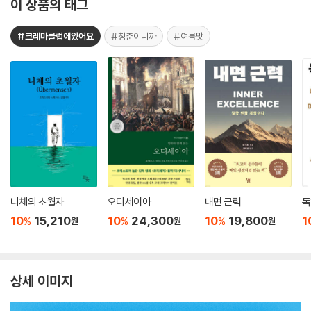
이 상품의 태그
#크레마클럽에있어요
#청춘이니까
#여름맛
니체의 초월자
오디세이아
내면 근력
독
10
15,210
10
24,300
10
19,800
1
%
%
%
원
원
원
상세 이미지