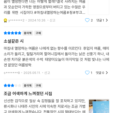
#오늘의책 #하리뷰 #시누구보다 영원할 것 같았던 여
름이 멸망한다면 너는 어떻게 할래?결국 사라지는 여름
그때의 저는 시를 쓰는 것이 두려운 마음이 컸어서 추상적인 단어들로 나
과 모순만이 가득한 영원으로부터 버티고 있는 수많은 우
의 문장과 발상을 조금씩 감춰 두었다면, 이제는 제가 아닌 남을 보며 이야
리를 위한 시집이다.#마침내멸망하는여름#정#부크크
기를 하고 싶어요. 제 문장을 토대로 위로보다는 안부를 건네고 싶달까요.
여름에게.영원할 것만 같았던 당신이 어느새 떠났어요. 바
y*******2
2024.10.26.
신고
2
댓글
1
지금 시집을 새롭게 내야 한다면, 아마 '안부'가 가장 많이 사용될 것 같네
람결에 겨울이 묻어나서 흠칫 놀라고 말았어요. 눈부신 당
신을 똑바로 바라보지 못하고 손바닥으로 얼굴을 감쌌
요. 현재 쓰고 있는 시들도 '나'보다는 '너'를 보고 있거든요.
종이책
구매
소설같은 시
▶이번 시집을 통해 독자들에게 전하고 싶은 가장 중요한 메시지가 있다
면? 또 독자들이 어느 부분을 가장 흥미롭게 읽을 수 있을지
마침내 멸망하는 여름은 나에게 없는 향수를 이르킨다. 후덥지 여름, 매미
소리가 들리고, 털털거리며 할머니집에서 돌아가는 낡은 선풍기 하나, 내
손엔 차가운 붉은색의 수박. 태양이오늘이 마지막일 것 처럼 빛나는 나에
이 시집은 제가 가장 어리숙했던 때부터 지금까지의 마음이 담겨 있어요.
겐 없었던 여름방학.
그래서 어떤 시는 너무 좋은데? 싶다가도 또 다른 시는 조금 부족한데? 이
런 마음이 교차해서 드는 게 당연할 수밖에 없더라고요. 누구나 미성숙하
s*******8
2025.05.11.
신고
1
댓글
0
고 어리숙한 지금의 우리를 되돌아보자는 마음으로 읽어 주셨으면 좋겠어
요.
종이책
구매
조금 어색하게 느껴졌던 시집
▶『마침내 멸망하는 여름』에서 작가님이 가장 좋아하는 시 한 편을 소개해
신선한 감각으로 일상 속 감정들을 잘 포착하고 있지만,
주세요. 그 이유도 말씀해 주시면 감사하겠습니다.
류시화나 나태주 시인의 시에 익숙한 저로서는 조금 가볍