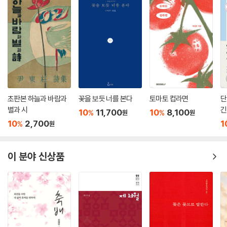
초판본 하늘과 바람과
꽃을 보듯 너를 본다
토마토 컵라면
단
별과 시
긴
10
11,700
10
8,100
%
%
원
원
10
2,700
1
%
원
이 분야 신상품