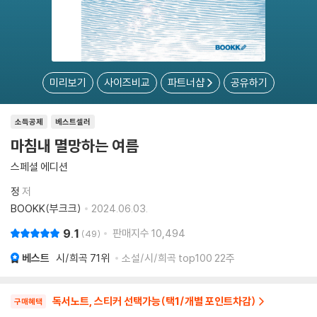
미리보기
사이즈비교
파트너샵
공유하기
소득공제
베스트셀러
마침내 멸망하는 여름
스페셜 에디션
정
저
BOOKK(부크크)
2024.06.03.
9.1
판매지수
10,494
49
베스트
시/희곡
71위
소설/시/희곡 top100 22주
독서노트, 스티커 선택가능(택1/개별 포인트차감)
구매혜택