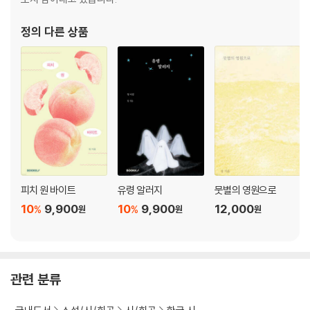
정
의 다른 상품
피치 원 바이트
유령 알러지
뭇별의 영원으로
10
9,900
10
9,900
12,000
%
%
원
원
원
관련 분류