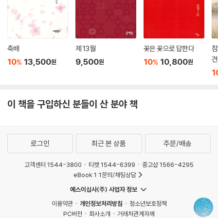
축배
제 13월
꽃은 꽃으로 답한다
참
견
10
13,500
9,500
10
10,800
%
%
원
원
원
1
이 책을 구입하신 분들이 산 분야 책
로그인
최근 본 상품
주문/배송
고객센터 1544-3800
티켓 1544-6399
중고샵 1566-4295
eBook 1:1문의/채팅상담
예스이십사(주) 사업자 정보
이용약관
개인정보처리방침
청소년보호정책