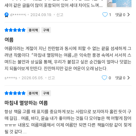
고 어색하게 느껴졌습니다. 전통적인 시의 형태보다는 에
'낭만적 여름'이라는 시예요. 아까 말씀 드렸던 좋아하는 노래에서 영향을
세이 같은 글들이 많이 포함되어 있어 세대 차이도 느껴졌
받아 이 시집을 구상하자, 라고 했을 때 처음 쓴 시거든요. 그 노래와 이 시
습니다. 깊이 있는 울림보다는 현대적이고 세련된 표현이
d******i
2024.09.19.
신고
1
댓글
0
가 아니었다면 아마 이 시집은 출간되지 않을 수 있을 것이라 생각하니까
인상적이지만, 시가 주는 본연의 무게감을 기대했던 저에
더 애착이 가는 것 같아요.
게는 약간 아쉬움이 남았습니다. (사실 딸
종이책
구매
작가의 말
여름
여름이라는 계절이 지닌 찬란함과 동시에 피할 수 없는 끝을 섬세하게 그
칠월, 동정, 사랑하는 ( )에게
려낸 작품이다. 『마침내 멸망하는 여름』은 익숙한 풍경 속에서 서서히 스
여름이 오지 않는다면
며드는 불안과 상실을 통해, 우리가 붙잡고 싶은 순간들이 얼마나 덧없는
나는 사랑하는 마음만을 남겨두고 갈 거예요.
지 되돌아보게 만든다. 잔잔하지만 깊은 여운이 오래 남는다.
s****s
2026.05.05.
신고
0
댓글
0
종이책
구매
마침내 멸망하는 여름
항상 책을 고를 때 표지를 중요하게 보는 사람으로 보자마자 홀린 듯이 구
매 갈김... 여름, 바다, 윤슬 내가 좋아하는 것들 다 모아놓은 책 어떻게 참어
ㅠㅠㅠ 내용도 여름여름해서 이제 여름만 되면 다른 책들이랑 같이 찾게