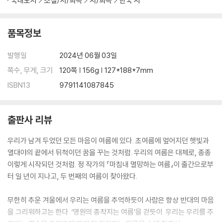
국내도서
소설/시/희곡
시/희곡
한국 시
품목정보
발행일
2024년 06월 03일
쪽수, 무게, 크기
120쪽 | 156g | 127*188*7mm
ISBN13
9791141087845
출판사 리뷰
우리가 남겨 두었던 모든 마음이 여름에 있다. 초여름에 엎어지던 햇빛과
열대야의 끝에서 뒤척이던 꿈을 꾸는 것처럼. 우리의 여름은 대체로, 종종
이렇게 시작되던 것처럼. 정 작가의 『마침내 멸망하는 여름』이 출간으로부
터 일 년이 지나고, 두 번째의 여름이 찾아왔다.
무한히 추운 겨울에서 우리는 여름을 추억하듯이 사람은 항상 반대의 마음
을 그리워하고는 한다. ‘영원의 종착지는 여름’을 걷듯이. 우리는 우리를 주