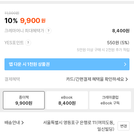
11,000
원
10
9,900
크레마머니 최대혜택가
8,400원
YES포인트
550원 (5%)
5만원 이상 구매 시 2천원 추가 적립
앱 다운 시 1천원 상품권
결제혜택
카드/간편결제 혜택을 확인하세요
종이책
eBook
크레마클럽
9,900
원
8,400
원
eBook 구독
배송안내
서울특별시 영등포구 은행로 11(여의도동,
변경
일신빌딩)